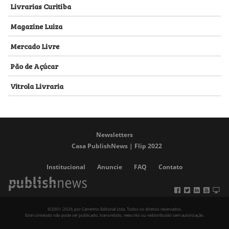
Livrarias Curitiba
Magazine Luiza
Mercado Livre
Pão de Açúcar
Vitrola Livraria
Newsletters
Casa PublishNews | Flip 2022
Institucional
Anuncie
FAQ
Contato
©2001-2026 por Carrenho Editorial Ltda. Todos os direitos reservados.
Este conteúdo não pode ser publicado, transmitido, reescrito ou redistribuído sem autorização.