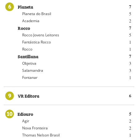
6
Planeta
7
5
Planeta do Brasil
2
Academia
Rocco
7
5
Rocco Jovens Leitores
1
Fantástica Rocco
1
Rocco
Santillana
7
3
Objetiva
3
Salamandra
1
Fontanar
9
VR Editora
6
10
Ediouro
5
2
Agir
2
Nova Fronteira
1
Thomas Nelson Brasil