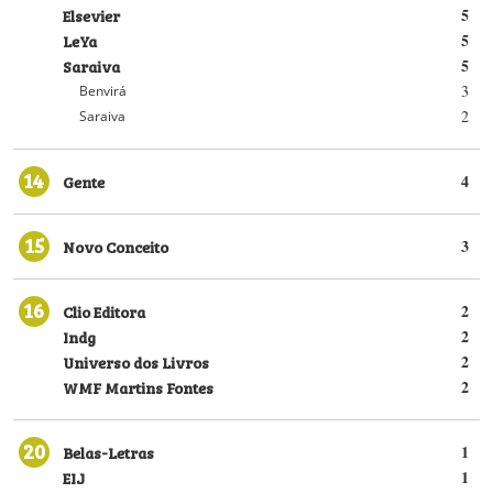
Elsevier
5
LeYa
5
Saraiva
5
3
Benvirá
2
Saraiva
14
Gente
4
15
Novo Conceito
3
16
Clio Editora
2
Indg
2
Universo dos Livros
2
WMF Martins Fontes
2
20
Belas-Letras
1
EIJ
1