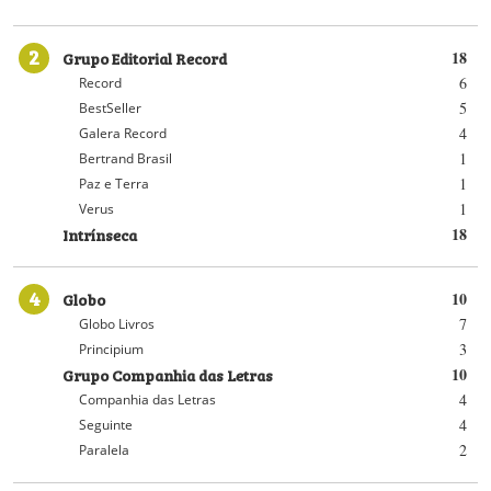
2
Grupo Editorial Record
18
6
Record
5
BestSeller
4
Galera Record
1
Bertrand Brasil
1
Paz e Terra
1
Verus
Intrínseca
18
4
Globo
10
7
Globo Livros
3
Principium
Grupo Companhia das Letras
10
4
Companhia das Letras
4
Seguinte
2
Paralela