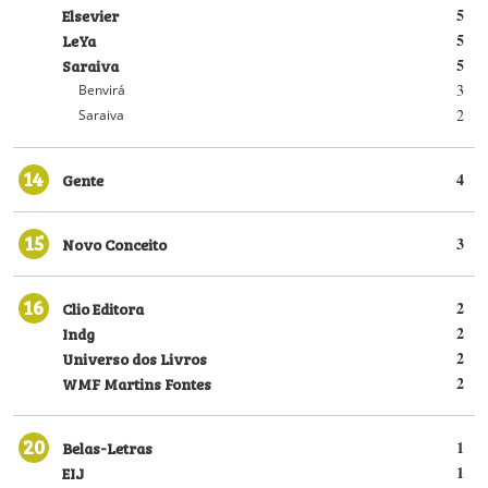
Elsevier
5
LeYa
5
Saraiva
5
3
Benvirá
2
Saraiva
14
Gente
4
15
Novo Conceito
3
16
Clio Editora
2
Indg
2
Universo dos Livros
2
WMF Martins Fontes
2
20
Belas-Letras
1
EIJ
1