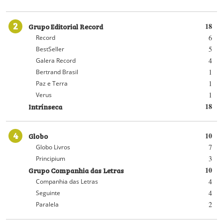
2
Grupo Editorial Record
18
6
Record
5
BestSeller
4
Galera Record
1
Bertrand Brasil
1
Paz e Terra
1
Verus
Intrínseca
18
4
Globo
10
7
Globo Livros
3
Principium
Grupo Companhia das Letras
10
4
Companhia das Letras
4
Seguinte
2
Paralela