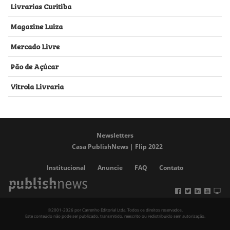
Livrarias Curitiba
Magazine Luiza
Mercado Livre
Pão de Açúcar
Vitrola Livraria
Newsletters
Casa PublishNews | Flip 2022
Institucional
Anuncie
FAQ
Contato
©2001-2026 por Carrenho Editorial Ltda. Todos os direitos reservados.
Este conteúdo não pode ser publicado, transmitido, reescrito ou redistribuído sem autorização.