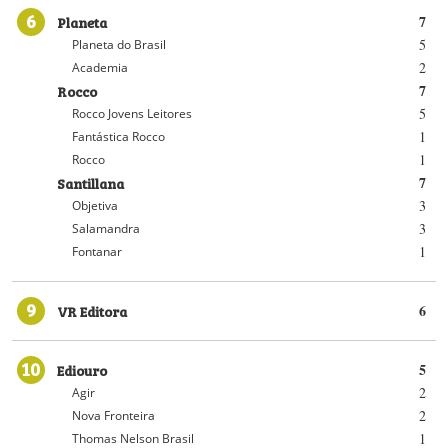
6
Planeta
7
5
Planeta do Brasil
2
Academia
Rocco
7
5
Rocco Jovens Leitores
1
Fantástica Rocco
1
Rocco
Santillana
7
3
Objetiva
3
Salamandra
1
Fontanar
9
VR Editora
6
10
Ediouro
5
2
Agir
2
Nova Fronteira
1
Thomas Nelson Brasil