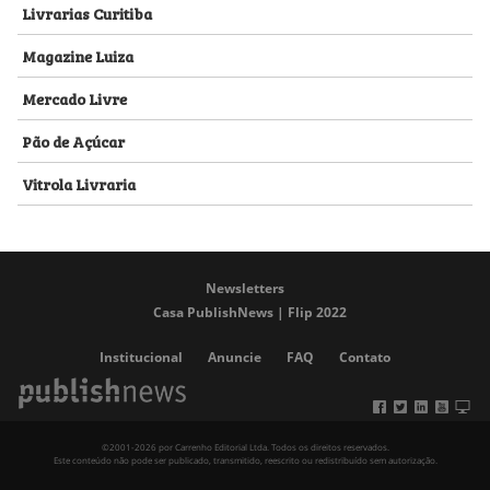
Livrarias Curitiba
Magazine Luiza
Mercado Livre
Pão de Açúcar
Vitrola Livraria
Newsletters
Casa PublishNews | Flip 2022
Institucional
Anuncie
FAQ
Contato
©2001-2026 por Carrenho Editorial Ltda. Todos os direitos reservados.
Este conteúdo não pode ser publicado, transmitido, reescrito ou redistribuído sem autorização.