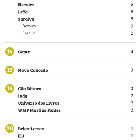
Elsevier
5
LeYa
5
Saraiva
5
3
Benvirá
2
Saraiva
14
Gente
4
15
Novo Conceito
3
16
Clio Editora
2
Indg
2
Universo dos Livros
2
WMF Martins Fontes
2
20
Belas-Letras
1
EIJ
1