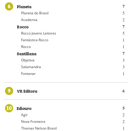
6
Planeta
7
5
Planeta do Brasil
2
Academia
Rocco
7
5
Rocco Jovens Leitores
1
Fantástica Rocco
1
Rocco
Santillana
7
3
Objetiva
3
Salamandra
1
Fontanar
9
VR Editora
6
10
Ediouro
5
2
Agir
2
Nova Fronteira
1
Thomas Nelson Brasil