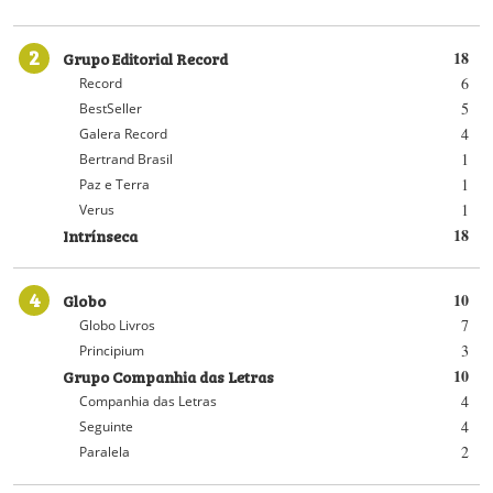
2
Grupo Editorial Record
18
6
Record
5
BestSeller
4
Galera Record
1
Bertrand Brasil
1
Paz e Terra
1
Verus
Intrínseca
18
4
Globo
10
7
Globo Livros
3
Principium
Grupo Companhia das Letras
10
4
Companhia das Letras
4
Seguinte
2
Paralela