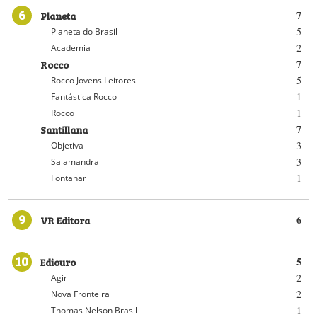
6
Planeta
7
5
Planeta do Brasil
2
Academia
Rocco
7
5
Rocco Jovens Leitores
1
Fantástica Rocco
1
Rocco
Santillana
7
3
Objetiva
3
Salamandra
1
Fontanar
9
VR Editora
6
10
Ediouro
5
2
Agir
2
Nova Fronteira
1
Thomas Nelson Brasil