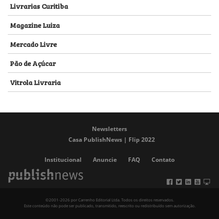
Livrarias Curitiba
Magazine Luiza
Mercado Livre
Pão de Açúcar
Vitrola Livraria
Newsletters
Casa PublishNews | Flip 2022
Institucional
Anuncie
FAQ
Contato
©2001-2026 por Carrenho Editorial Ltda. Todos os direitos reservados.
Este conteúdo não pode ser publicado, transmitido, reescrito ou redistribuído sem autorização.