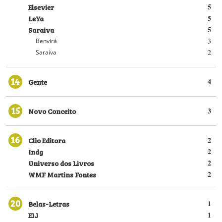
Elsevier
5
LeYa
5
Saraiva
5
3
Benvirá
2
Saraiva
14
Gente
4
15
Novo Conceito
3
16
Clio Editora
2
Indg
2
Universo dos Livros
2
WMF Martins Fontes
2
20
Belas-Letras
1
EIJ
1