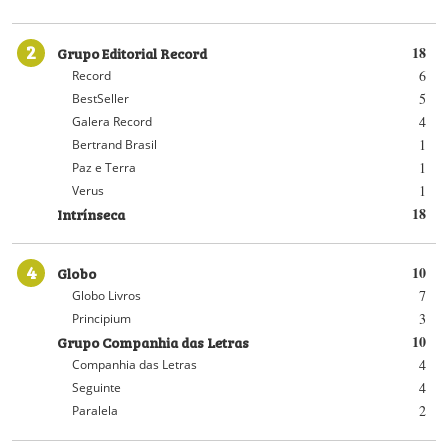
2
Grupo Editorial Record
18
6
Record
5
BestSeller
4
Galera Record
1
Bertrand Brasil
1
Paz e Terra
1
Verus
Intrínseca
18
4
Globo
10
7
Globo Livros
3
Principium
Grupo Companhia das Letras
10
4
Companhia das Letras
4
Seguinte
2
Paralela