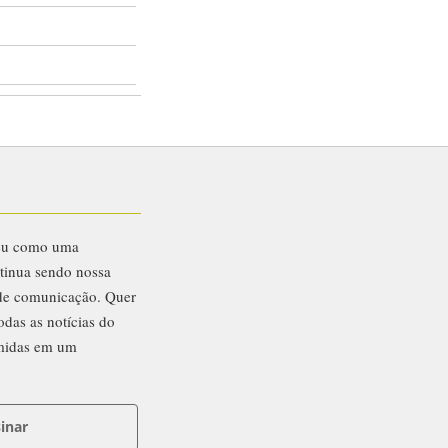
eu como uma
ntinua sendo nossa
 de comunicação. Quer
odas as notícias do
midas em um
inar