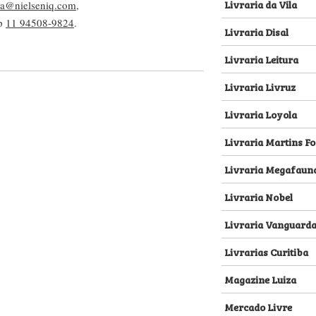
Livraria da Vila
lva@nielseniq.com
,
pp
11 94508-9824
.
Livraria Disal
Livraria Leitura
Livraria Livruz
Livraria Loyola
Livraria Martins Fo
Livraria Megafaun
Livraria Nobel
Livraria Vanguard
Livrarias Curitiba
Magazine Luiza
Mercado Livre