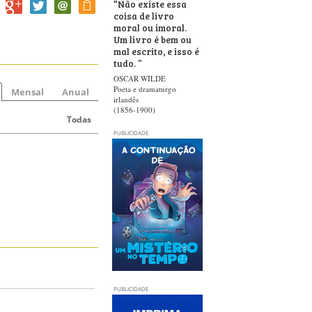
“
Não existe essa
coisa de livro
moral ou imoral.
Um livro é bem ou
mal escrito, e isso é
tudo.
”
OSCAR WILDE
Poeta e dramaturgo
Mensal
Anual
irlandês
(1856-1900)
Todas
PUBLICIDADE
PUBLICIDADE