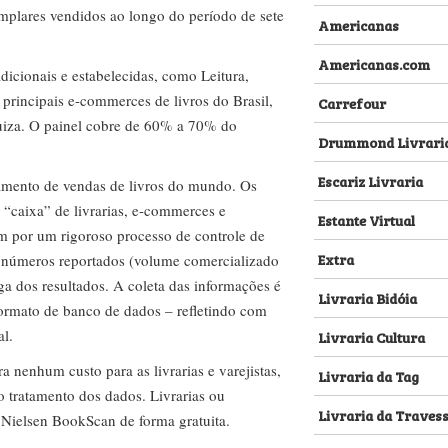
emplares vendidos ao longo do período de sete
Americanas
Americanas.com
dicionais e estabelecidas, como Leitura,
s principais e-commerces de livros do Brasil,
Carrefour
za. O painel cobre de 60% a 70% do
Drummond Livrari
Escariz Livraria
amento de vendas de livros do mundo. Os
 “caixa” de livrarias, e-commerces e
Estante Virtual
m por um rigoroso processo de controle de
Extra
s números reportados (volume comercializado
ega dos resultados. A coleta das informações é
Livraria Bidóia
 formato de banco de dados – refletindo com
al.
Livraria Cultura
nenhum custo para as livrarias e varejistas,
Livraria da Tag
no tratamento dos dados. Livrarias ou
Livraria da Traves
 Nielsen BookScan de forma gratuita.