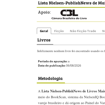
Lista Nielsen-PublishNews de Mai
Apoio:
Geral
Ficção
Não Ficção Trade
N
Livros
Infelizmente nenhum livro foi encontrado usando os fi
Período de apuração:
a
Data de publicação:
06/08/2026
Metodologia
Lista Nielsen-PublishNews de Livros Mai
A
meio do BookScan, sistema da NielsenIQ Boo
varejo brasileiro e dá origem ao Painel do Var