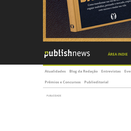
ÁREA INDIE
Atualidades
Blog da Redação
Entrevistas
Eve
Prêmios e Concursos
Publieditorial
PUBLICIDADE