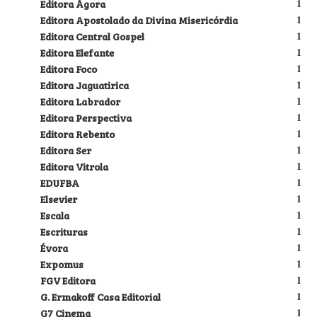
Editora Ágora
1
Editora Apostolado da Divina Misericórdia
1
Editora Central Gospel
1
Editora Elefante
1
Editora Foco
1
Editora Jaguatirica
1
Editora Labrador
1
Editora Perspectiva
1
Editora Rebento
1
Editora Ser
1
Editora Vitrola
1
EDUFBA
1
Elsevier
1
Escala
1
Escrituras
1
Évora
1
Expomus
1
FGV Editora
1
G. Ermakoff Casa Editorial
1
G7 Cinema
1