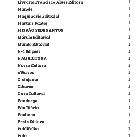
Livraria Francisco Alves Editora
1
Manole
1
Maquinaria Editorial
1
Martins Fontes
1
MISSÃO SEDE SANTOS
1
Mórula Editorial
1
Mundo Editorial
1
N-1 Edições
1
NAU EDITORA
1
Nossa Cultura
1
nVersos
1
O viajante
1
Olhares
1
Onze Cultural
1
Pandorga
1
Pão Diário
1
Paulinas
1
Prata Editora
1
Publifolha
1
Pulp
1