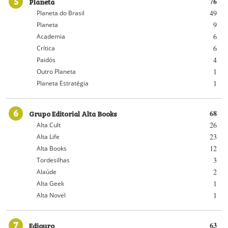
5
Planeta
76
49
Planeta do Brasil
9
Planeta
6
Academia
6
Crítica
4
Paidós
1
Outro Planeta
1
Planeta Estratégia
6
Grupo Editorial Alta Books
68
26
Alta Cult
23
Alta Life
12
Alta Books
3
Tordesilhas
2
Alaúde
1
Alta Geek
1
Alta Novel
7
Ediouro
63