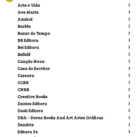
Arte e Vida
1
Ave Maria
1
Azulsol
1
Barléu
1
Bazar do Tempo
1
BB Editora
1
Bei Editora
1
Bellelê
1
Canção Nova
1
Casa do Escritor
1
Cassara
1
CCBB
1
CNBB
1
Creative Books
1
Dantes Editora
1
Dash Editora
1
DBA - Dorea Books And Art Artes Gráficas
1
Dendrix
1
Editora 34
1