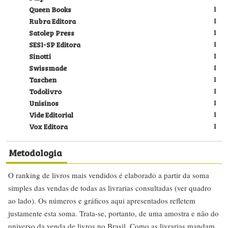
Queen Books
1
Rubra Editora
1
Satolep Press
1
SESI-SP Editora
1
Sinotti
1
Swissmade
1
Taschen
1
Todolivro
1
Unisinos
1
Vide Editorial
1
Vox Editora
1
Metodologia
O ranking de livros mais vendidos é elaborado a partir da soma
simples das vendas de todas as livrarias consultadas (ver quadro
ao lado). Os números e gráficos aqui apresentados refletem
justamente esta soma. Trata-se, portanto, de uma amostra e não do
universo da venda de livros no Brasil. Como as livrarias mandam