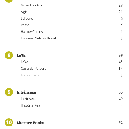
29
Nova Fronteira
21
Agir
6
Ediouro
5
Petra
1
HarperCollins
1
Thomas Nelson Brasil
8
LeYa
59
45
LeYa
13
Casa da Palavra
1
Lua de Papel
9
Intrínseca
53
49
Intrínseca
4
História Real
10
Literare Books
52