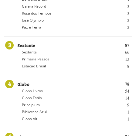
3
Galera Record
3
Rosa dos Tempos
2
José Olympio
2
Paz e Terra
3
Sextante
87
66
Sextante
13
Primeira Pessoa
8
Estação Brasil
4
Globo
78
54
Globo Livros
14
Globo Estilo
9
Principium
1
Biblioteca Azul
1
Globo Alt