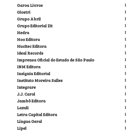
Garoa Livros
1
Giostri
1
Grupo Abril
1
Grupo Editorial Zit
1
Hedra
1
Hoo Editora
1
Hucitec Editora
1
Ideal Records
1
Imprensa Oficial do Estado de São Paulo
1
INM Editora
1
Insígnia Editorial
1
Instituto Moreira Salles
1
Integrare
1
J.J. Carol
1
Jambô Editora
1
Lazuli
1
Letra Capital Editora
1
Língua Geral
1
Lipel
1