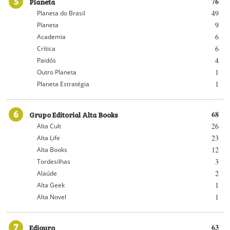
5
Planeta
76
49
Planeta do Brasil
9
Planeta
6
Academia
6
Crítica
4
Paidós
1
Outro Planeta
1
Planeta Estratégia
6
Grupo Editorial Alta Books
68
26
Alta Cult
23
Alta Life
12
Alta Books
3
Tordesilhas
2
Alaúde
1
Alta Geek
1
Alta Novel
7
Ediouro
63