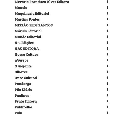
Livraria Francisco Alves Editora
1
Manole
1
Maquinaria Editorial
1
Martins Fontes
1
MISSÃO SEDE SANTOS
1
Mórula Editorial
1
Mundo Editorial
1
N-1 Edições
1
NAU EDITORA
1
Nossa Cultura
1
nVersos
1
O viajante
1
Olhares
1
Onze Cultural
1
Pandorga
1
Pão Diário
1
Paulinas
1
Prata Editora
1
Publifolha
1
Pulp
1