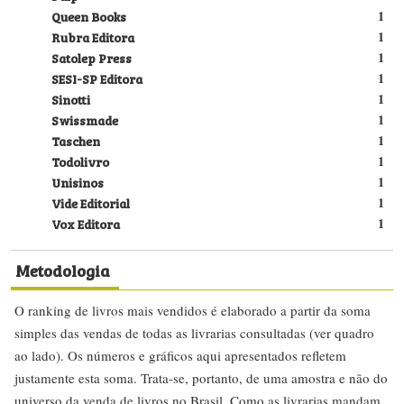
Queen Books
1
Rubra Editora
1
Satolep Press
1
SESI-SP Editora
1
Sinotti
1
Swissmade
1
Taschen
1
Todolivro
1
Unisinos
1
Vide Editorial
1
Vox Editora
1
Metodologia
O ranking de livros mais vendidos é elaborado a partir da soma
simples das vendas de todas as livrarias consultadas (ver quadro
ao lado). Os números e gráficos aqui apresentados refletem
justamente esta soma. Trata-se, portanto, de uma amostra e não do
universo da venda de livros no Brasil. Como as livrarias mandam