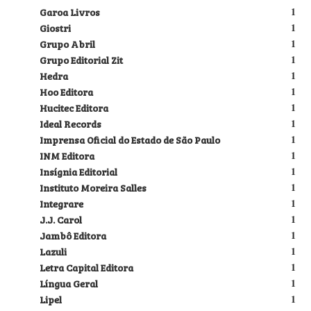
Garoa Livros
1
Giostri
1
Grupo Abril
1
Grupo Editorial Zit
1
Hedra
1
Hoo Editora
1
Hucitec Editora
1
Ideal Records
1
Imprensa Oficial do Estado de São Paulo
1
INM Editora
1
Insígnia Editorial
1
Instituto Moreira Salles
1
Integrare
1
J.J. Carol
1
Jambô Editora
1
Lazuli
1
Letra Capital Editora
1
Língua Geral
1
Lipel
1