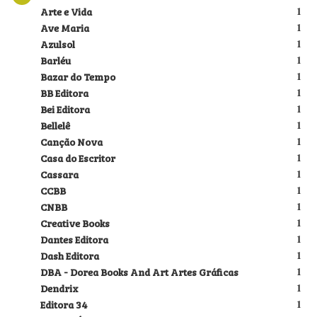
Arte e Vida
1
Ave Maria
1
Azulsol
1
Barléu
1
Bazar do Tempo
1
BB Editora
1
Bei Editora
1
Bellelê
1
Canção Nova
1
Casa do Escritor
1
Cassara
1
CCBB
1
CNBB
1
Creative Books
1
Dantes Editora
1
Dash Editora
1
DBA - Dorea Books And Art Artes Gráficas
1
Dendrix
1
Editora 34
1