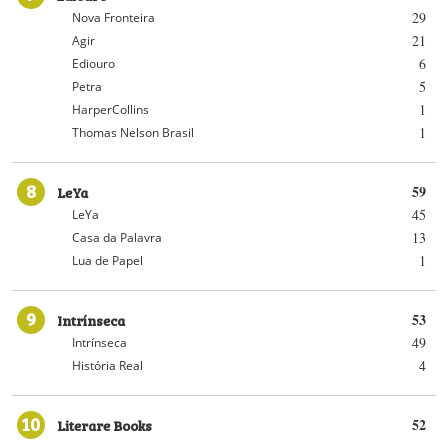
29
Nova Fronteira
21
Agir
6
Ediouro
5
Petra
1
HarperCollins
1
Thomas Nelson Brasil
8
LeYa
59
45
LeYa
13
Casa da Palavra
1
Lua de Papel
9
Intrínseca
53
49
Intrínseca
4
História Real
10
Literare Books
52