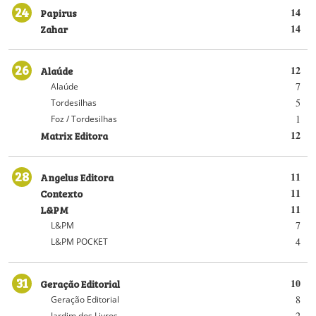
24
Papirus
14
Zahar
14
26
Alaúde
12
7
Alaúde
5
Tordesilhas
1
Foz / Tordesilhas
Matrix Editora
12
28
Angelus Editora
11
Contexto
11
L&PM
11
7
L&PM
4
L&PM POCKET
31
Geração Editorial
10
8
Geração Editorial
2
Jardim dos Livros