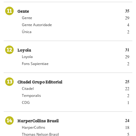
11
Gente
35
29
Gente
4
Gente Autoridade
2
Única
12
Loyola
31
29
Loyola
2
Fons Sapientiae
13
Citadel Grupo Editorial
25
22
Citadel
2
Temporalis
1
CDG
14
HarperCollins Brasil
24
18
HarperCollins
5
Thomas Nelson Brasil