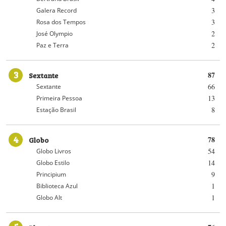
3
Galera Record
3
Rosa dos Tempos
2
José Olympio
2
Paz e Terra
3
Sextante
87
66
Sextante
13
Primeira Pessoa
8
Estação Brasil
4
Globo
78
54
Globo Livros
14
Globo Estilo
9
Principium
1
Biblioteca Azul
1
Globo Alt