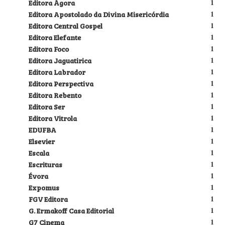
Editora Ágora
1
Editora Apostolado da Divina Misericórdia
1
Editora Central Gospel
1
Editora Elefante
1
Editora Foco
1
Editora Jaguatirica
1
Editora Labrador
1
Editora Perspectiva
1
Editora Rebento
1
Editora Ser
1
Editora Vitrola
1
EDUFBA
1
Elsevier
1
Escala
1
Escrituras
1
Évora
1
Expomus
1
FGV Editora
1
G. Ermakoff Casa Editorial
1
G7 Cinema
1