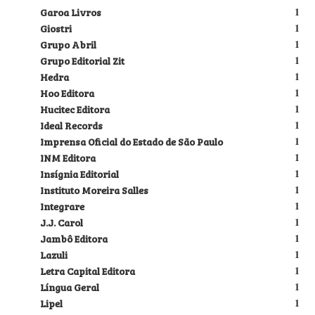
Garoa Livros
1
Giostri
1
Grupo Abril
1
Grupo Editorial Zit
1
Hedra
1
Hoo Editora
1
Hucitec Editora
1
Ideal Records
1
Imprensa Oficial do Estado de São Paulo
1
INM Editora
1
Insígnia Editorial
1
Instituto Moreira Salles
1
Integrare
1
J.J. Carol
1
Jambô Editora
1
Lazuli
1
Letra Capital Editora
1
Língua Geral
1
Lipel
1