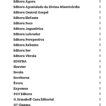
Editora Ágora
1
Editora Apostolado da Divina Misericórdia
1
Editora Central Gospel
1
Editora Elefante
1
Editora Foco
1
Editora Jaguatirica
1
Editora Labrador
1
Editora Perspectiva
1
Editora Rebento
1
Editora Ser
1
Editora Vitrola
1
EDUFBA
1
Elsevier
1
Escala
1
Escrituras
1
Évora
1
Expomus
1
FGV Editora
1
G. Ermakoff Casa Editorial
1
G7 Cinema
1