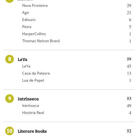
29
Nova Fronteira
21
Agir
6
Ediouro
5
Petra
1
HarperCollins
1
Thomas Nelson Brasil
8
LeYa
59
45
LeYa
13
Casa da Palavra
1
Lua de Papel
9
Intrínseca
53
49
Intrínseca
4
História Real
10
Literare Books
52