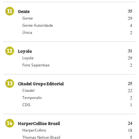
11
Gente
35
29
Gente
4
Gente Autoridade
2
Única
12
Loyola
31
29
Loyola
2
Fons Sapientiae
13
Citadel Grupo Editorial
25
22
Citadel
2
Temporalis
1
CDG
14
HarperCollins Brasil
24
18
HarperCollins
5
Thomas Nelson Brasil