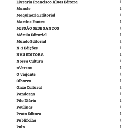
Livraria Francisco Alves Editora
1
Manole
1
Maquinaria Editorial
1
Martins Fontes
1
MISSÃO SEDE SANTOS
1
Mórula Editorial
1
Mundo Editorial
1
N-1 Edições
1
NAU EDITORA
1
Nossa Cultura
1
nVersos
1
O viajante
1
Olhares
1
Onze Cultural
1
Pandorga
1
Pão Diário
1
Paulinas
1
Prata Editora
1
Publifolha
1
Pulp
1