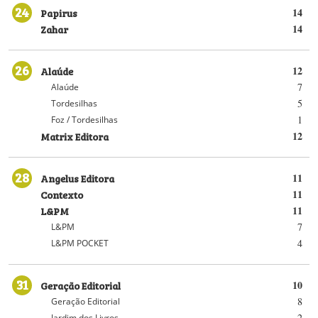
24
Papirus
14
Zahar
14
26
Alaúde
12
7
Alaúde
5
Tordesilhas
1
Foz / Tordesilhas
Matrix Editora
12
28
Angelus Editora
11
Contexto
11
L&PM
11
7
L&PM
4
L&PM POCKET
31
Geração Editorial
10
8
Geração Editorial
2
Jardim dos Livros