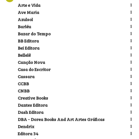
Arte e Vida
1
Ave Maria
1
Azulsol
1
Barléu
1
Bazar do Tempo
1
BB Editora
1
Bei Editora
1
Bellelê
1
Canção Nova
1
Casa do Escritor
1
Cassara
1
CCBB
1
CNBB
1
Creative Books
1
Dantes Editora
1
Dash Editora
1
DBA - Dorea Books And Art Artes Gráficas
1
Dendrix
1
Editora 34
1