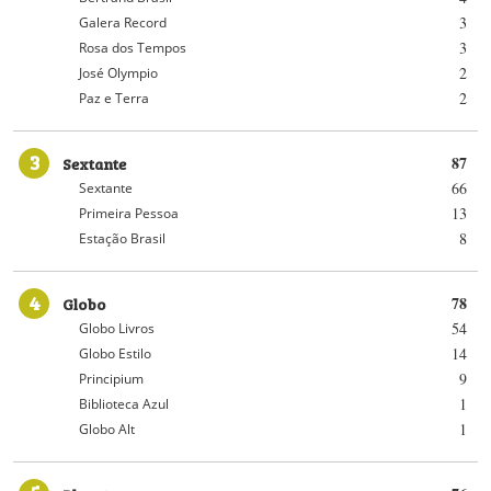
3
Galera Record
3
Rosa dos Tempos
2
José Olympio
2
Paz e Terra
3
Sextante
87
66
Sextante
13
Primeira Pessoa
8
Estação Brasil
4
Globo
78
54
Globo Livros
14
Globo Estilo
9
Principium
1
Biblioteca Azul
1
Globo Alt