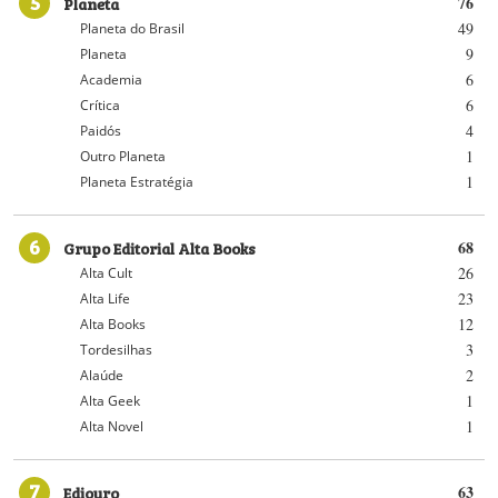
5
Planeta
76
49
Planeta do Brasil
9
Planeta
6
Academia
6
Crítica
4
Paidós
1
Outro Planeta
1
Planeta Estratégia
6
Grupo Editorial Alta Books
68
26
Alta Cult
23
Alta Life
12
Alta Books
3
Tordesilhas
2
Alaúde
1
Alta Geek
1
Alta Novel
7
Ediouro
63