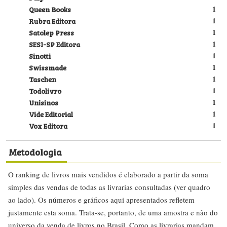
Queen Books
1
Rubra Editora
1
Satolep Press
1
SESI-SP Editora
1
Sinotti
1
Swissmade
1
Taschen
1
Todolivro
1
Unisinos
1
Vide Editorial
1
Vox Editora
1
Metodologia
O ranking de livros mais vendidos é elaborado a partir da soma
simples das vendas de todas as livrarias consultadas (ver quadro
ao lado). Os números e gráficos aqui apresentados refletem
justamente esta soma. Trata-se, portanto, de uma amostra e não do
universo da venda de livros no Brasil. Como as livrarias mandam