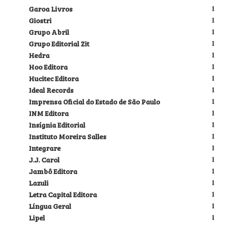
Garoa Livros
1
Giostri
1
Grupo Abril
1
Grupo Editorial Zit
1
Hedra
1
Hoo Editora
1
Hucitec Editora
1
Ideal Records
1
Imprensa Oficial do Estado de São Paulo
1
INM Editora
1
Insígnia Editorial
1
Instituto Moreira Salles
1
Integrare
1
J.J. Carol
1
Jambô Editora
1
Lazuli
1
Letra Capital Editora
1
Língua Geral
1
Lipel
1