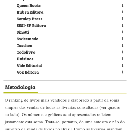
Queen Books
1
Rubra Editora
1
Satolep Press
1
SESI-SP Editora
1
Sinotti
1
Swissmade
1
Taschen
1
Todolivro
1
Unisinos
1
Vide Editorial
1
Vox Editora
1
Metodologia
O ranking de livros mais vendidos é elaborado a partir da soma
simples das vendas de todas as livrarias consultadas (ver quadro
ao lado). Os números e gráficos aqui apresentados refletem
justamente esta soma. Trata-se, portanto, de uma amostra e não do
universo da venda de livros no Brasil. Como as livrarias mandam