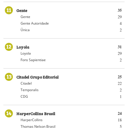
11
Gente
35
29
Gente
4
Gente Autoridade
2
Única
12
Loyola
31
29
Loyola
2
Fons Sapientiae
13
Citadel Grupo Editorial
25
22
Citadel
2
Temporalis
1
CDG
14
HarperCollins Brasil
24
18
HarperCollins
5
Thomas Nelson Brasil