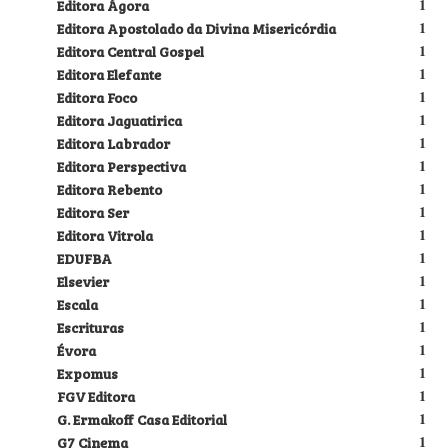
Editora Ágora
1
Editora Apostolado da Divina Misericórdia
1
Editora Central Gospel
1
Editora Elefante
1
Editora Foco
1
Editora Jaguatirica
1
Editora Labrador
1
Editora Perspectiva
1
Editora Rebento
1
Editora Ser
1
Editora Vitrola
1
EDUFBA
1
Elsevier
1
Escala
1
Escrituras
1
Évora
1
Expomus
1
FGV Editora
1
G. Ermakoff Casa Editorial
1
G7 Cinema
1