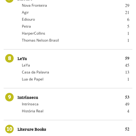
29
Nova Fronteira
21
Agir
6
Ediouro
5
Petra
1
HarperCollins
1
Thomas Nelson Brasil
8
LeYa
59
45
LeYa
13
Casa da Palavra
1
Lua de Papel
9
Intrínseca
53
49
Intrínseca
4
História Real
10
Literare Books
52