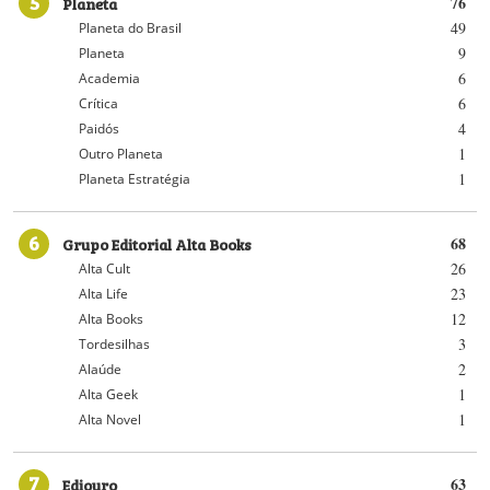
5
Planeta
76
49
Planeta do Brasil
9
Planeta
6
Academia
6
Crítica
4
Paidós
1
Outro Planeta
1
Planeta Estratégia
6
Grupo Editorial Alta Books
68
26
Alta Cult
23
Alta Life
12
Alta Books
3
Tordesilhas
2
Alaúde
1
Alta Geek
1
Alta Novel
7
Ediouro
63