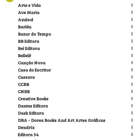
Arte e Vida
1
Ave Maria
1
Azulsol
1
Barléu
1
Bazar do Tempo
1
BB Editora
1
Bei Editora
1
Bellelê
1
Canção Nova
1
Casa do Escritor
1
Cassara
1
CCBB
1
CNBB
1
Creative Books
1
Dantes Editora
1
Dash Editora
1
DBA - Dorea Books And Art Artes Gráficas
1
Dendrix
1
Editora 34
1