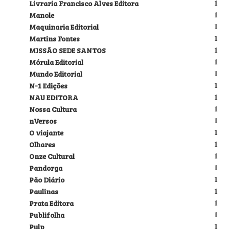
Livraria Francisco Alves Editora
1
Manole
1
Maquinaria Editorial
1
Martins Fontes
1
MISSÃO SEDE SANTOS
1
Mórula Editorial
1
Mundo Editorial
1
N-1 Edições
1
NAU EDITORA
1
Nossa Cultura
1
nVersos
1
O viajante
1
Olhares
1
Onze Cultural
1
Pandorga
1
Pão Diário
1
Paulinas
1
Prata Editora
1
Publifolha
1
Pulp
1