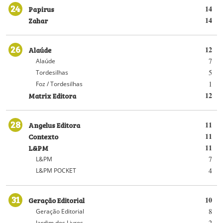
24
Papirus
14
Zahar
14
26
Alaúde
12
7
Alaúde
5
Tordesilhas
1
Foz / Tordesilhas
Matrix Editora
12
28
Angelus Editora
11
Contexto
11
L&PM
11
7
L&PM
4
L&PM POCKET
31
Geração Editorial
10
8
Geração Editorial
2
Jardim dos Livros