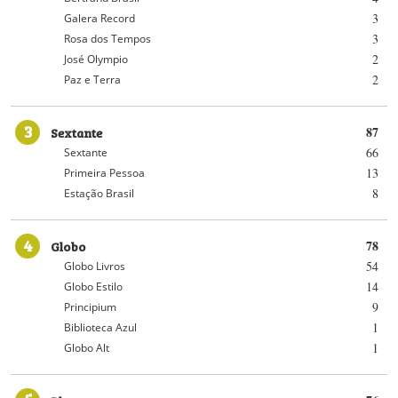
3
Galera Record
3
Rosa dos Tempos
2
José Olympio
2
Paz e Terra
3
Sextante
87
66
Sextante
13
Primeira Pessoa
8
Estação Brasil
4
Globo
78
54
Globo Livros
14
Globo Estilo
9
Principium
1
Biblioteca Azul
1
Globo Alt