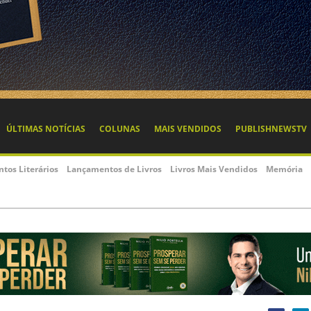
ÚLTIMAS NOTÍCIAS
COLUNAS
MAIS VENDIDOS
PUBLISHNEWSTV
ntos Literários
Lançamentos de Livros
Livros Mais Vendidos
Memória