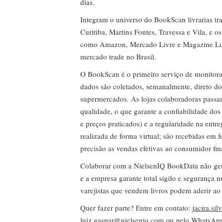
dias.
Integram o universo do BookScan livrarias tra
Curitiba, Martins Fontes, Travessa e Vila, e o
como Amazon, Mercado Livre e Magazine Lui
mercado trade no Brasil.
O BookScan é o primeiro serviço de monitor
dados são coletados, semanalmente, direto do
supermercados. As lojas colaboradoras passa
qualidade, o que garante a confiabilidade do
e preços praticados) e a regularidade na entr
realizada de forma virtual; são recebidas em
precisão as vendas efetivas ao consumidor fin
Colaborar com a NielsenIQ BookData não gera 
e a empresa garante total sigilo e segurança 
varejistas que vendem livros podem aderir ao
Quer fazer parte? Entre em contato:
jacira.si
luiz.gaspar@nielseniq.com
ou pelo WhatsA