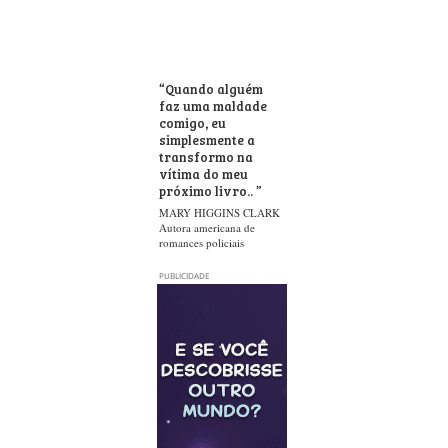
“
Quando alguém
faz uma maldade
comigo, eu
simplesmente a
transformo na
vítima do meu
próximo livro..
”
MARY HIGGINS CLARK
Autora americana de
romances policiais
PUBLICIDADE