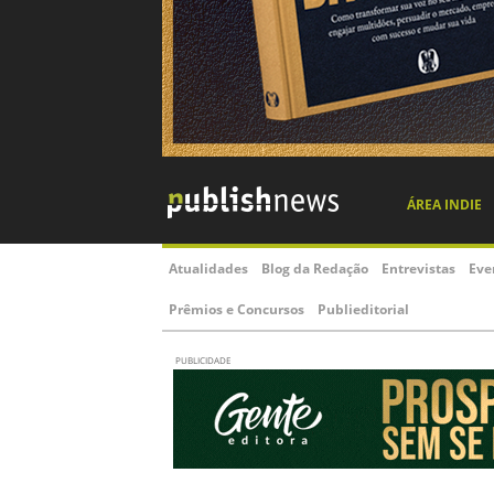
ÁREA INDIE
Atualidades
Blog da Redação
Entrevistas
Eve
Prêmios e Concursos
Publieditorial
PUBLICIDADE