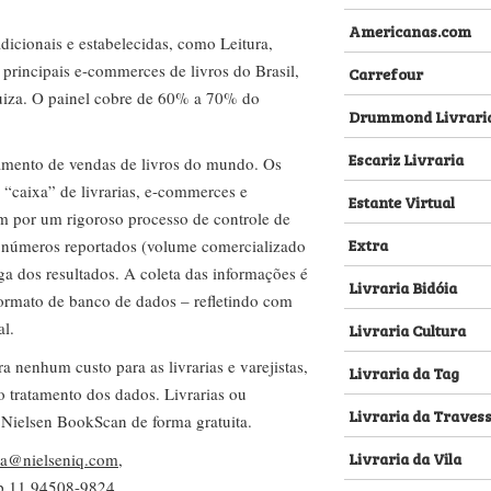
Americanas.com
dicionais e estabelecidas, como Leitura,
s principais e-commerces de livros do Brasil,
Carrefour
za. O painel cobre de 60% a 70% do
Drummond Livrari
Escariz Livraria
amento de vendas de livros do mundo. Os
 “caixa” de livrarias, e-commerces e
Estante Virtual
m por um rigoroso processo de controle de
Extra
s números reportados (volume comercializado
ega dos resultados. A coleta das informações é
Livraria Bidóia
 formato de banco de dados – refletindo com
al.
Livraria Cultura
nenhum custo para as livrarias e varejistas,
Livraria da Tag
no tratamento dos dados. Livrarias ou
Livraria da Traves
 Nielsen BookScan de forma gratuita.
Livraria da Vila
lva@nielseniq.com
,
pp
11 94508-9824
.