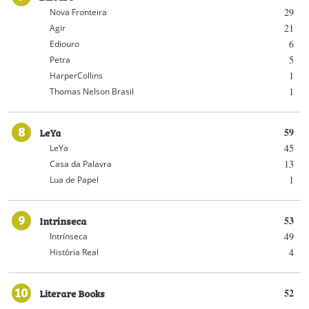
29
Nova Fronteira
21
Agir
6
Ediouro
5
Petra
1
HarperCollins
1
Thomas Nelson Brasil
8
LeYa
59
45
LeYa
13
Casa da Palavra
1
Lua de Papel
9
Intrínseca
53
49
Intrínseca
4
História Real
10
Literare Books
52