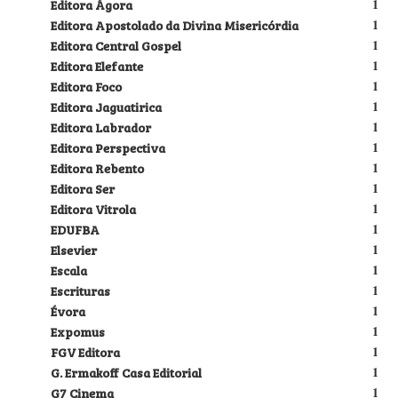
Editora Ágora
1
Editora Apostolado da Divina Misericórdia
1
Editora Central Gospel
1
Editora Elefante
1
Editora Foco
1
Editora Jaguatirica
1
Editora Labrador
1
Editora Perspectiva
1
Editora Rebento
1
Editora Ser
1
Editora Vitrola
1
EDUFBA
1
Elsevier
1
Escala
1
Escrituras
1
Évora
1
Expomus
1
FGV Editora
1
G. Ermakoff Casa Editorial
1
G7 Cinema
1