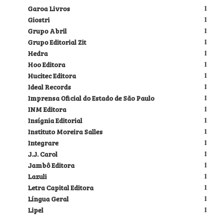
Garoa Livros
1
Giostri
1
Grupo Abril
1
Grupo Editorial Zit
1
Hedra
1
Hoo Editora
1
Hucitec Editora
1
Ideal Records
1
Imprensa Oficial do Estado de São Paulo
1
INM Editora
1
Insígnia Editorial
1
Instituto Moreira Salles
1
Integrare
1
J.J. Carol
1
Jambô Editora
1
Lazuli
1
Letra Capital Editora
1
Língua Geral
1
Lipel
1