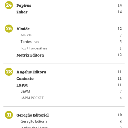
24
Papirus
14
Zahar
14
26
Alaúde
12
7
Alaúde
5
Tordesilhas
1
Foz / Tordesilhas
Matrix Editora
12
28
Angelus Editora
11
Contexto
11
L&PM
11
7
L&PM
4
L&PM POCKET
31
Geração Editorial
10
8
Geração Editorial
2
Jardim dos Livros