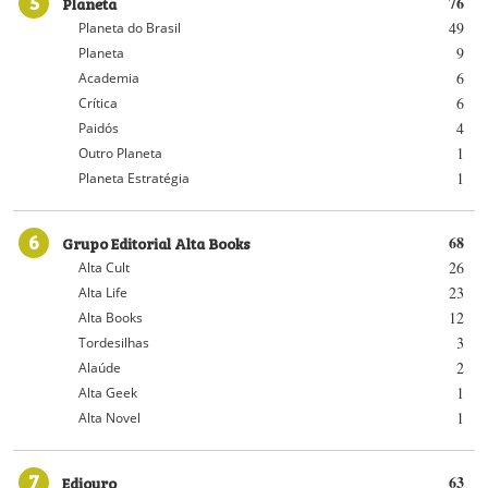
5
Planeta
76
49
Planeta do Brasil
9
Planeta
6
Academia
6
Crítica
4
Paidós
1
Outro Planeta
1
Planeta Estratégia
6
Grupo Editorial Alta Books
68
26
Alta Cult
23
Alta Life
12
Alta Books
3
Tordesilhas
2
Alaúde
1
Alta Geek
1
Alta Novel
7
Ediouro
63