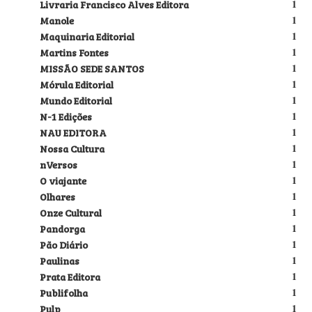
Livraria Francisco Alves Editora
1
Manole
1
Maquinaria Editorial
1
Martins Fontes
1
MISSÃO SEDE SANTOS
1
Mórula Editorial
1
Mundo Editorial
1
N-1 Edições
1
NAU EDITORA
1
Nossa Cultura
1
nVersos
1
O viajante
1
Olhares
1
Onze Cultural
1
Pandorga
1
Pão Diário
1
Paulinas
1
Prata Editora
1
Publifolha
1
Pulp
1