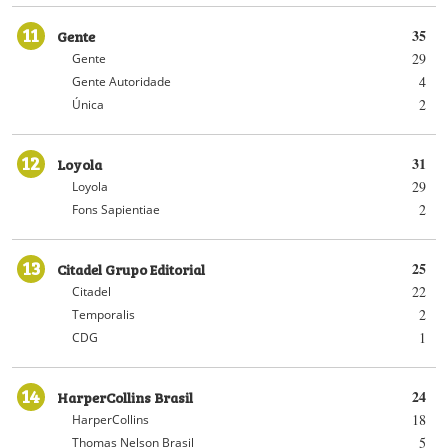
11
Gente
35
29
Gente
4
Gente Autoridade
2
Única
12
Loyola
31
29
Loyola
2
Fons Sapientiae
13
Citadel Grupo Editorial
25
22
Citadel
2
Temporalis
1
CDG
14
HarperCollins Brasil
24
18
HarperCollins
5
Thomas Nelson Brasil