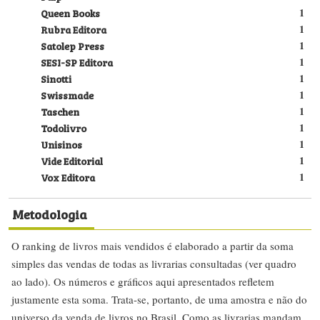
Queen Books
1
Rubra Editora
1
Satolep Press
1
SESI-SP Editora
1
Sinotti
1
Swissmade
1
Taschen
1
Todolivro
1
Unisinos
1
Vide Editorial
1
Vox Editora
1
Metodologia
O ranking de livros mais vendidos é elaborado a partir da soma
simples das vendas de todas as livrarias consultadas (ver quadro
ao lado). Os números e gráficos aqui apresentados refletem
justamente esta soma. Trata-se, portanto, de uma amostra e não do
universo da venda de livros no Brasil. Como as livrarias mandam