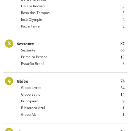
3
Galera Record
3
Rosa dos Tempos
2
José Olympio
2
Paz e Terra
3
Sextante
87
66
Sextante
13
Primeira Pessoa
8
Estação Brasil
4
Globo
78
54
Globo Livros
14
Globo Estilo
9
Principium
1
Biblioteca Azul
1
Globo Alt