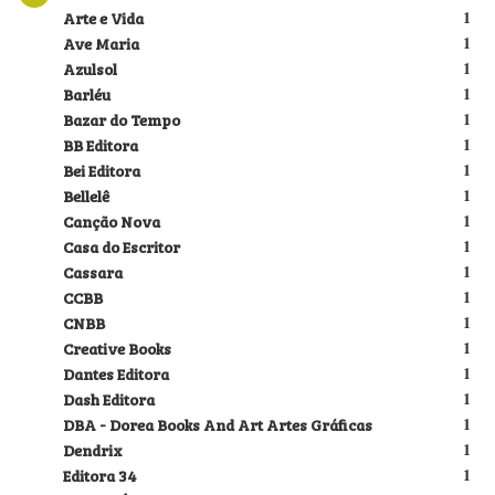
Arte e Vida
1
Ave Maria
1
Azulsol
1
Barléu
1
Bazar do Tempo
1
BB Editora
1
Bei Editora
1
Bellelê
1
Canção Nova
1
Casa do Escritor
1
Cassara
1
CCBB
1
CNBB
1
Creative Books
1
Dantes Editora
1
Dash Editora
1
DBA - Dorea Books And Art Artes Gráficas
1
Dendrix
1
Editora 34
1