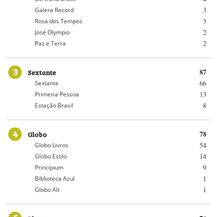
3
Galera Record
3
Rosa dos Tempos
2
José Olympio
2
Paz e Terra
3
Sextante
87
66
Sextante
13
Primeira Pessoa
8
Estação Brasil
4
Globo
78
54
Globo Livros
14
Globo Estilo
9
Principium
1
Biblioteca Azul
1
Globo Alt