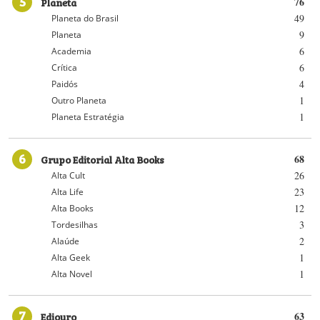
5
Planeta
76
49
Planeta do Brasil
9
Planeta
6
Academia
6
Crítica
4
Paidós
1
Outro Planeta
1
Planeta Estratégia
6
Grupo Editorial Alta Books
68
26
Alta Cult
23
Alta Life
12
Alta Books
3
Tordesilhas
2
Alaúde
1
Alta Geek
1
Alta Novel
7
Ediouro
63