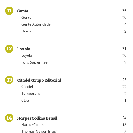
11
Gente
35
29
Gente
4
Gente Autoridade
2
Única
12
Loyola
31
29
Loyola
2
Fons Sapientiae
13
Citadel Grupo Editorial
25
22
Citadel
2
Temporalis
1
CDG
14
HarperCollins Brasil
24
18
HarperCollins
5
Thomas Nelson Brasil