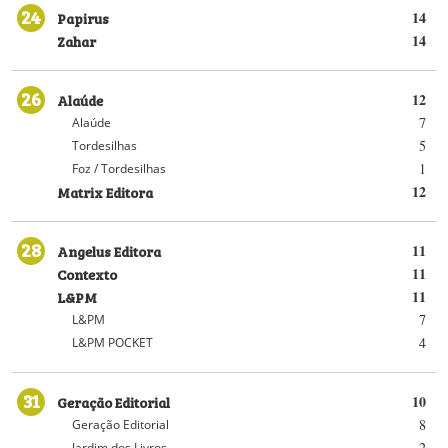
24
Papirus
14
Zahar
14
26
Alaúde
12
7
Alaúde
5
Tordesilhas
1
Foz / Tordesilhas
Matrix Editora
12
28
Angelus Editora
11
Contexto
11
L&PM
11
7
L&PM
4
L&PM POCKET
31
Geração Editorial
10
8
Geração Editorial
2
Jardim dos Livros