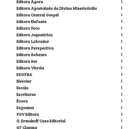
Editora Ágora
1
Editora Apostolado da Divina Misericórdia
1
Editora Central Gospel
1
Editora Elefante
1
Editora Foco
1
Editora Jaguatirica
1
Editora Labrador
1
Editora Perspectiva
1
Editora Rebento
1
Editora Ser
1
Editora Vitrola
1
EDUFBA
1
Elsevier
1
Escala
1
Escrituras
1
Évora
1
Expomus
1
FGV Editora
1
G. Ermakoff Casa Editorial
1
G7 Cinema
1