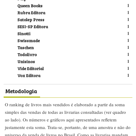
Queen Books
1
Rubra Editora
1
Satolep Press
1
SESI-SP Editora
1
Sinotti
1
Swissmade
1
Taschen
1
Todolivro
1
Unisinos
1
Vide Editorial
1
Vox Editora
1
Metodologia
O ranking de livros mais vendidos é elaborado a partir da soma
simples das vendas de todas as livrarias consultadas (ver quadro
ao lado). Os números e gráficos aqui apresentados refletem
justamente esta soma. Trata-se, portanto, de uma amostra e não do
universo da venda de livros no Brasil. Como as livrarias mandam