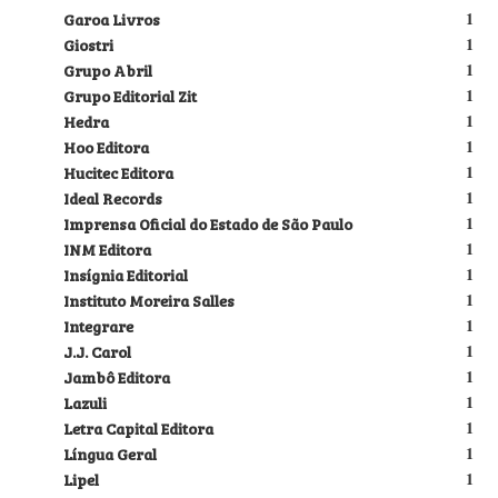
Garoa Livros
1
Giostri
1
Grupo Abril
1
Grupo Editorial Zit
1
Hedra
1
Hoo Editora
1
Hucitec Editora
1
Ideal Records
1
Imprensa Oficial do Estado de São Paulo
1
INM Editora
1
Insígnia Editorial
1
Instituto Moreira Salles
1
Integrare
1
J.J. Carol
1
Jambô Editora
1
Lazuli
1
Letra Capital Editora
1
Língua Geral
1
Lipel
1