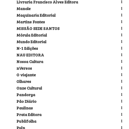
Livraria Francisco Alves Editora
1
Manole
1
Maquinaria Editorial
1
Martins Fontes
1
MISSÃO SEDE SANTOS
1
Mórula Editorial
1
Mundo Editorial
1
N-1 Edições
1
NAU EDITORA
1
Nossa Cultura
1
nVersos
1
O viajante
1
Olhares
1
Onze Cultural
1
Pandorga
1
Pão Diário
1
Paulinas
1
Prata Editora
1
Publifolha
1
Pulp
1