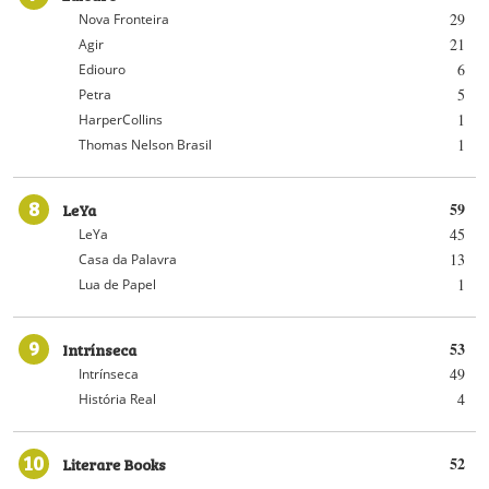
29
Nova Fronteira
21
Agir
6
Ediouro
5
Petra
1
HarperCollins
1
Thomas Nelson Brasil
8
LeYa
59
45
LeYa
13
Casa da Palavra
1
Lua de Papel
9
Intrínseca
53
49
Intrínseca
4
História Real
10
Literare Books
52