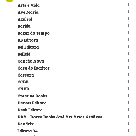
Arte e Vida
1
Ave Maria
1
Azulsol
1
Barléu
1
Bazar do Tempo
1
BB Editora
1
Bei Editora
1
Bellelê
1
Canção Nova
1
Casa do Escritor
1
Cassara
1
CCBB
1
CNBB
1
Creative Books
1
Dantes Editora
1
Dash Editora
1
DBA - Dorea Books And Art Artes Gráficas
1
Dendrix
1
Editora 34
1