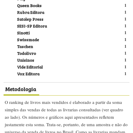
Queen Books
1
Rubra Editora
1
Satolep Press
1
SESI-SP Editora
1
Sinotti
1
Swissmade
1
Taschen
1
Todolivro
1
Unisinos
1
Vide Editorial
1
Vox Editora
1
Metodologia
O ranking de livros mais vendidos é elaborado a partir da soma
simples das vendas de todas as livrarias consultadas (ver quadro
ao lado). Os números e gráficos aqui apresentados refletem
justamente esta soma. Trata-se, portanto, de uma amostra e não do
universo da venda de livros no Brasil. Como as livrarias mandam