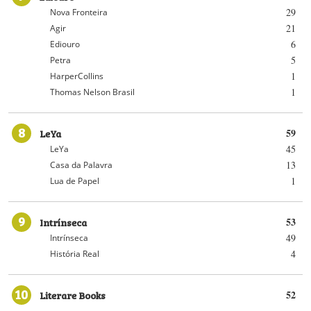
29
Nova Fronteira
21
Agir
6
Ediouro
5
Petra
1
HarperCollins
1
Thomas Nelson Brasil
8
LeYa
59
45
LeYa
13
Casa da Palavra
1
Lua de Papel
9
Intrínseca
53
49
Intrínseca
4
História Real
10
Literare Books
52