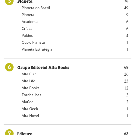
5
Planeta
76
49
Planeta do Brasil
9
Planeta
6
Academia
6
Crítica
4
Paidós
1
Outro Planeta
1
Planeta Estratégia
6
Grupo Editorial Alta Books
68
26
Alta Cult
23
Alta Life
12
Alta Books
3
Tordesilhas
2
Alaúde
1
Alta Geek
1
Alta Novel
7
Ediouro
63