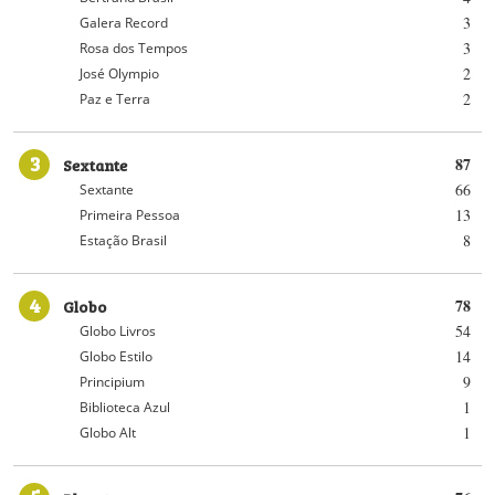
3
Galera Record
3
Rosa dos Tempos
2
José Olympio
2
Paz e Terra
3
Sextante
87
66
Sextante
13
Primeira Pessoa
8
Estação Brasil
4
Globo
78
54
Globo Livros
14
Globo Estilo
9
Principium
1
Biblioteca Azul
1
Globo Alt