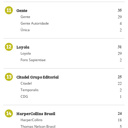
11
Gente
35
29
Gente
4
Gente Autoridade
2
Única
12
Loyola
31
29
Loyola
2
Fons Sapientiae
13
Citadel Grupo Editorial
25
22
Citadel
2
Temporalis
1
CDG
14
HarperCollins Brasil
24
18
HarperCollins
5
Thomas Nelson Brasil