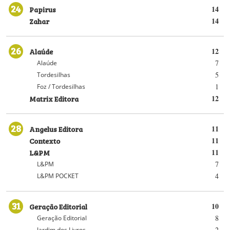
24
Papirus
14
Zahar
14
26
Alaúde
12
7
Alaúde
5
Tordesilhas
1
Foz / Tordesilhas
Matrix Editora
12
28
Angelus Editora
11
Contexto
11
L&PM
11
7
L&PM
4
L&PM POCKET
31
Geração Editorial
10
8
Geração Editorial
2
Jardim dos Livros