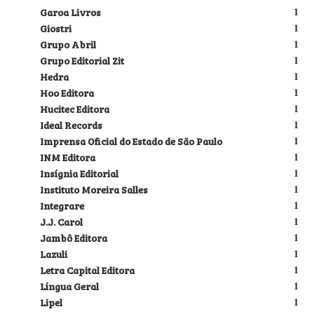
Garoa Livros
1
Giostri
1
Grupo Abril
1
Grupo Editorial Zit
1
Hedra
1
Hoo Editora
1
Hucitec Editora
1
Ideal Records
1
Imprensa Oficial do Estado de São Paulo
1
INM Editora
1
Insígnia Editorial
1
Instituto Moreira Salles
1
Integrare
1
J.J. Carol
1
Jambô Editora
1
Lazuli
1
Letra Capital Editora
1
Língua Geral
1
Lipel
1