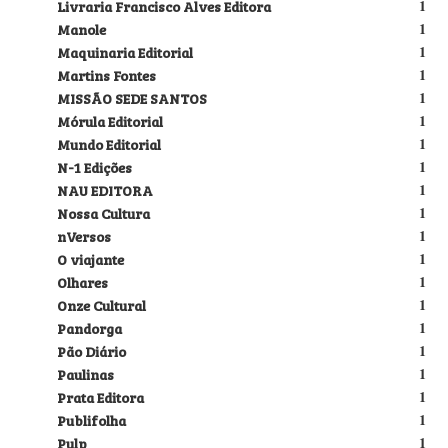
Livraria Francisco Alves Editora
1
Manole
1
Maquinaria Editorial
1
Martins Fontes
1
MISSÃO SEDE SANTOS
1
Mórula Editorial
1
Mundo Editorial
1
N-1 Edições
1
NAU EDITORA
1
Nossa Cultura
1
nVersos
1
O viajante
1
Olhares
1
Onze Cultural
1
Pandorga
1
Pão Diário
1
Paulinas
1
Prata Editora
1
Publifolha
1
Pulp
1