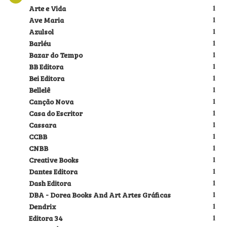
Arte e Vida
1
Ave Maria
1
Azulsol
1
Barléu
1
Bazar do Tempo
1
BB Editora
1
Bei Editora
1
Bellelê
1
Canção Nova
1
Casa do Escritor
1
Cassara
1
CCBB
1
CNBB
1
Creative Books
1
Dantes Editora
1
Dash Editora
1
DBA - Dorea Books And Art Artes Gráficas
1
Dendrix
1
Editora 34
1