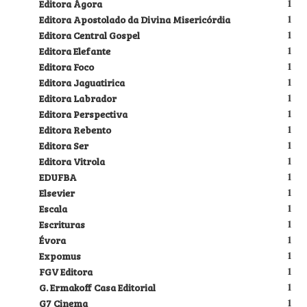
Editora Ágora
1
Editora Apostolado da Divina Misericórdia
1
Editora Central Gospel
1
Editora Elefante
1
Editora Foco
1
Editora Jaguatirica
1
Editora Labrador
1
Editora Perspectiva
1
Editora Rebento
1
Editora Ser
1
Editora Vitrola
1
EDUFBA
1
Elsevier
1
Escala
1
Escrituras
1
Évora
1
Expomus
1
FGV Editora
1
G. Ermakoff Casa Editorial
1
G7 Cinema
1