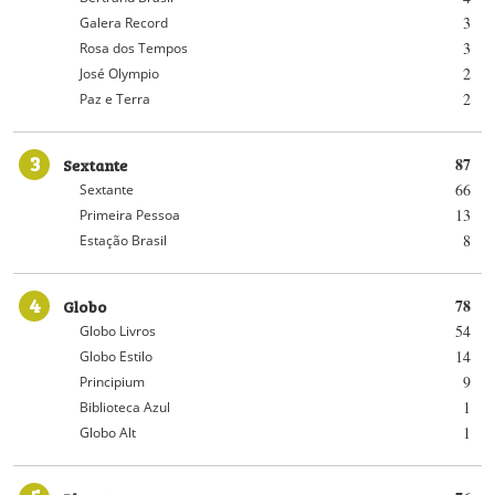
3
Galera Record
3
Rosa dos Tempos
2
José Olympio
2
Paz e Terra
3
Sextante
87
66
Sextante
13
Primeira Pessoa
8
Estação Brasil
4
Globo
78
54
Globo Livros
14
Globo Estilo
9
Principium
1
Biblioteca Azul
1
Globo Alt