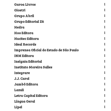
Garoa Livros
1
Giostri
1
Grupo Abril
1
Grupo Editorial Zit
1
Hedra
1
Hoo Editora
1
Hucitec Editora
1
Ideal Records
1
Imprensa Oficial do Estado de São Paulo
1
INM Editora
1
Insígnia Editorial
1
Instituto Moreira Salles
1
Integrare
1
J.J. Carol
1
Jambô Editora
1
Lazuli
1
Letra Capital Editora
1
Língua Geral
1
Lipel
1