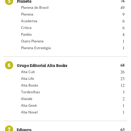
5
Planeta
76
49
Planeta do Brasil
9
Planeta
6
Academia
6
Crítica
4
Paidós
1
Outro Planeta
1
Planeta Estratégia
6
Grupo Editorial Alta Books
68
26
Alta Cult
23
Alta Life
12
Alta Books
3
Tordesilhas
2
Alaúde
1
Alta Geek
1
Alta Novel
7
Ediouro
63