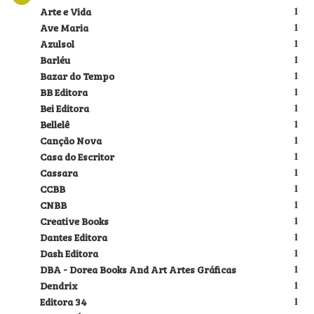
Arte e Vida
1
Ave Maria
1
Azulsol
1
Barléu
1
Bazar do Tempo
1
BB Editora
1
Bei Editora
1
Bellelê
1
Canção Nova
1
Casa do Escritor
1
Cassara
1
CCBB
1
CNBB
1
Creative Books
1
Dantes Editora
1
Dash Editora
1
DBA - Dorea Books And Art Artes Gráficas
1
Dendrix
1
Editora 34
1