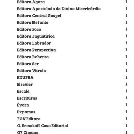
Editora Ágora
1
Editora Apostolado da Divina Misericórdia
1
Editora Central Gospel
1
Editora Elefante
1
Editora Foco
1
Editora Jaguatirica
1
Editora Labrador
1
Editora Perspectiva
1
Editora Rebento
1
Editora Ser
1
Editora Vitrola
1
EDUFBA
1
Elsevier
1
Escala
1
Escrituras
1
Évora
1
Expomus
1
FGV Editora
1
G. Ermakoff Casa Editorial
1
G7 Cinema
1