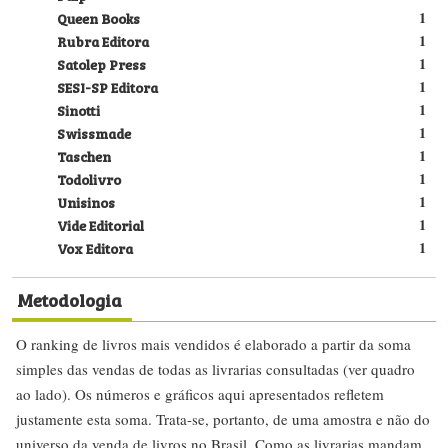
Queen Books
1
Rubra Editora
1
Satolep Press
1
SESI-SP Editora
1
Sinotti
1
Swissmade
1
Taschen
1
Todolivro
1
Unisinos
1
Vide Editorial
1
Vox Editora
1
Metodologia
O ranking de livros mais vendidos é elaborado a partir da soma
simples das vendas de todas as livrarias consultadas (ver quadro
ao lado). Os números e gráficos aqui apresentados refletem
justamente esta soma. Trata-se, portanto, de uma amostra e não do
universo da venda de livros no Brasil. Como as livrarias mandam