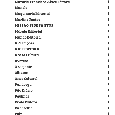
Livraria Francisco Alves Editora
1
Manole
1
Maquinaria Editorial
1
Martins Fontes
1
MISSÃO SEDE SANTOS
1
Mórula Editorial
1
Mundo Editorial
1
N-1 Edições
1
NAU EDITORA
1
Nossa Cultura
1
nVersos
1
O viajante
1
Olhares
1
Onze Cultural
1
Pandorga
1
Pão Diário
1
Paulinas
1
Prata Editora
1
Publifolha
1
Pulp
1