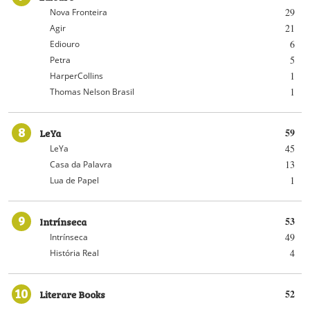
29
Nova Fronteira
21
Agir
6
Ediouro
5
Petra
1
HarperCollins
1
Thomas Nelson Brasil
8
LeYa
59
45
LeYa
13
Casa da Palavra
1
Lua de Papel
9
Intrínseca
53
49
Intrínseca
4
História Real
10
Literare Books
52