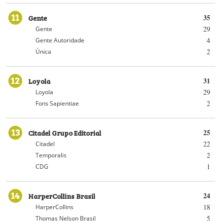
11
Gente
35
29
Gente
4
Gente Autoridade
2
Única
12
Loyola
31
29
Loyola
2
Fons Sapientiae
13
Citadel Grupo Editorial
25
22
Citadel
2
Temporalis
1
CDG
14
HarperCollins Brasil
24
18
HarperCollins
5
Thomas Nelson Brasil