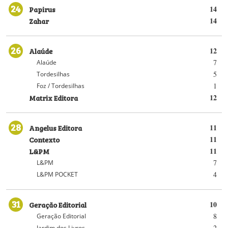
24
Papirus
14
Zahar
14
26
Alaúde
12
7
Alaúde
5
Tordesilhas
1
Foz / Tordesilhas
Matrix Editora
12
28
Angelus Editora
11
Contexto
11
L&PM
11
7
L&PM
4
L&PM POCKET
31
Geração Editorial
10
8
Geração Editorial
2
Jardim dos Livros