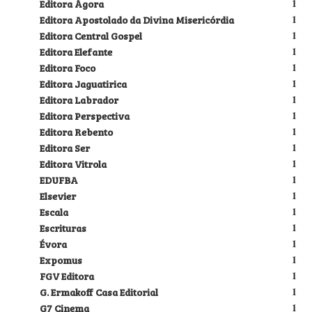
Editora Ágora
1
Editora Apostolado da Divina Misericórdia
1
Editora Central Gospel
1
Editora Elefante
1
Editora Foco
1
Editora Jaguatirica
1
Editora Labrador
1
Editora Perspectiva
1
Editora Rebento
1
Editora Ser
1
Editora Vitrola
1
EDUFBA
1
Elsevier
1
Escala
1
Escrituras
1
Évora
1
Expomus
1
FGV Editora
1
G. Ermakoff Casa Editorial
1
G7 Cinema
1