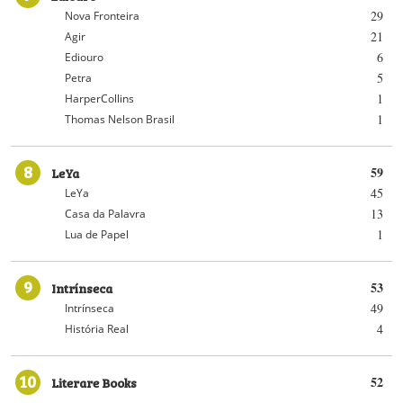
29
Nova Fronteira
21
Agir
6
Ediouro
5
Petra
1
HarperCollins
1
Thomas Nelson Brasil
8
LeYa
59
45
LeYa
13
Casa da Palavra
1
Lua de Papel
9
Intrínseca
53
49
Intrínseca
4
História Real
10
Literare Books
52