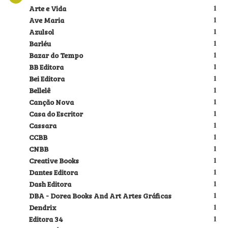
Arte e Vida
1
Ave Maria
1
Azulsol
1
Barléu
1
Bazar do Tempo
1
BB Editora
1
Bei Editora
1
Bellelê
1
Canção Nova
1
Casa do Escritor
1
Cassara
1
CCBB
1
CNBB
1
Creative Books
1
Dantes Editora
1
Dash Editora
1
DBA - Dorea Books And Art Artes Gráficas
1
Dendrix
1
Editora 34
1