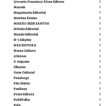
Livraria Francisco Alves Editora
1
Manole
1
Maquinaria Editorial
1
Martins Fontes
1
MISSÃO SEDE SANTOS
1
Mórula Editorial
1
Mundo Editorial
1
N-1 Edições
1
NAU EDITORA
1
Nossa Cultura
1
nVersos
1
O viajante
1
Olhares
1
Onze Cultural
1
Pandorga
1
Pão Diário
1
Paulinas
1
Prata Editora
1
Publifolha
1
Pulp
1