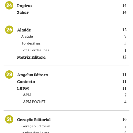
24
Papirus
14
Zahar
14
26
Alaúde
12
7
Alaúde
5
Tordesilhas
1
Foz / Tordesilhas
Matrix Editora
12
28
Angelus Editora
11
Contexto
11
L&PM
11
7
L&PM
4
L&PM POCKET
31
Geração Editorial
10
8
Geração Editorial
2
Jardim dos Livros