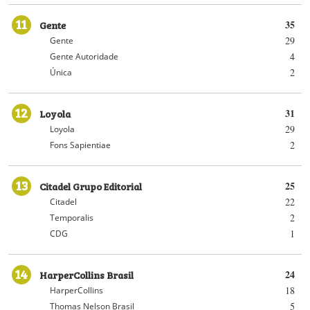
11
Gente
35
29
Gente
4
Gente Autoridade
2
Única
12
Loyola
31
29
Loyola
2
Fons Sapientiae
13
Citadel Grupo Editorial
25
22
Citadel
2
Temporalis
1
CDG
14
HarperCollins Brasil
24
18
HarperCollins
5
Thomas Nelson Brasil