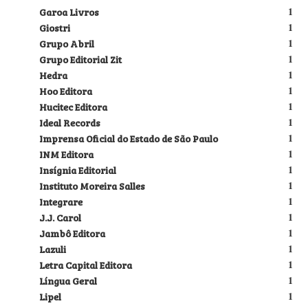
Garoa Livros
1
Giostri
1
Grupo Abril
1
Grupo Editorial Zit
1
Hedra
1
Hoo Editora
1
Hucitec Editora
1
Ideal Records
1
Imprensa Oficial do Estado de São Paulo
1
INM Editora
1
Insígnia Editorial
1
Instituto Moreira Salles
1
Integrare
1
J.J. Carol
1
Jambô Editora
1
Lazuli
1
Letra Capital Editora
1
Língua Geral
1
Lipel
1