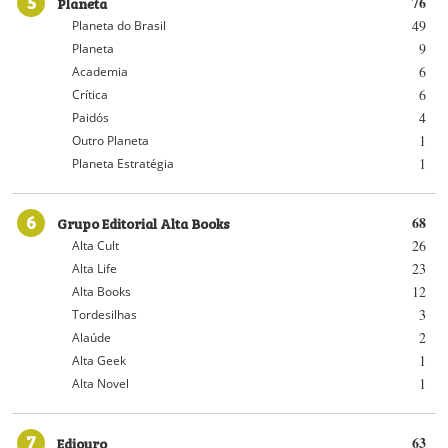
5
Planeta
76
49
Planeta do Brasil
9
Planeta
6
Academia
6
Crítica
4
Paidós
1
Outro Planeta
1
Planeta Estratégia
6
Grupo Editorial Alta Books
68
26
Alta Cult
23
Alta Life
12
Alta Books
3
Tordesilhas
2
Alaúde
1
Alta Geek
1
Alta Novel
7
Ediouro
63