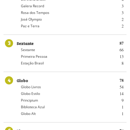
3
Galera Record
3
Rosa dos Tempos
2
José Olympio
2
Paz e Terra
3
Sextante
87
66
Sextante
13
Primeira Pessoa
8
Estação Brasil
4
Globo
78
54
Globo Livros
14
Globo Estilo
9
Principium
1
Biblioteca Azul
1
Globo Alt