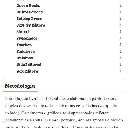
Queen Books
1
Rubra Editora
1
Satolep Press
1
SESI-SP Editora
1
Sinotti
1
Swissmade
1
Taschen
1
Todolivro
1
Unisinos
1
Vide Editorial
1
Vox Editora
1
Metodologia
O ranking de livros mais vendidos é elaborado a partir da soma
simples das vendas de todas as livrarias consultadas (ver quadro
ao lado). Os números e gráficos aqui apresentados refletem
justamente esta soma. Trata-se, portanto, de uma amostra e não do
universo da venda de livros no Brasil. Como as livrarias mandam