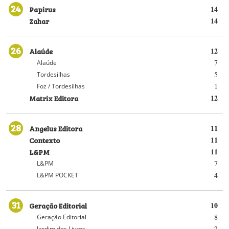
24
Papirus
14
Zahar
14
26
Alaúde
12
7
Alaúde
5
Tordesilhas
1
Foz / Tordesilhas
Matrix Editora
12
28
Angelus Editora
11
Contexto
11
L&PM
11
7
L&PM
4
L&PM POCKET
31
Geração Editorial
10
8
Geração Editorial
2
Jardim dos Livros