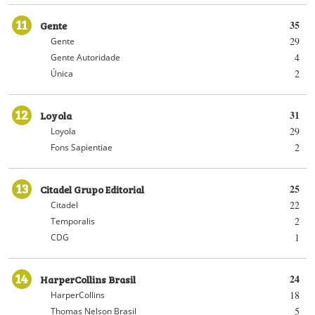
11
Gente
35
29
Gente
4
Gente Autoridade
2
Única
12
Loyola
31
29
Loyola
2
Fons Sapientiae
13
Citadel Grupo Editorial
25
22
Citadel
2
Temporalis
1
CDG
14
HarperCollins Brasil
24
18
HarperCollins
5
Thomas Nelson Brasil