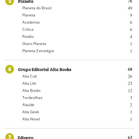
5
Planeta
76
49
Planeta do Brasil
9
Planeta
6
Academia
6
Crítica
4
Paidós
1
Outro Planeta
1
Planeta Estratégia
6
Grupo Editorial Alta Books
68
26
Alta Cult
23
Alta Life
12
Alta Books
3
Tordesilhas
2
Alaúde
1
Alta Geek
1
Alta Novel
7
Ediouro
63