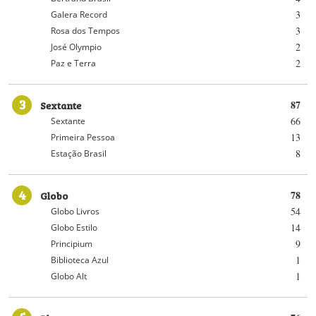
3
Galera Record
3
Rosa dos Tempos
2
José Olympio
2
Paz e Terra
3
Sextante
87
66
Sextante
13
Primeira Pessoa
8
Estação Brasil
4
Globo
78
54
Globo Livros
14
Globo Estilo
9
Principium
1
Biblioteca Azul
1
Globo Alt