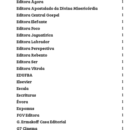
Editora Ágora
1
Editora Apostolado da Divina Misericórdia
1
Editora Central Gospel
1
Editora Elefante
1
Editora Foco
1
Editora Jaguatirica
1
Editora Labrador
1
Editora Perspectiva
1
Editora Rebento
1
Editora Ser
1
Editora Vitrola
1
EDUFBA
1
Elsevier
1
Escala
1
Escrituras
1
Évora
1
Expomus
1
FGV Editora
1
G. Ermakoff Casa Editorial
1
G7 Cinema
1