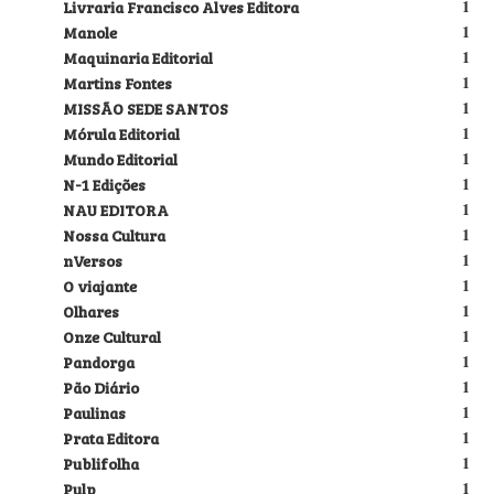
Livraria Francisco Alves Editora
1
Manole
1
Maquinaria Editorial
1
Martins Fontes
1
MISSÃO SEDE SANTOS
1
Mórula Editorial
1
Mundo Editorial
1
N-1 Edições
1
NAU EDITORA
1
Nossa Cultura
1
nVersos
1
O viajante
1
Olhares
1
Onze Cultural
1
Pandorga
1
Pão Diário
1
Paulinas
1
Prata Editora
1
Publifolha
1
Pulp
1