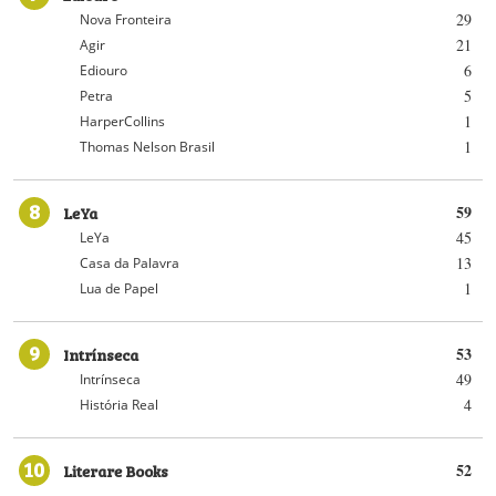
29
Nova Fronteira
21
Agir
6
Ediouro
5
Petra
1
HarperCollins
1
Thomas Nelson Brasil
8
LeYa
59
45
LeYa
13
Casa da Palavra
1
Lua de Papel
9
Intrínseca
53
49
Intrínseca
4
História Real
10
Literare Books
52