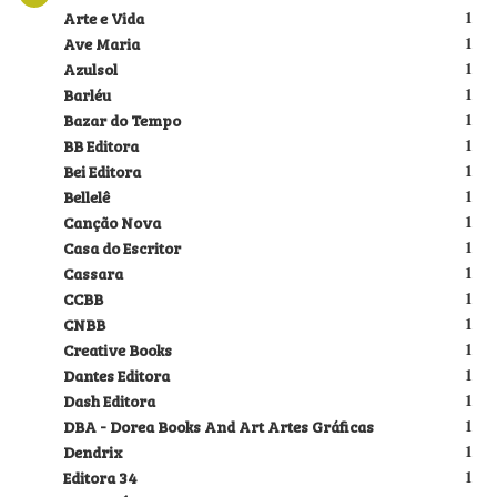
Arte e Vida
1
Ave Maria
1
Azulsol
1
Barléu
1
Bazar do Tempo
1
BB Editora
1
Bei Editora
1
Bellelê
1
Canção Nova
1
Casa do Escritor
1
Cassara
1
CCBB
1
CNBB
1
Creative Books
1
Dantes Editora
1
Dash Editora
1
DBA - Dorea Books And Art Artes Gráficas
1
Dendrix
1
Editora 34
1