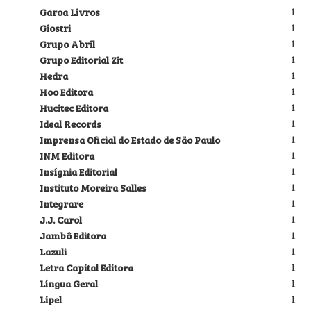
Garoa Livros
1
Giostri
1
Grupo Abril
1
Grupo Editorial Zit
1
Hedra
1
Hoo Editora
1
Hucitec Editora
1
Ideal Records
1
Imprensa Oficial do Estado de São Paulo
1
INM Editora
1
Insígnia Editorial
1
Instituto Moreira Salles
1
Integrare
1
J.J. Carol
1
Jambô Editora
1
Lazuli
1
Letra Capital Editora
1
Língua Geral
1
Lipel
1