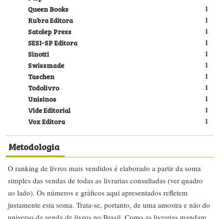
Queen Books
1
Rubra Editora
1
Satolep Press
1
SESI-SP Editora
1
Sinotti
1
Swissmade
1
Taschen
1
Todolivro
1
Unisinos
1
Vide Editorial
1
Vox Editora
1
Metodologia
O ranking de livros mais vendidos é elaborado a partir da soma
simples das vendas de todas as livrarias consultadas (ver quadro
ao lado). Os números e gráficos aqui apresentados refletem
justamente esta soma. Trata-se, portanto, de uma amostra e não do
universo da venda de livros no Brasil. Como as livrarias mandam