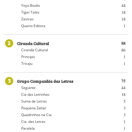
44
Yoyo Books
18
Tiger Tales
18
Zastras
1
Quarto Editora
2
Ciranda Cultural
88
86
Ciranda Cultural
1
Principis
1
Tricaju
3
Grupo Companhia das Letras
75
44
Seguinte
18
Cia das Letrinhas
5
Suma de Letras
3
Pequena Zahar
3
Quadrinhos na Cia
1
Cia. das Letras
1
Paralela