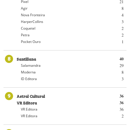
21
Pixel
8
Agir
4
Nova Fronteira
3
HarperCollins
2
Coquetel
2
Petra
1
Pocket Ouro
8
Santillana
40
29
Salamandra
8
Moderna
3
ID Editora
9
Astral Cultural
36
VR Editora
36
36
VR Editora
2
VR Editora