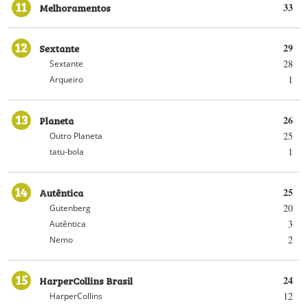
11
Melhoramentos
33
12
Sextante
29
28
Sextante
1
Arqueiro
13
Planeta
26
25
Outro Planeta
1
tatu-bola
14
Autêntica
25
20
Gutenberg
3
Autêntica
2
Nemo
15
HarperCollins Brasil
24
12
HarperCollins