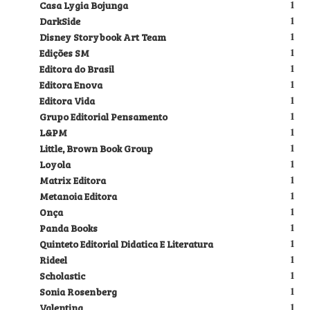
Casa Lygia Bojunga
1
DarkSide
1
Disney Storybook Art Team
1
Edições SM
1
Editora do Brasil
1
Editora Enova
1
Editora Vida
1
Grupo Editorial Pensamento
1
L&PM
1
Little, Brown Book Group
1
Loyola
1
Matrix Editora
1
Metanoia Editora
1
Onça
1
Panda Books
1
Quinteto Editorial Didatica E Literatura
1
Rideel
1
Scholastic
1
Sonia Rosenberg
1
Valentina
1