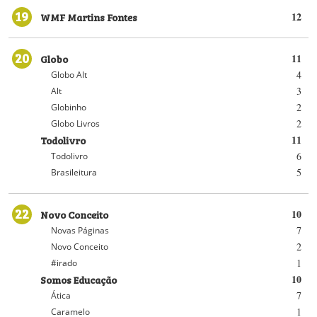
19
WMF Martins Fontes
12
20
Globo
11
4
Globo Alt
3
Alt
2
Globinho
2
Globo Livros
Todolivro
11
6
Todolivro
5
Brasileitura
22
Novo Conceito
10
7
Novas Páginas
2
Novo Conceito
1
#irado
Somos Educação
10
7
Ática
1
Caramelo