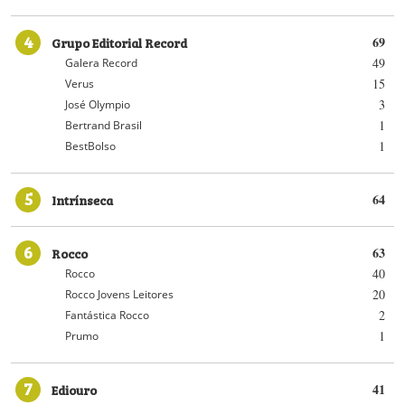
4
Grupo Editorial Record
69
49
Galera Record
15
Verus
3
José Olympio
1
Bertrand Brasil
1
BestBolso
5
Intrínseca
64
6
Rocco
63
40
Rocco
20
Rocco Jovens Leitores
2
Fantástica Rocco
1
Prumo
7
Ediouro
41