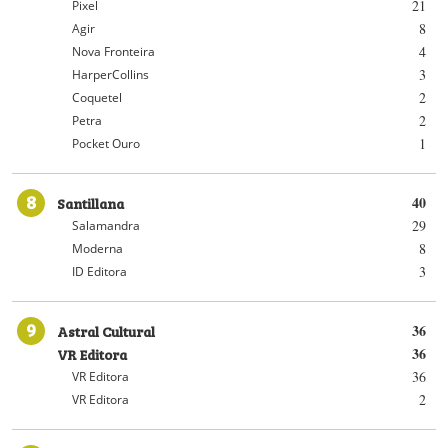
21
Pixel
8
Agir
4
Nova Fronteira
3
HarperCollins
2
Coquetel
2
Petra
1
Pocket Ouro
8
Santillana
40
29
Salamandra
8
Moderna
3
ID Editora
9
Astral Cultural
36
VR Editora
36
36
VR Editora
2
VR Editora