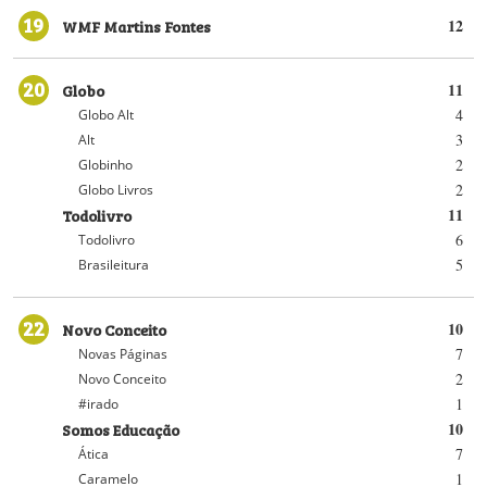
19
WMF Martins Fontes
12
20
Globo
11
4
Globo Alt
3
Alt
2
Globinho
2
Globo Livros
Todolivro
11
6
Todolivro
5
Brasileitura
22
Novo Conceito
10
7
Novas Páginas
2
Novo Conceito
1
#irado
Somos Educação
10
7
Ática
1
Caramelo