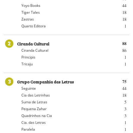
44
Yoyo Books
18
Tiger Tales
18
Zastras
1
Quarto Editora
2
Ciranda Cultural
88
86
Ciranda Cultural
1
Principis
1
Tricaju
3
Grupo Companhia das Letras
75
44
Seguinte
18
Cia das Letrinhas
5
Suma de Letras
3
Pequena Zahar
3
Quadrinhos na Cia
1
Cia. das Letras
1
Paralela