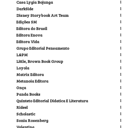
Casa Lygia Bojunga
1
DarkSide
1
Disney Storybook Art Team
1
Edições SM
1
Editora do Brasil
1
Editora Enova
1
Editora Vida
1
Grupo Editorial Pensamento
1
L&PM
1
Little, Brown Book Group
1
Loyola
1
Matrix Editora
1
Metanoia Editora
1
Onça
1
Panda Books
1
Quinteto Editorial Didatica E Literatura
1
Rideel
1
Scholastic
1
Sonia Rosenberg
1
Valentina
1