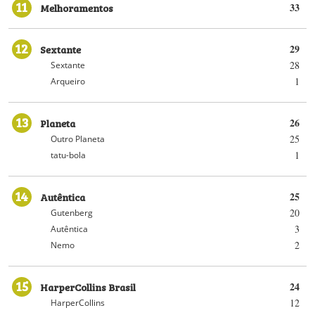
11
Melhoramentos
33
12
Sextante
29
28
Sextante
1
Arqueiro
13
Planeta
26
25
Outro Planeta
1
tatu-bola
14
Autêntica
25
20
Gutenberg
3
Autêntica
2
Nemo
15
HarperCollins Brasil
24
12
HarperCollins