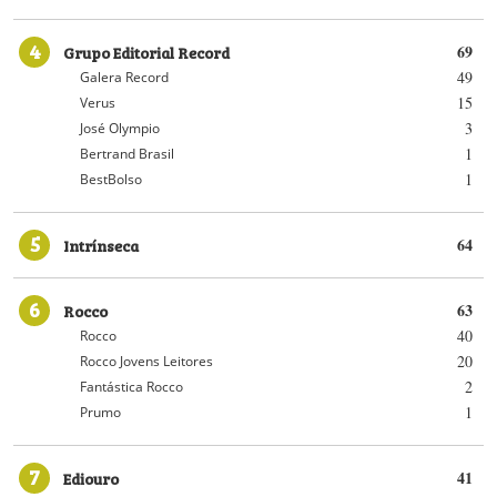
4
Grupo Editorial Record
69
49
Galera Record
15
Verus
3
José Olympio
1
Bertrand Brasil
1
BestBolso
5
Intrínseca
64
6
Rocco
63
40
Rocco
20
Rocco Jovens Leitores
2
Fantástica Rocco
1
Prumo
7
Ediouro
41