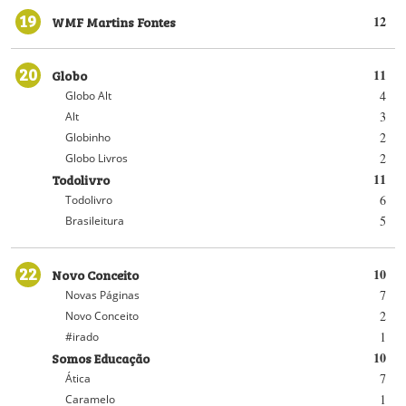
19
WMF Martins Fontes
12
20
Globo
11
4
Globo Alt
3
Alt
2
Globinho
2
Globo Livros
Todolivro
11
6
Todolivro
5
Brasileitura
22
Novo Conceito
10
7
Novas Páginas
2
Novo Conceito
1
#irado
Somos Educação
10
7
Ática
1
Caramelo