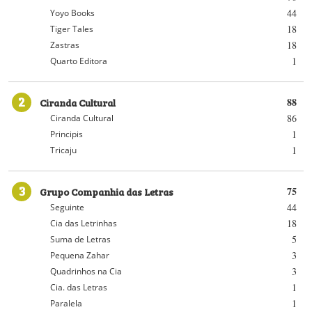
44
Yoyo Books
18
Tiger Tales
18
Zastras
1
Quarto Editora
2
Ciranda Cultural
88
86
Ciranda Cultural
1
Principis
1
Tricaju
3
Grupo Companhia das Letras
75
44
Seguinte
18
Cia das Letrinhas
5
Suma de Letras
3
Pequena Zahar
3
Quadrinhos na Cia
1
Cia. das Letras
1
Paralela