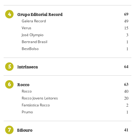
4
Grupo Editorial Record
69
49
Galera Record
15
Verus
3
José Olympio
1
Bertrand Brasil
1
BestBolso
5
Intrínseca
64
6
Rocco
63
40
Rocco
20
Rocco Jovens Leitores
2
Fantástica Rocco
1
Prumo
7
Ediouro
41