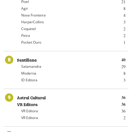
21
Pixel
8
Agir
4
Nova Fronteira
3
HarperCollins
2
Coquetel
2
Petra
1
Pocket Ouro
8
Santillana
40
29
Salamandra
8
Moderna
3
ID Editora
9
Astral Cultural
36
VR Editora
36
36
VR Editora
2
VR Editora