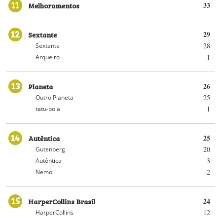
11
Melhoramentos
33
12
Sextante
29
28
Sextante
1
Arqueiro
13
Planeta
26
25
Outro Planeta
1
tatu-bola
14
Autêntica
25
20
Gutenberg
3
Autêntica
2
Nemo
15
HarperCollins Brasil
24
12
HarperCollins