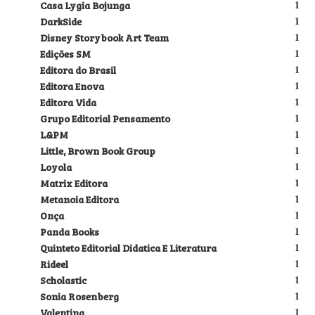
Casa Lygia Bojunga
1
DarkSide
1
Disney Storybook Art Team
1
Edições SM
1
Editora do Brasil
1
Editora Enova
1
Editora Vida
1
Grupo Editorial Pensamento
1
L&PM
1
Little, Brown Book Group
1
Loyola
1
Matrix Editora
1
Metanoia Editora
1
Onça
1
Panda Books
1
Quinteto Editorial Didatica E Literatura
1
Rideel
1
Scholastic
1
Sonia Rosenberg
1
Valentina
1