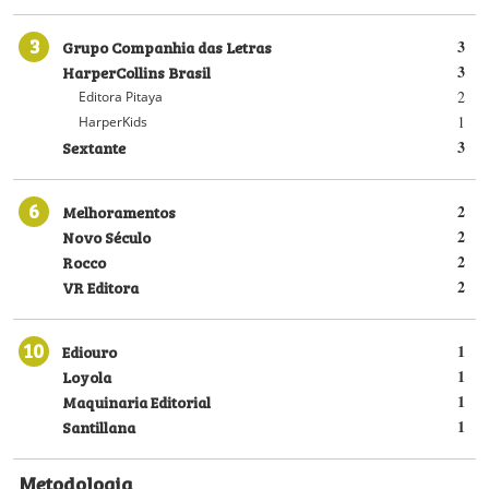
3
Grupo Companhia das Letras
3
HarperCollins Brasil
3
2
Editora Pitaya
1
HarperKids
Sextante
3
6
Melhoramentos
2
Novo Século
2
Rocco
2
VR Editora
2
10
Ediouro
1
Loyola
1
Maquinaria Editorial
1
Santillana
1
Metodologia