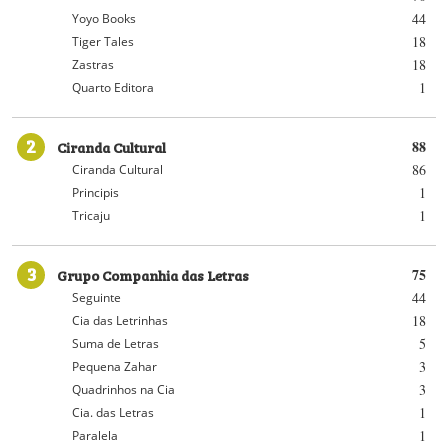
44
Yoyo Books
18
Tiger Tales
18
Zastras
1
Quarto Editora
2
Ciranda Cultural
88
86
Ciranda Cultural
1
Principis
1
Tricaju
3
Grupo Companhia das Letras
75
44
Seguinte
18
Cia das Letrinhas
5
Suma de Letras
3
Pequena Zahar
3
Quadrinhos na Cia
1
Cia. das Letras
1
Paralela