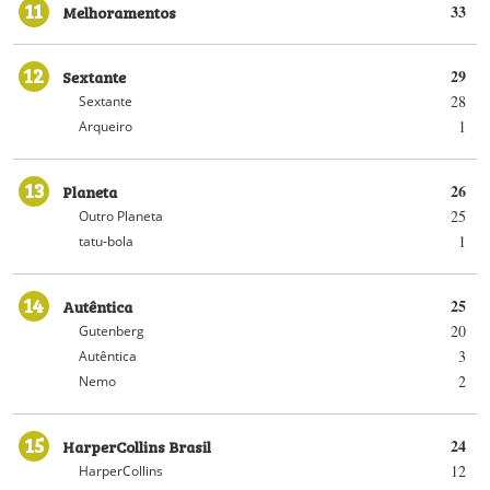
11
Melhoramentos
33
12
Sextante
29
28
Sextante
1
Arqueiro
13
Planeta
26
25
Outro Planeta
1
tatu-bola
14
Autêntica
25
20
Gutenberg
3
Autêntica
2
Nemo
15
HarperCollins Brasil
24
12
HarperCollins