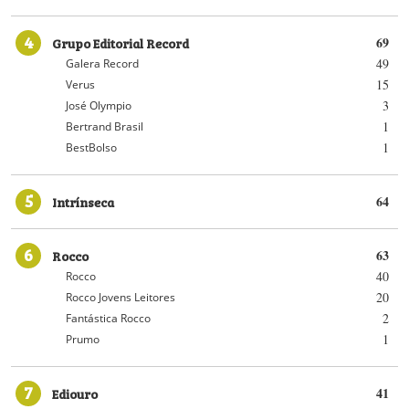
4
Grupo Editorial Record
69
49
Galera Record
15
Verus
3
José Olympio
1
Bertrand Brasil
1
BestBolso
5
Intrínseca
64
6
Rocco
63
40
Rocco
20
Rocco Jovens Leitores
2
Fantástica Rocco
1
Prumo
7
Ediouro
41