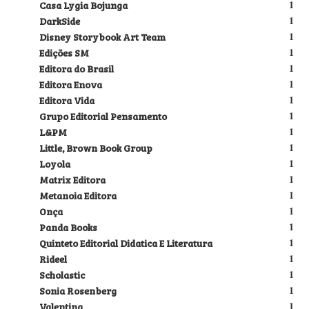
Casa Lygia Bojunga
1
DarkSide
1
Disney Storybook Art Team
1
Edições SM
1
Editora do Brasil
1
Editora Enova
1
Editora Vida
1
Grupo Editorial Pensamento
1
L&PM
1
Little, Brown Book Group
1
Loyola
1
Matrix Editora
1
Metanoia Editora
1
Onça
1
Panda Books
1
Quinteto Editorial Didatica E Literatura
1
Rideel
1
Scholastic
1
Sonia Rosenberg
1
Valentina
1