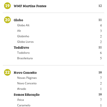
19
WMF Martins Fontes
12
20
Globo
11
4
Globo Alt
3
Alt
2
Globinho
2
Globo Livros
Todolivro
11
6
Todolivro
5
Brasileitura
22
Novo Conceito
10
7
Novas Páginas
2
Novo Conceito
1
#irado
Somos Educação
10
7
Ática
1
Caramelo