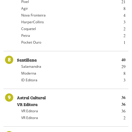
21
Pixel
8
Agir
4
Nova Fronteira
3
HarperCollins
2
Coquetel
2
Petra
1
Pocket Ouro
8
Santillana
40
29
Salamandra
8
Moderna
3
ID Editora
9
Astral Cultural
36
VR Editora
36
36
VR Editora
2
VR Editora