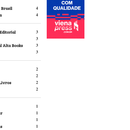
 Brasil
4
a
4
Editorial
3
3
l Alta Books
3
3
2
2
Livros
2
2
1
er
1
1
s
1