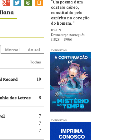
“
Um poema é um
castelo aéreo,
llana
constituído pelo
espírito no coração
do homem.
”
IBSEN
Dramaturgo norueguês
(1828 – 1906)
Mensal
Anual
PUBLICIDADE
Todas
al Record
10
hia das Letras
8
ral
7
PUBLICIDADE
7
7