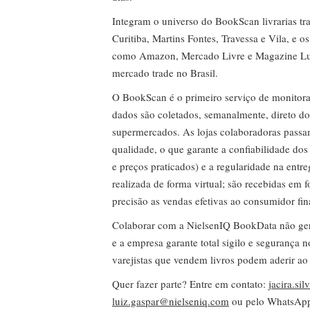
Integram o universo do BookScan livrarias tra
Curitiba, Martins Fontes, Travessa e Vila, e o
como Amazon, Mercado Livre e Magazine Lui
mercado trade no Brasil.
O BookScan é o primeiro serviço de monitor
dados são coletados, semanalmente, direto do
supermercados. As lojas colaboradoras passa
qualidade, o que garante a confiabilidade do
e preços praticados) e a regularidade na entr
realizada de forma virtual; são recebidas em
precisão as vendas efetivas ao consumidor fin
Colaborar com a NielsenIQ BookData não gera 
e a empresa garante total sigilo e segurança 
varejistas que vendem livros podem aderir ao
Quer fazer parte? Entre em contato:
jacira.si
luiz.gaspar@nielseniq.com
ou pelo WhatsA