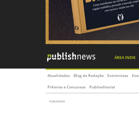
ÁREA INDIE
Atualidades
Blog da Redação
Entrevistas
Eve
Prêmios e Concursos
Publieditorial
PUBLICIDADE