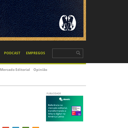
PODCAST
EMPREGOS
Mercado Editorial
Opinião
PUBLICIDADE