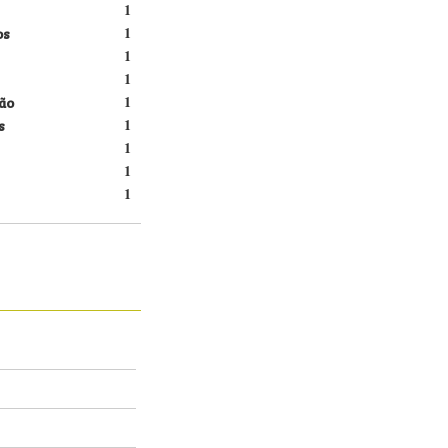
1
os
1
1
1
ão
1
s
1
1
1
1