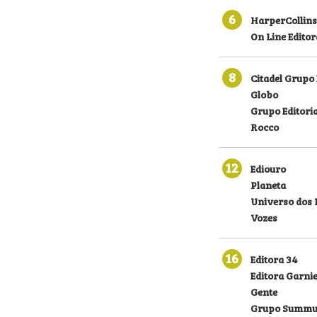
6
HarperCollins
On Line Editor
8
Citadel Grupo 
Globo
Grupo Editoria
Rocco
12
Ediouro
Planeta
Universo dos 
Vozes
16
Editora 34
Editora Garni
Gente
Grupo Summu