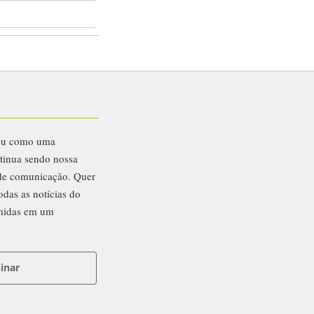
eu como uma
ntinua sendo nossa
 de comunicação. Quer
odas as notícias do
midas em um
inar