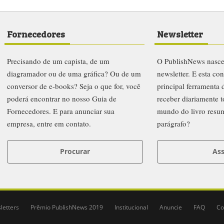
Fornecedores
Newsletter
Precisando de um capista, de um
O PublishNews nasc
diagramador ou de uma gráfica? Ou de um
newsletter. E esta co
conversor de e-books? Seja o que for, você
principal ferramenta
poderá encontrar no nosso Guia de
receber diariamente t
Fornecedores. E para anunciar sua
mundo do livro resu
empresa, entre em contato.
parágrafo?
Procurar
Ass
letters
Prêmio PublishNews 2019
Institucional
Anuncie
FAQ
Co