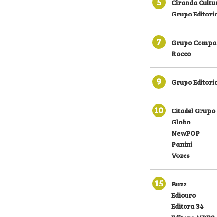
5
Ciranda Cultu
Grupo Editori
7
Grupo Compan
Rocco
9
Grupo Editoria
10
Citadel Grupo 
Globo
NewPOP
Panini
Vozes
15
Buzz
Ediouro
Editora 34
Editora MPEG