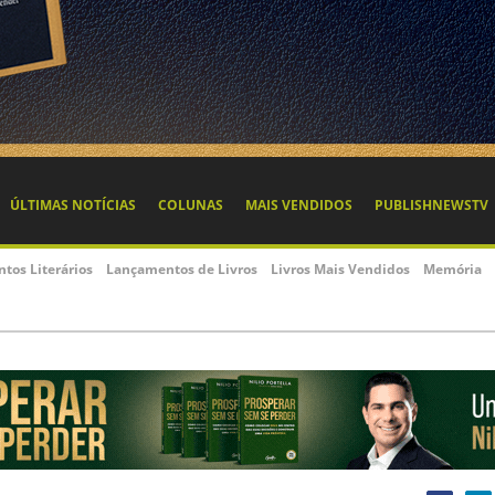
ÚLTIMAS NOTÍCIAS
COLUNAS
MAIS VENDIDOS
PUBLISHNEWSTV
ntos Literários
Lançamentos de Livros
Livros Mais Vendidos
Memória