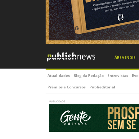
ÁREA INDIE
Atualidades
Blog da Redação
Entrevistas
Eve
Prêmios e Concursos
Publieditorial
PUBLICIDADE