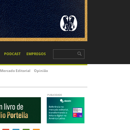
PODCAST
EMPREGOS
Mercado Editorial
Opinião
PUBLICIDADE