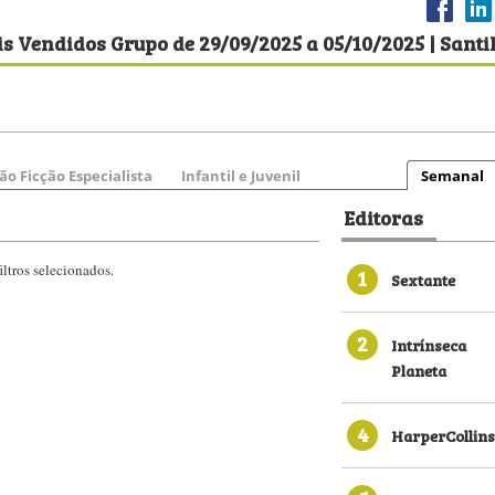
s Vendidos Grupo de 29/09/2025 a 05/10/2025 | Santi
ão Ficção Especialista
Infantil e Juvenil
Semanal
Editoras
ltros selecionados.
1
Sextante
2
Intrínseca
Planeta
4
HarperCollins