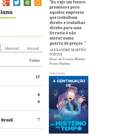
“
Eu vejo um futuro
promissor para
llana
aquelas empresas
que trabalham
direito e trabalhar
direito para uma
livraria é não
entrar numa
guerra de preços.
”
Mensal
Anual
ALEXANDRE MARTINS
FONTES
Dono da Livraria Martins
Todas
Fontes Paulista
PUBLICIDADE
15
8
8
 Brasil
7