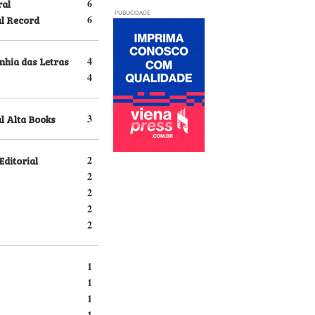
ral
6
PUBLICIDADE
al Record
6
hia das Letras
4
4
l Alta Books
3
Editorial
2
2
2
2
2
1
1
1
1