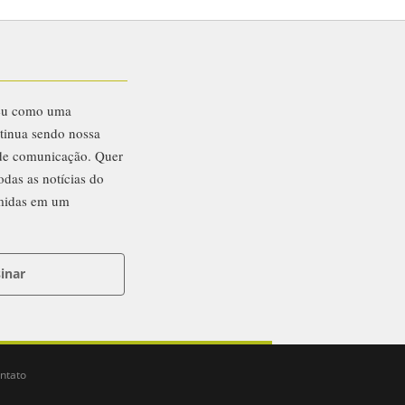
eu como uma
ntinua sendo nossa
 de comunicação. Quer
odas as notícias do
midas em um
inar
ntato