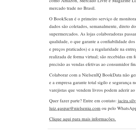
como Amazon, Mercado Livre e Magazine Lui
mercado trade no Brasil.
O BookScan é o primeiro serviço de monitor
dados são coletados, semanalmente, direto do
supermercados. As lojas colaboradoras passa
qualidade, o que garante a confiabilidade do
e preços praticados) e a regularidade na entr
realizada de forma virtual; são recebidas em
precisão as vendas efetivas ao consumidor fin
Colaborar com a NielsenIQ BookData não gera 
e a empresa garante total sigilo e segurança 
varejistas que vendem livros podem aderir ao
Quer fazer parte? Entre em contato:
jacira.si
luiz.gaspar@nielseniq.com
ou pelo WhatsA
Clique aqui para mais informações.