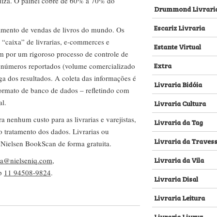
za. O painel cobre de 60% a 70% do
Drummond Livrari
Escariz Livraria
amento de vendas de livros do mundo. Os
 “caixa” de livrarias, e-commerces e
Estante Virtual
m por um rigoroso processo de controle de
Extra
s números reportados (volume comercializado
ega dos resultados. A coleta das informações é
Livraria Bidóia
 formato de banco de dados – refletindo com
al.
Livraria Cultura
nenhum custo para as livrarias e varejistas,
Livraria da Tag
no tratamento dos dados. Livrarias ou
Livraria da Traves
 Nielsen BookScan de forma gratuita.
Livraria da Vila
lva@nielseniq.com
,
pp
11 94508-9824
.
Livraria Disal
Livraria Leitura
Livraria Livruz