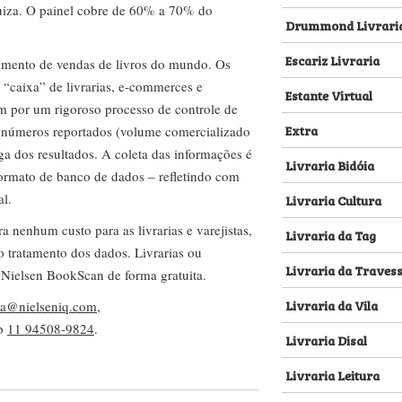
za. O painel cobre de 60% a 70% do
Drummond Livrari
Escariz Livraria
amento de vendas de livros do mundo. Os
 “caixa” de livrarias, e-commerces e
Estante Virtual
m por um rigoroso processo de controle de
Extra
s números reportados (volume comercializado
ega dos resultados. A coleta das informações é
Livraria Bidóia
 formato de banco de dados – refletindo com
al.
Livraria Cultura
nenhum custo para as livrarias e varejistas,
Livraria da Tag
no tratamento dos dados. Livrarias ou
Livraria da Traves
 Nielsen BookScan de forma gratuita.
Livraria da Vila
lva@nielseniq.com
,
pp
11 94508-9824
.
Livraria Disal
Livraria Leitura