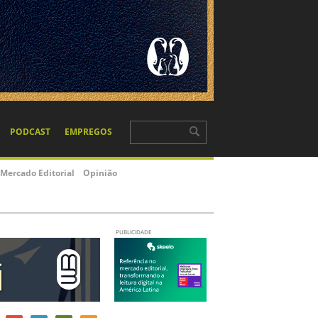
PODCAST
EMPREGOS
Mercado Editorial
Opinião
PUBLICIDADE