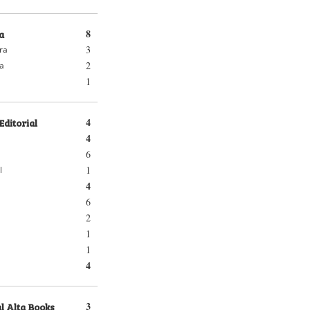
a
8
3
ra
2
ra
1
Editorial
4
4
6
1
l
4
6
2
1
1
4
l Alta Books
3