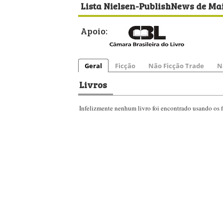
Lista Nielsen-PublishNews de Mai
Apoio:
Geral
Ficção
Não Ficção Trade
N
Livros
Infelizmente nenhum livro foi encontrado usando os fi