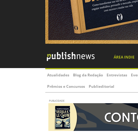
ÁREA INDIE
Atualidades
Blog da Redação
Entrevistas
Eve
Prêmios e Concursos
Publieditorial
PUBLICIDADE