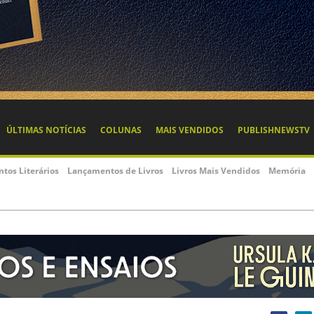
ÚLTIMAS NOTÍCIAS
COLUNAS
MAIS VENDIDOS
PUBLISHNEWSTV
ntos Literários
Lançamentos de Livros
Livros Mais Vendidos
Memória