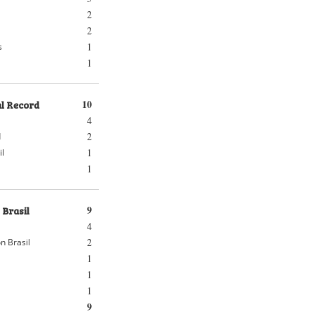
2
2
1
s
1
al Record
10
4
2
d
1
il
1
 Brasil
9
4
2
n Brasil
1
1
1
9