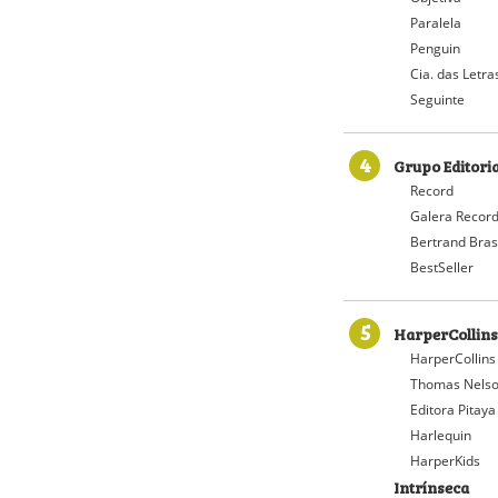
Paralela
Penguin
Cia. das Letra
Seguinte
4
Grupo Editori
Record
Galera Recor
Bertrand Bras
BestSeller
5
HarperCollins
HarperCollins
Thomas Nelso
Editora Pitaya
Harlequin
HarperKids
Intrínseca