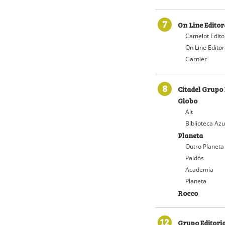
7
On Line Editor
Camelot Edito
On Line Edito
Garnier
8
Citadel Grupo 
Globo
Alt
Biblioteca Azu
Planeta
Outro Planeta
Paidós
Academia
Planeta
Rocco
12
Grupo Editoria