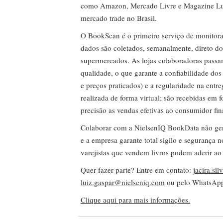
como Amazon, Mercado Livre e Magazine Lui
mercado trade no Brasil.
O BookScan é o primeiro serviço de monitor
dados são coletados, semanalmente, direto do
supermercados. As lojas colaboradoras passa
qualidade, o que garante a confiabilidade do
e preços praticados) e a regularidade na entr
realizada de forma virtual; são recebidas em
precisão as vendas efetivas ao consumidor fin
Colaborar com a NielsenIQ BookData não gera 
e a empresa garante total sigilo e segurança 
varejistas que vendem livros podem aderir ao
Quer fazer parte? Entre em contato:
jacira.si
luiz.gaspar@nielseniq.com
ou pelo WhatsA
Clique aqui para mais informações.