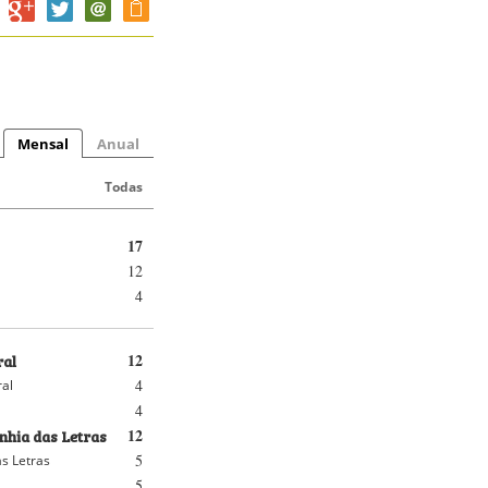
Mensal
Anual
Todas
17
12
4
ral
12
4
ral
4
hia das Letras
12
5
s Letras
5