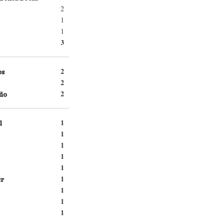
2
1
1
3
os
2
2
ão
2
l
1
1
1
1
1
er
1
1
1
1