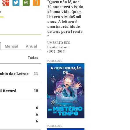
“
Quem não lê, aos
70 anos terá vivido
o
só uma vida. Quem
lê, terá vivido5 mil
anos. A leitura é
uma imortalidade
de trás para frente.
”
UMBERTO ECO
Mensal
Anual
Escritor italiano
(1932 -2016)
Todas
PUBLICIDADE
hia das Letras
11
al Record
10
6
6
6
PUBLICIDADE