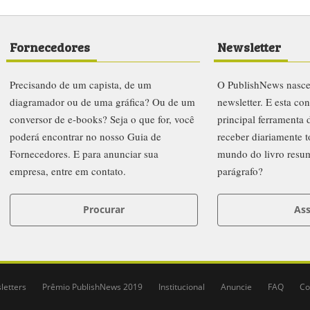
Fornecedores
Newsletter
Precisando de um capista, de um
O PublishNews nasc
diagramador ou de uma gráfica? Ou de um
newsletter. E esta co
conversor de e-books? Seja o que for, você
principal ferramenta
poderá encontrar no nosso Guia de
receber diariamente t
Fornecedores. E para anunciar sua
mundo do livro resu
empresa, entre em contato.
parágrafo?
Procurar
Ass
letters
Prêmio PublishNews 2019
Institucional
Anuncie
FAQ
Co