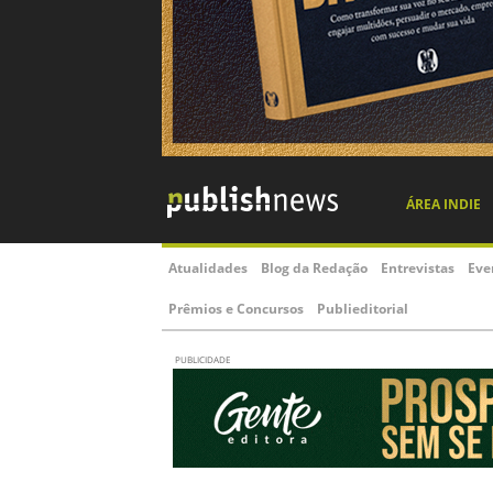
ÁREA INDIE
Atualidades
Blog da Redação
Entrevistas
Eve
Prêmios e Concursos
Publieditorial
PUBLICIDADE