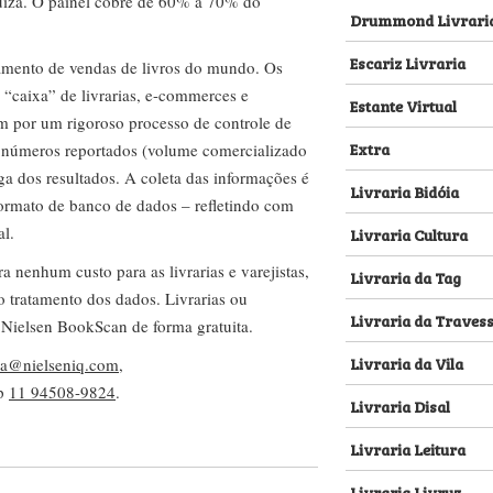
za. O painel cobre de 60% a 70% do
Drummond Livrari
Escariz Livraria
amento de vendas de livros do mundo. Os
 “caixa” de livrarias, e-commerces e
Estante Virtual
m por um rigoroso processo de controle de
Extra
s números reportados (volume comercializado
ega dos resultados. A coleta das informações é
Livraria Bidóia
 formato de banco de dados – refletindo com
al.
Livraria Cultura
nenhum custo para as livrarias e varejistas,
Livraria da Tag
no tratamento dos dados. Livrarias ou
Livraria da Traves
 Nielsen BookScan de forma gratuita.
Livraria da Vila
lva@nielseniq.com
,
pp
11 94508-9824
.
Livraria Disal
Livraria Leitura
Livraria Livruz