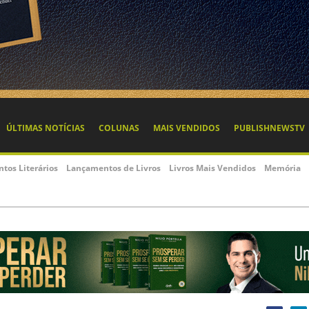
ÚLTIMAS NOTÍCIAS
COLUNAS
MAIS VENDIDOS
PUBLISHNEWSTV
ntos Literários
Lançamentos de Livros
Livros Mais Vendidos
Memória