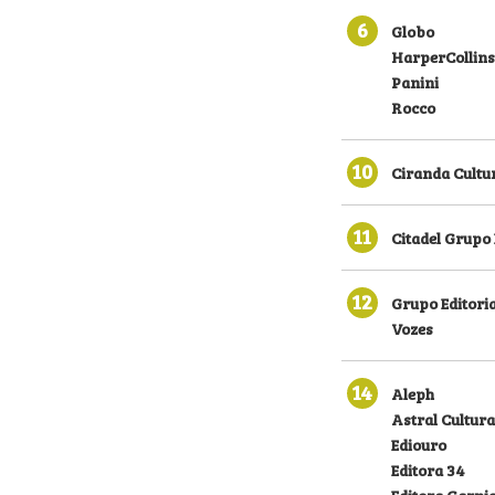
6
Globo
HarperCollins
Panini
Rocco
10
Ciranda Cultu
11
Citadel Grupo 
12
Grupo Editoria
Vozes
14
Aleph
Astral Cultura
Ediouro
Editora 34
Editora Garni