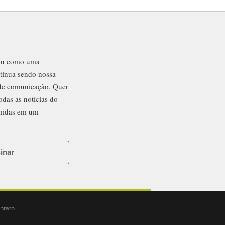
eu como uma
ntinua sendo nossa
 de comunicação. Quer
odas as notícias do
midas em um
inar
ntato