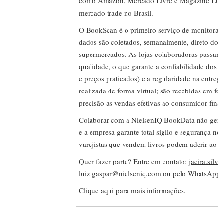
como Amazon, Mercado Livre e Magazine Lui
mercado trade no Brasil.
O BookScan é o primeiro serviço de monitor
dados são coletados, semanalmente, direto do
supermercados. As lojas colaboradoras passa
qualidade, o que garante a confiabilidade do
e preços praticados) e a regularidade na entr
realizada de forma virtual; são recebidas em
precisão as vendas efetivas ao consumidor fin
Colaborar com a NielsenIQ BookData não gera 
e a empresa garante total sigilo e segurança 
varejistas que vendem livros podem aderir ao
Quer fazer parte? Entre em contato:
jacira.si
luiz.gaspar@nielseniq.com
ou pelo WhatsA
Clique aqui para mais informações.