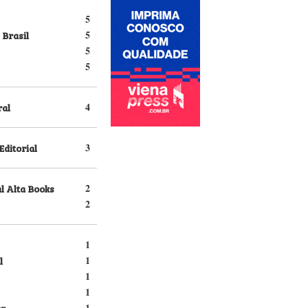
5
 Brasil
5
5
5
ral
4
Editorial
3
l Alta Books
2
2
1
l
1
1
1
er
1