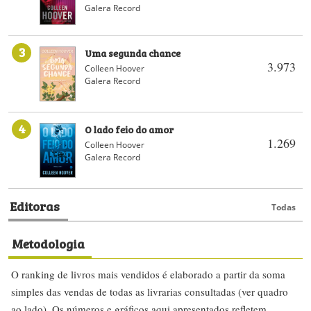
Galera Record
3
Uma segunda chance
3.973
Colleen Hoover
Galera Record
4
O lado feio do amor
1.269
Colleen Hoover
Galera Record
Editoras
Todas
Metodologia
O ranking de livros mais vendidos é elaborado a partir da soma
simples das vendas de todas as livrarias consultadas (ver quadro
ao lado). Os números e gráficos aqui apresentados refletem