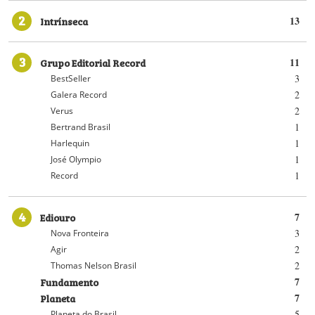
2
Intrínseca
13
3
Grupo Editorial Record
11
3
BestSeller
2
Galera Record
2
Verus
1
Bertrand Brasil
1
Harlequin
1
José Olympio
1
Record
4
Ediouro
7
3
Nova Fronteira
2
Agir
2
Thomas Nelson Brasil
Fundamento
7
Planeta
7
5
Planeta do Brasil