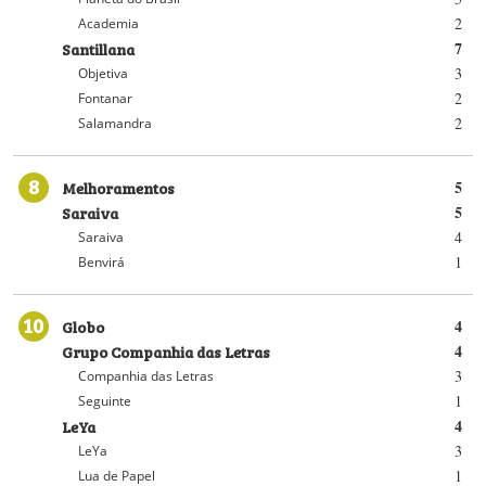
2
Academia
Santillana
7
3
Objetiva
2
Fontanar
2
Salamandra
8
Melhoramentos
5
Saraiva
5
4
Saraiva
1
Benvirá
10
Globo
4
Grupo Companhia das Letras
4
3
Companhia das Letras
1
Seguinte
LeYa
4
3
LeYa
1
Lua de Papel