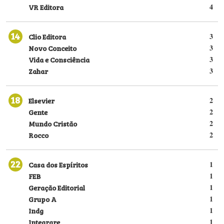
VR Editora
4
14
Clio Editora
3
Novo Conceito
3
Vida e Consciência
3
Zahar
3
18
Elsevier
2
Gente
2
Mundo Cristão
2
Rocco
2
22
Casa dos Espíritos
1
FEB
1
Geração Editorial
1
Grupo A
1
Indg
1
Integrare
1