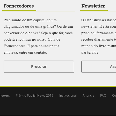
Fornecedores
Newsletter
Precisando de um capista, de um
O PublishNews nasc
diagramador ou de uma gráfica? Ou de um
newsletter. E esta co
conversor de e-books? Seja o que for, você
principal ferramenta
poderá encontrar no nosso Guia de
receber diariamente t
Fornecedores. E para anunciar sua
mundo do livro resu
empresa, entre em contato.
parágrafo?
Procurar
Ass
letters
Prêmio PublishNews 2019
Institucional
Anuncie
FAQ
Co