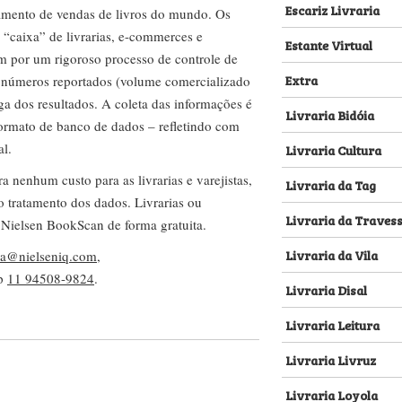
Escariz Livraria
amento de vendas de livros do mundo. Os
 “caixa” de livrarias, e-commerces e
Estante Virtual
m por um rigoroso processo de controle de
Extra
s números reportados (volume comercializado
ega dos resultados. A coleta das informações é
Livraria Bidóia
 formato de banco de dados – refletindo com
al.
Livraria Cultura
nenhum custo para as livrarias e varejistas,
Livraria da Tag
no tratamento dos dados. Livrarias ou
Livraria da Traves
 Nielsen BookScan de forma gratuita.
Livraria da Vila
lva@nielseniq.com
,
pp
11 94508-9824
.
Livraria Disal
Livraria Leitura
Livraria Livruz
Livraria Loyola