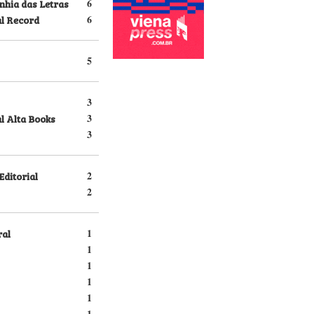
hia das Letras
6
al Record
6
5
3
l Alta Books
3
3
Editorial
2
2
ral
1
1
1
1
1
1