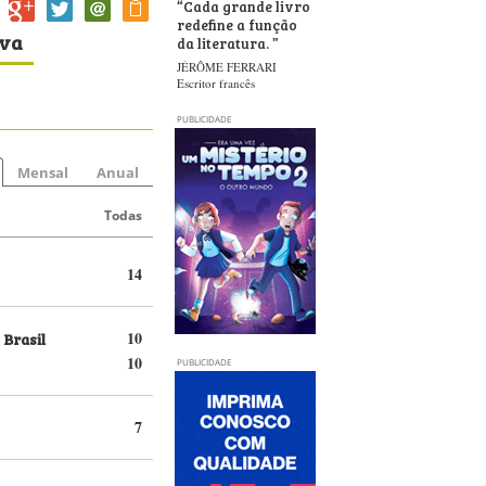
“
Cada grande livro
redefine a função
iva
da literatura.
”
JÉRÔME FERRARI
Escritor francês
PUBLICIDADE
Mensal
Anual
Todas
14
 Brasil
10
10
PUBLICIDADE
7