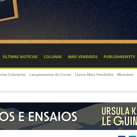
ÚLTIMAS NOTÍCIAS
COLUNAS
MAIS VENDIDOS
PUBLISHNEWSTV
ntos Literários
Lançamentos de Livros
Livros Mais Vendidos
Memória