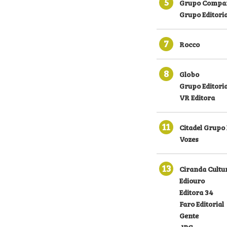
5
Grupo Compan
Grupo Editori
7
Rocco
8
Globo
Grupo Editoria
VR Editora
11
Citadel Grupo 
Vozes
13
Ciranda Cultu
Ediouro
Editora 34
Faro Editorial
Gente
JBC