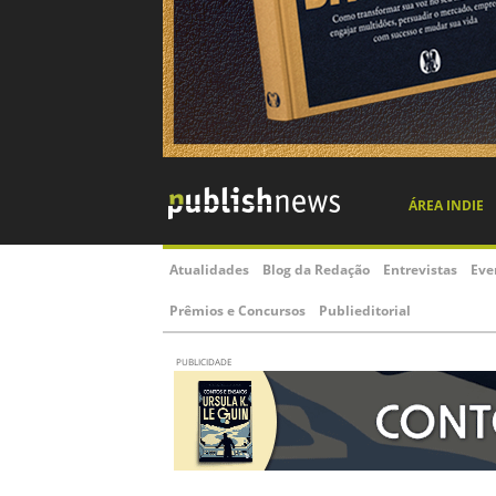
ÁREA INDIE
Atualidades
Blog da Redação
Entrevistas
Eve
Prêmios e Concursos
Publieditorial
PUBLICIDADE