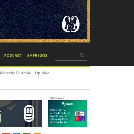
PODCAST
EMPREGOS
Mercado Editorial
Opinião
PUBLICIDADE