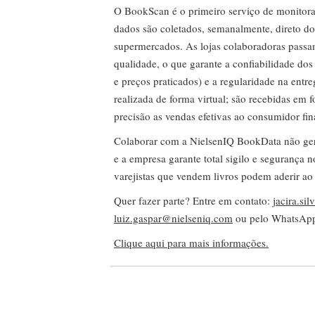
O BookScan é o primeiro serviço de monitor
dados são coletados, semanalmente, direto do
supermercados. As lojas colaboradoras passa
qualidade, o que garante a confiabilidade do
e preços praticados) e a regularidade na entr
realizada de forma virtual; são recebidas em
precisão as vendas efetivas ao consumidor fin
Colaborar com a NielsenIQ BookData não gera 
e a empresa garante total sigilo e segurança 
varejistas que vendem livros podem aderir ao
Quer fazer parte? Entre em contato:
jacira.si
luiz.gaspar@nielseniq.com
ou pelo WhatsA
Clique aqui para mais informações.