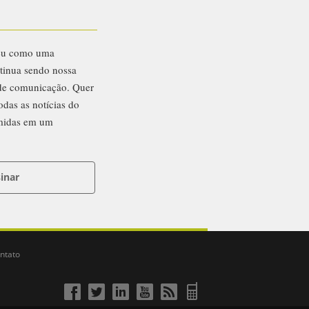
eu como uma
ntinua sendo nossa
 de comunicação. Quer
odas as notícias do
midas em um
inar
ntato