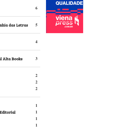
6
hia das Letras
5
4
l Alta Books
3
2
2
2
1
Editorial
1
1
1