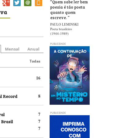
“
Quem sabe ler bem
poesia é tão poeta
iva
quanto quem
escreve.
”
PAULO LEMINSKI
Poeta brasileiro
(1944-1989)
PUBLICIDADE
Mensal
Anual
Todas
16
al Record
8
ral
7
PUBLICIDADE
 Brasil
7
7