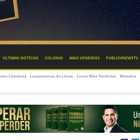
ÚLTIMAS NOTÍCIAS
COLUNAS
MAIS VENDIDOS
PUBLISHNEWSTV
ntos Literários
Lançamentos de Livros
Livros Mais Vendidos
Memória