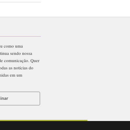
eu como uma
ntinua sendo nossa
 de comunicação. Quer
odas as notícias do
midas em um
inar