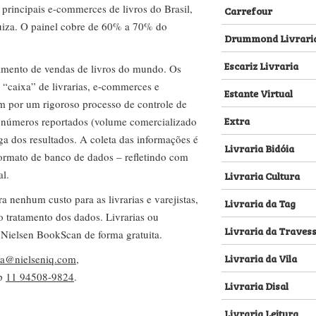
s principais e-commerces de livros do Brasil,
Carrefour
za. O painel cobre de 60% a 70% do
Drummond Livrari
Escariz Livraria
amento de vendas de livros do mundo. Os
 “caixa” de livrarias, e-commerces e
Estante Virtual
m por um rigoroso processo de controle de
Extra
s números reportados (volume comercializado
ega dos resultados. A coleta das informações é
Livraria Bidóia
 formato de banco de dados – refletindo com
al.
Livraria Cultura
nenhum custo para as livrarias e varejistas,
Livraria da Tag
no tratamento dos dados. Livrarias ou
Livraria da Traves
 Nielsen BookScan de forma gratuita.
Livraria da Vila
lva@nielseniq.com
,
pp
11 94508-9824
.
Livraria Disal
Livraria Leitura