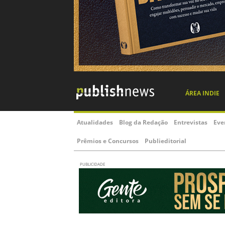
ÁREA INDIE
Atualidades
Blog da Redação
Entrevistas
Eve
Prêmios e Concursos
Publieditorial
PUBLICIDADE