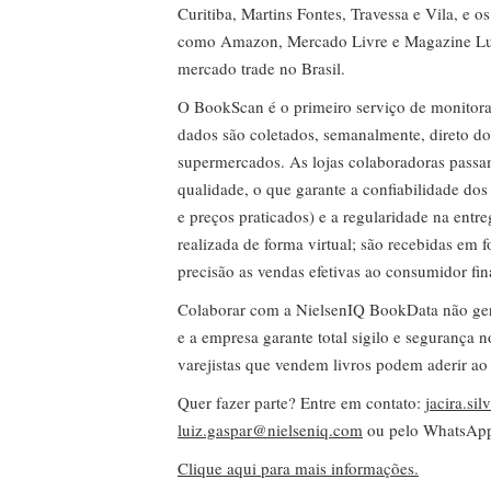
Curitiba, Martins Fontes, Travessa e Vila, e o
como Amazon, Mercado Livre e Magazine Lui
mercado trade no Brasil.
O BookScan é o primeiro serviço de monitor
dados são coletados, semanalmente, direto do
supermercados. As lojas colaboradoras passa
qualidade, o que garante a confiabilidade do
e preços praticados) e a regularidade na entr
realizada de forma virtual; são recebidas em
precisão as vendas efetivas ao consumidor fin
Colaborar com a NielsenIQ BookData não gera 
e a empresa garante total sigilo e segurança 
varejistas que vendem livros podem aderir ao
Quer fazer parte? Entre em contato:
jacira.si
luiz.gaspar@nielseniq.com
ou pelo WhatsA
Clique aqui para mais informações.