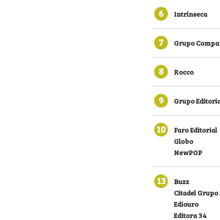
6
Intrínseca
7
Grupo Compan
8
Rocco
9
Grupo Editoria
10
Faro Editorial
Globo
NewPOP
13
Buzz
Citadel Grupo 
Ediouro
Editora 34