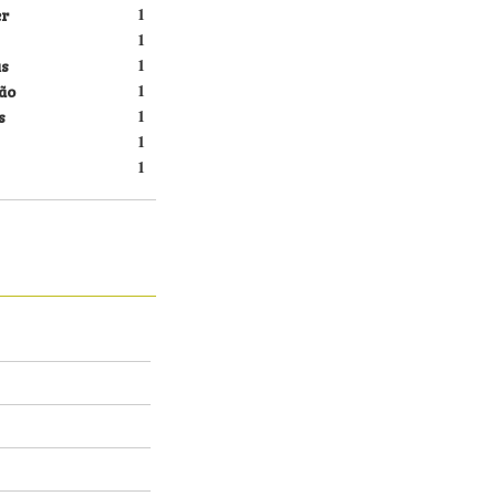
er
1
1
s
1
ão
1
s
1
1
1