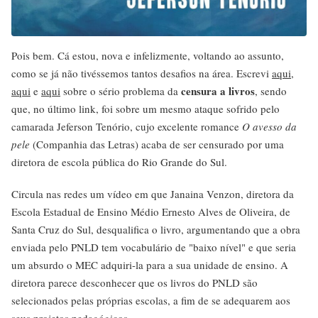
Pois bem. Cá estou, nova e infelizmente, voltando ao assunto,
como se já não tivéssemos tantos desafios na área. Escrevi
aqui
,
censura a livros
aqui
e
aqui
sobre o sério problema da
, sendo
que, no último link, foi sobre um mesmo ataque sofrido pelo
camarada Jeferson Tenório, cujo excelente romance
O avesso da
pele
(Companhia das Letras) acaba de ser censurado por uma
diretora de escola pública do Rio Grande do Sul.
Circula nas redes um vídeo em que Janaina Venzon, diretora da
Escola Estadual de Ensino Médio Ernesto Alves de Oliveira, de
Santa Cruz do Sul, desqualifica o livro, argumentando que a obra
enviada pelo PNLD tem vocabulário de "baixo nível" e que seria
um absurdo o MEC adquiri-la para a sua unidade de ensino. A
diretora parece desconhecer que os livros do PNLD são
selecionados pelas próprias escolas, a fim de se adequarem aos