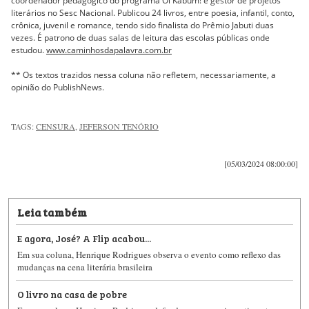
coordenador pedagógico do programa Oi Kabum! e gestor de projetos
literários no Sesc Nacional. Publicou 24 livros, entre poesia, infantil, conto,
crônica, juvenil e romance, tendo sido finalista do Prêmio Jabuti duas
vezes. É patrono de duas salas de leitura das escolas públicas onde
estudou.
www.caminhosdapalavra.com.br
** Os textos trazidos nessa coluna não refletem, necessariamente, a
opinião do PublishNews.
TAGS:
CENSURA
,
JEFERSON TENÓRIO
[05/03/2024 08:00:00]
Leia também
E agora, José? A Flip acabou...
Em sua coluna, Henrique Rodrigues observa o evento como reflexo das
mudanças na cena literária brasileira
O livro na casa de pobre