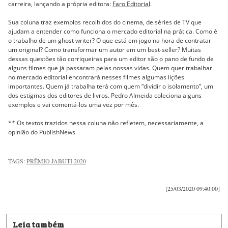
carreira, lançando a própria editora:
Faro Editorial
.
Sua coluna traz exemplos recolhidos do cinema, de séries de TV que
ajudam a entender como funciona o mercado editorial na prática. Como é
o trabalho de um ghost writer? O que está em jogo na hora de contratar
um original? Como transformar um autor em um best-seller? Muitas
dessas questões tão corriqueiras para um editor são o pano de fundo de
alguns filmes que já passaram pelas nossas vidas. Quem quer trabalhar
no mercado editorial encontrará nesses filmes algumas lições
importantes. Quem já trabalha terá com quem “dividir o isolamento”, um
dos estigmas dos editores de livros. Pedro Almeida coleciona alguns
exemplos e vai comentá-los uma vez por mês.
** Os textos trazidos nessa coluna não refletem, necessariamente, a
opinião do PublishNews
TAGS:
PRÊMIO JABUTI 2020
[25/03/2020 09:40:00]
Leia também