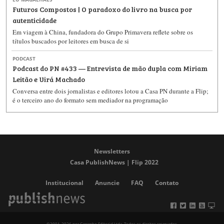
Futuros Compostos | O paradoxo do livro na busca por
autenticidade
Em viagem à China, fundadora do Grupo Primavera reflete sobre os
títulos buscados por leitores em busca de si
PODCAST
Podcast do PN #433 — Entrevista de mão dupla com Miriam
Leitão e Uirá Machado
Conversa entre dois jornalistas e editores lotou a Casa PN durante a Flip;
é o terceiro ano do formato sem mediador na programação
Newsletters
Casa PublishNews | Flip 2022
Institucional
Anuncie
FAQ
Contato
©2001-2026 por Carrenho Editorial Ltda. Todos os direitos reservados.