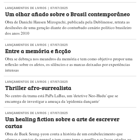
LANÇAMENTOS DE LIVROS
| 07/07/2025
Um olhar afiado sobre o Brasil contemporâneo
Obra de Danichi Hausen Mizoguchi, publicada pela Dublinense, retrata as
desilusões de uma geração diante do conturbado cenário político brasileiro
dos anos 2010
LANÇAMENTOS DE LIVROS
| 07/07/2025
Entre a memória e ficção
Obra se debruça nos meandros da memória e tem como objetivo propor uma
reflexão sobre os afetos, os silêncios e as marcas deixadas por experiências
intensas
LANÇAMENTOS DE LIVROS
| 07/07/2025
Thriller afro-surrealista
No centro da trama está PaPa LaBas, um 'detetive Neo-Hudu' que se
encarrega de investigar a ameaça da 'epidemia dançante'
LANÇAMENTOS DE LIVROS
| 07/07/2025
Um healing fiction sobre a arte de escrever
cartas
Obra de Baek Seung-yeon conta a história de um estabelecimento que
oferece o serviço de penpal e tem como tema o perdão e os laços criados ao