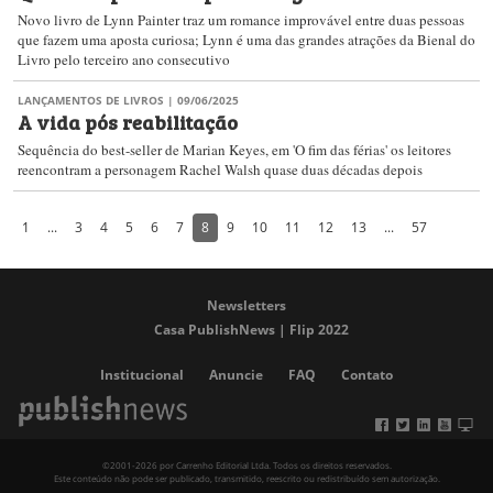
Novo livro de Lynn Painter traz um romance improvável entre duas pessoas
que fazem uma aposta curiosa; Lynn é uma das grandes atrações da Bienal do
Livro pelo terceiro ano consecutivo
LANÇAMENTOS DE LIVROS
| 09/06/2025
A vida pós reabilitação
Sequência do best-seller de Marian Keyes, em 'O fim das férias' os leitores
reencontram a personagem Rachel Walsh quase duas décadas depois
1
...
3
4
5
6
7
8
9
10
11
12
13
...
57
Newsletters
Casa PublishNews | Flip 2022
Institucional
Anuncie
FAQ
Contato
©2001-2026 por Carrenho Editorial Ltda. Todos os direitos reservados.
Este conteúdo não pode ser publicado, transmitido, reescrito ou redistribuído sem autorização.