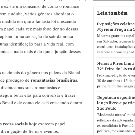
, e existe um consenso de como o romance
Leia também
ovem e adulta, vários gêneros abordam o
a medida em que a fantasia foi crescendo
Exposições celebra
m papel cada vez mais forte dentro dessas
Myriam Fraga na 10
Mostras gratuitas espa
apismo, uma sensação de sair da nossa
em Salvador, reúnem fot
uma identificação para a vida real, com
esculturas, instalações
antasia nada mais é do que a junção desses
celebrar a homenageada 
Heloisa Pires Lima
72ª Feira do Livro 
as nacionais do gênero nos palcos da Bienal
Próxima edição do event
romantasias brasileiras
s de produção de
.
30 de outubro a 15 de 
primeira mulher negra 
distintos nas suas romantasias e
seguir botar elas para conversar e trazer
Deputada argenti
lança livro e parti
o Brasil e de como ele está crescendo dentro
São Paulo
'Moderada nunca', publ
reflexões da advogada 
redes sociais
as
hoje exercem papel
ex-candidata à Presidê
divulgação de livros e eventos,
política, movimentos so