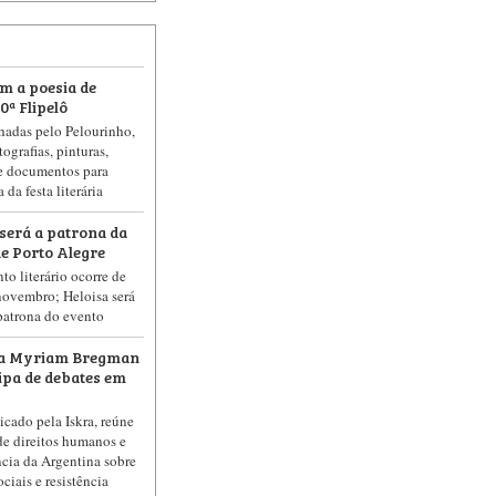
m a poesia de
ª Flipelô
lhadas pelo Pelourinho,
ografias, pinturas,
 e documentos para
da festa literária
 será a patrona da
de Porto Alegre
o literário ocorre de
novembro; Heloisa será
patrona do evento
na Myriam Bregman
cipa de debates em
icado pela Iskra, reúne
de direitos humanos e
ncia da Argentina sobre
ciais e resistência