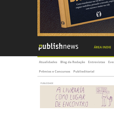
ÁREA INDIE
Atualidades
Blog da Redação
Entrevistas
Eve
Prêmios e Concursos
Publieditorial
PUBLICIDADE