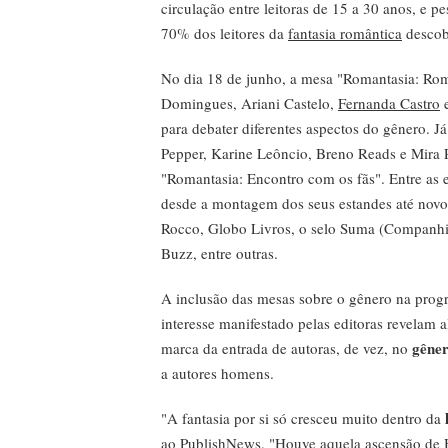
circulação entre leitoras de 15 a 30 anos, e p
70% dos leitores da
fantasia romântica
descob
No dia 18 de junho, a mesa "Romantasia: Rom
Domingues, Ariani Castelo,
Fernanda Castro
e
para debater diferentes aspectos do gênero. 
Pepper, Karine Leôncio, Breno Reads e Mira 
"Romantasia: Encontro com os fãs". Entre as 
desde a montagem dos seus estandes até novo
Rocco, Globo Livros, o selo Suma (Companhia 
Buzz, entre outras.
A inclusão das mesas sobre o gênero na progr
interesse manifestado pelas editoras revelam 
gêner
marca da entrada de autoras, de vez, no
a autores homens.
"A fantasia por si só cresceu muito dentro da
ao PublishNews. "Houve aquela ascensão de H