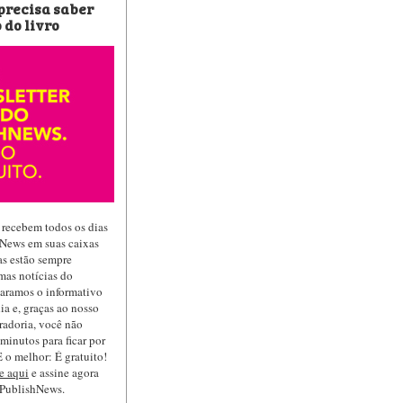
 precisa saber
 do livro
 recebem todos os dias
hNews em suas caixas
las estão sempre
mas notícias do
paramos o informativo
ia e, graças ao nosso
radoria, você não
minutos para ficar por
 o melhor: É gratuito!
e aqui
e assine agora
 PublishNews.