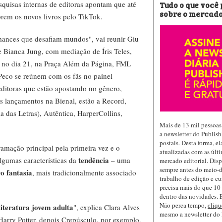
Tudo o que você
esquisas internas de editoras apontam que até
sobre o mercado
rem os novos livros pelo TikTok.
ances que desafiam mundos", vai reunir Giu
 Bianca Jung, com mediação de Íris Teles,
Já no dia 21, na Praça Além da Página, FML
Peco se reúnem com os fãs no painel
editoras que estão apostando no gênero,
s lançamentos na Bienal, estão a Record,
das Letras), Autêntica, HarperCollins,
Mais de 13 mil pessoas
a newsletter do Publis
postais. Desta forma, e
amação principal pela primeira vez e o
atualizadas com as últi
tendência
algumas características da
– uma
mercado editorial. Dis
sempre antes do meio-d
o fantasia
, mais tradicionalmente associado
trabalho de edição e cu
precisa mais do que 10 
dentro das novidades. E
Não perca tempo,
cliqu
literatura jovem adulta
", explica Clara Alves
mesmo a newsletter do
arry Potter, depois Crepúsculo, por exemplo,