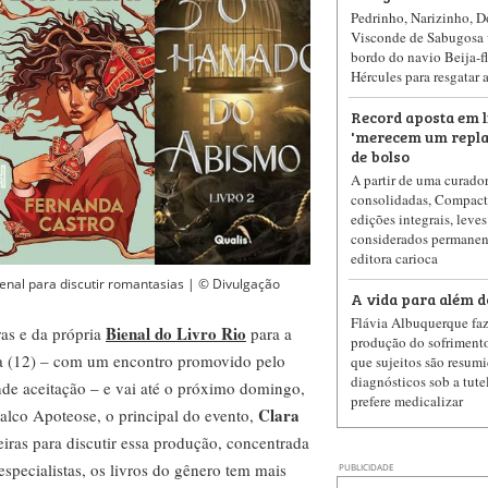
Pedrinho, Narizinho, D
Visconde de Sabugosa v
bordo do navio Beija-fl
Hércules para resgatar a
Record aposta em l
'merecem um repla
de bolso
A partir de uma curador
consolidadas, Compacto
edições integrais, leves
considerados permanen
editora carioca
enal para discutir romantasias | © Divulgação
A vida para além d
Flávia Albuquerque faz
Bienal do Livro Rio
as e da própria
para a
produção do sofriment
ra (12) – com um encontro promovido pelo
que sujeitos são resumi
diagnósticos sob a tut
nde aceitação – e vai até o próximo domingo,
prefere medicalizar
Clara
alco Apoteose, o principal do evento,
iras para discutir essa produção, concentrada
specialistas, os livros do gênero tem mais
PUBLICIDADE