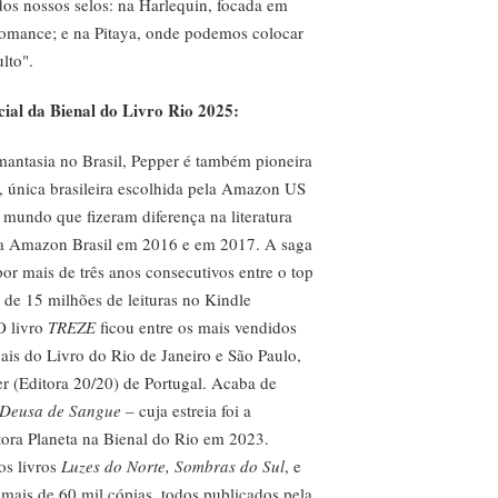
os nossos selos: na Harlequin, focada em
 romance; e na Pitaya, onde podemos colocar
lto".
ial da Bienal do Livro Rio 2025:
antasia no Brasil, Pepper é também pioneira
l, única brasileira escolhida pela Amazon US
 mundo que fizeram diferença na literatura
 na Amazon Brasil em 2016 e em 2017. A saga
or mais de três anos consecutivos entre o top
 de 15 milhões de leituras no Kindle
O livro
TREZE
ficou entre os mais vendidos
ais do Livro do Rio de Janeiro e São Paulo,
r (Editora 20/20) de Portugal. Acaba de
Deusa de Sangue –
cuja estreia foi a
tora Planeta na Bienal do Rio em 2023.
os livros
Luzes do Norte, Sombras do Sul
, e
 mais de 60 mil cópias, todos publicados pela