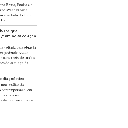
ona Benta, Emília e o
ão aventurar-se à
or e ao lado do herói
 tia
ivros que
y' em nova coleção
ia voltada para obras já
s pretende reunir
 e acessíveis, de títulos
tes do catálogo da
o diagnóstico
 uma análise da
o contemporâneo, em
dos aos seus
ela de um mercado que