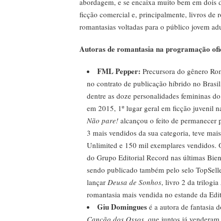
abordagem, e se encaixa muito bem em dois d
ficção comercial e, principalmente, livros de
romantasias voltadas para o público jovem adu
Autoras de romantasia na programação ofic
FML Pepper:
Precursora do gênero Rom
no contrato de publicação híbrido no Brasi
dentre as doze personalidades femininas do
em 2015, 1º lugar geral em ficção juvenil
Não pare!
alcançou o feito de permanecer p
3 mais vendidos da sua categoria, teve mais
Unlimited e 150 mil exemplares vendidos. 
do Grupo Editorial Record nas últimas Bien
sendo publicado também pelo selo TopSelle
lançar
Deusa de Sonhos
, livro 2 da trilogia
romantasia mais vendida no estande da Edi
Giu Domingues
é a autora de fantasia d
Canção dos Ossos
, que juntos já venderam