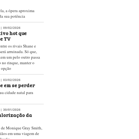
a, a ópera aproxima
da sua potência
| 09/02/2026
ivo hot que
de TV
entre os rivais Shane e
será arruinada. Só que,
tem um pelo outro passa
o no rinque, manter o
a opção
| 03/02/2026
de em se perder
ua cidade natal para
| 30/01/2026
alorização da
', de Monique Gray Smith,
iãos em uma viagem de