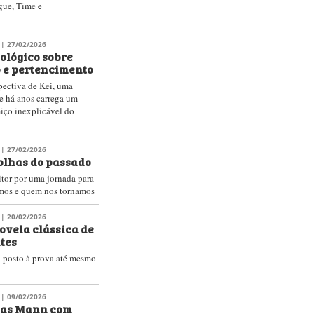
gue, Time e
| 27/02/2026
ológico sobre
 e pertencimento
pectiva de Kei, uma
e há anos carrega um
iço inexplicável do
| 27/02/2026
olhas do passado
tor por uma jornada para
mos e quem nos tornamos
| 20/02/2026
ovela clássica de
tes
 posto à prova até mesmo
| 09/02/2026
mas Mann com