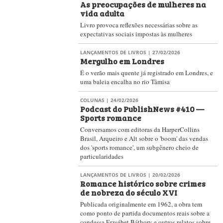
As preocupações de mulheres na
vida adulta
Livro provoca reflexões necessárias sobre as
expectativas sociais impostas às mulheres
LANÇAMENTOS DE LIVROS
| 27/02/2026
Mergulho em Londres
É o verão mais quente já registrado em Londres, e
uma baleia encalha no rio Tâmisa
COLUNAS
| 24/02/2026
Podcast do PublishNews #410 —
Sports romance
Conversamos com editoras da HarperCollins
Brasil, Arqueiro e Alt sobre o 'boom' das vendas
dos 'sports romance', um subgênero cheio de
particularidades
LANÇAMENTOS DE LIVROS
| 20/02/2026
Romance histórico sobre crimes
de nobreza do século XVI
Publicada originalmente em 1962, a obra tem
como ponto de partida documentos reais sobre a
condessa Erzsébet Báthory e outros relatos sobre