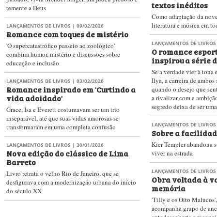
textos inéditos
temente a Deus
Como adaptação da novel
literatura e música em to
LANÇAMENTOS DE LIVROS
| 09/02/2026
Romance com toques de mistério
LANÇAMENTOS DE LIVROS
'O supercatastrófico passeio ao zoológico'
O romance esport
combina humor, mistério e discussões sobre
inspirou a série 
educação e inclusão
Se a verdade vier à tona 
Ilya, a carreira de ambos 
LANÇAMENTOS DE LIVROS
| 03/02/2026
Romance inspirado em 'Curtindo a
quando o desejo que sen
vida adoidado'
a rivalizar com a ambiçã
segredo deixa de ser um
Grace, Isa e Everett costumavam ser um trio
inseparável, até que suas vidas amorosas se
LANÇAMENTOS DE LIVROS
transformaram em uma completa confusão
Sobre a facilida
Kier Templer abandona s
LANÇAMENTOS DE LIVROS
| 30/01/2026
Nova edição do clássico de Lima
viver na estrada
Barreto
LANÇAMENTOS DE LIVROS
Livro retrata​ o velho Rio de Janeiro, que se
Obra voltada à v
desfigurava com a modernização urbana do início
memória
do século XX
'Tilly e os Oito Malucos
acompanha grupo de anc