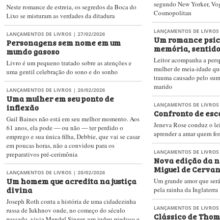
segundo New Yorker, Vo
Neste romance de estreia, os segredos da Boca do
Cosmopolitan
Lixo se misturam as verdades da ditadura
LANÇAMENTOS DE LIVROS
LANÇAMENTOS DE LIVROS
| 27/02/2026
Um romance psic
Personagens sem nome em um
memória, sentido
mundo gasoso
Leitor acompanha a pers
Livro é um pequeno tratado sobre as atenções e
mulher de meia-idade qu
uma gentil celebração do sono e do sonho
trauma causado pelo sum
marido
LANÇAMENTOS DE LIVROS
| 20/02/2026
Uma mulher em seu ponto de
inflexão
LANÇAMENTOS DE LIVROS
Confronto de esc
Gail Baines não está em seu melhor momento. Aos
Jeneva Rose conduz o lei
61 anos, ela pode ― ou não ― ter perdido o
aprender a amar quem fo
emprego e sua única filha, Debbie, que vai se casar
em poucas horas, não a convidou para os
LANÇAMENTOS DE LIVROS
preparativos pré-cerimônia
Nova edição da n
Miguel de Cervan
LANÇAMENTOS DE LIVROS
| 20/02/2026
Um homem que acredita na justiça
Um grande amor que será
divina
pela rainha da Inglaterra
Joseph Roth conta a história de uma cidadezinha
LANÇAMENTOS DE LIVROS
russa de Iukhnov onde, no começo do século
Clássico de Tho
passado, vivia Mendel Singer, um judeu piedoso e