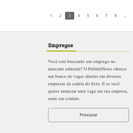
1
2
3
4
5
6
7
8
...
Empregos
Você está buscando um emprego no
mercado editorial? O PublishNews oferece
um banco de vagas abertas em diversas
empresas da cadeia do livro. E se você
quiser anunciar uma vaga em sua empresa,
entre em contato.
Procurar