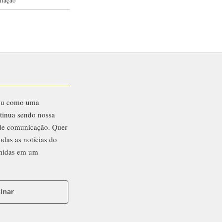
liação
eu como uma
ntinua sendo nossa
 de comunicação. Quer
odas as notícias do
midas em um
inar