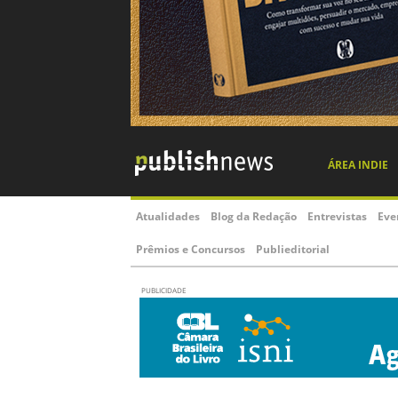
ÁREA INDIE
Atualidades
Blog da Redação
Entrevistas
Eve
Prêmios e Concursos
Publieditorial
PUBLICIDADE