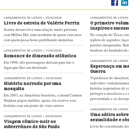
LANÇAMENTOS DE LIVROS
| 25/03/2026
LANÇAMENTOS DE LIVROS
Livro de estreia de Valérie Perrin
O primeiro volum
inspirou o sucess
Justine desenvolve uma relação muito próxima
com Hélène Hel, uma residente de quase cem anos
No coração do Texas, em
com quem passa horas partilhando memórias
repleta de segredos, laço
paixões inesperadas. Sta
herdeiro do fundador da
LANÇAMENTOS DE LIVROS
| 11/03/2026
Romance de dimensão atlântica
LANÇAMENTOS DE LIVROS
Em 1896, três personagens deixam para trás o
Esperança em me
lugar que lhes era destinado
Guerra
'O professor de Auschwitz
LANÇAMENTOS DE LIVROS
| 04/03/2026
História narrada por uma
indivíduo verdadeiramen
mosquita
história inspiradora de c
proteger a inocência e a
Em 2003, na Amazônia brasileira, a alemã Carmen
perversidade e ao desesp
Stephan pegou malária; agora, ela escreve essa
história com um ponto de vista curioso
LANÇAMENTOS DE LIVROS
Uma sátira sobre
LANÇAMENTOS DE LIVROS
| 04/03/2026
sexualidade e ob
Viagem cômico-noir ao
subterrâneo de São Paulo
Livro foi considerado do