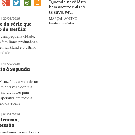
“
Quando você lê um
bom escritor, ele já
te envolveu.
”
| 20/03/2026
MARÇAL AQUINO
e da série que
Escritor brasileiro
o da Netflix
 uma pequena cidade,
s familiares profundos e
ten Kirkland é o último
 cidade
| 11/03/2026
io à Segunda
' traz à luz a vida de um
te notável e conta a
omo ele lutou para
 esperança em meio à
ero da guerra
| 04/03/2026
 trauma,
sessão
s melhores livros do ano