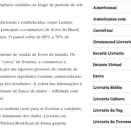
emplares vendidos ao longo do período de sete
Americanas
Americanas.com
dicionais e estabelecidas, como Leitura,
s principais e-commerces de livros do Brasil,
Carrefour
za. O painel cobre de 60% a 70% do
Drummond Livrari
Escariz Livraria
amento de vendas de livros do mundo. Os
 “caixa” de livrarias, e-commerces e
Estante Virtual
m por um rigoroso processo de controle de
Extra
s números reportados (volume comercializado
ega dos resultados. A coleta das informações é
Livraria Bidóia
 formato de banco de dados – refletindo com
al.
Livraria Cultura
nenhum custo para as livrarias e varejistas,
Livraria da Tag
no tratamento dos dados. Livrarias ou
Livraria da Traves
 Nielsen BookScan de forma gratuita.