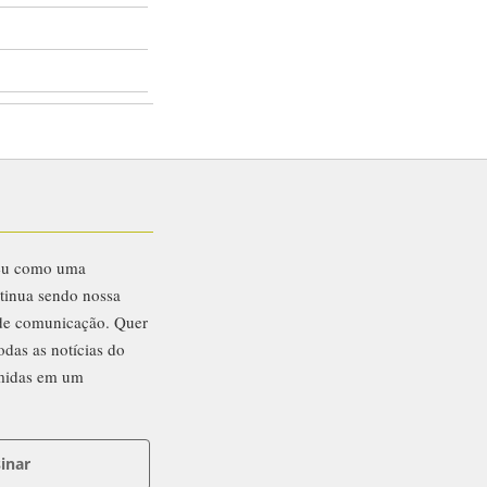
eu como uma
ntinua sendo nossa
 de comunicação. Quer
odas as notícias do
midas em um
inar