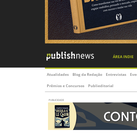
ÁREA INDIE
Atualidades
Blog da Redação
Entrevistas
Eve
Prêmios e Concursos
Publieditorial
PUBLICIDADE