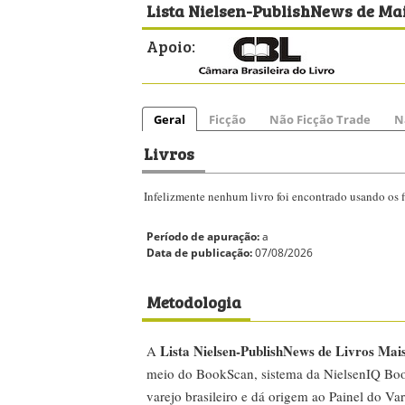
Lista Nielsen-PublishNews de Mai
Apoio:
Geral
Ficção
Não Ficção Trade
N
Livros
Infelizmente nenhum livro foi encontrado usando os fi
Período de apuração:
a
Data de publicação:
07/08/2026
Metodologia
Lista Nielsen-PublishNews de Livros Mai
A
meio do BookScan, sistema da NielsenIQ Boo
varejo brasileiro e dá origem ao Painel do Var