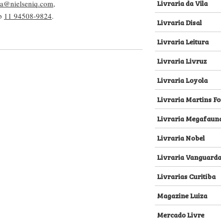
Livraria da Vila
lva@nielseniq.com
,
pp
11 94508-9824
.
Livraria Disal
Livraria Leitura
Livraria Livruz
Livraria Loyola
Livraria Martins Fo
Livraria Megafaun
Livraria Nobel
Livraria Vanguard
Livrarias Curitiba
Magazine Luiza
Mercado Livre