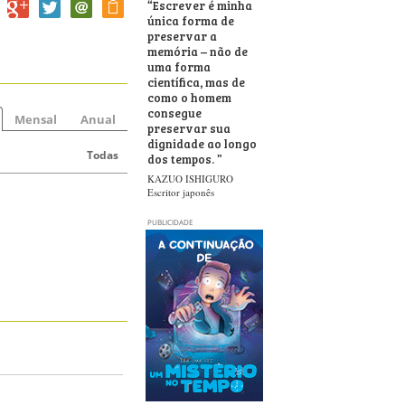
“
Escrever é minha
única forma de
preservar a
memória – não de
uma forma
científica, mas de
como o homem
consegue
Mensal
Anual
preservar sua
dignidade ao longo
Todas
dos tempos.
”
KAZUO ISHIGURO
Escritor japonês
PUBLICIDADE