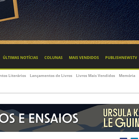
ÚLTIMAS NOTÍCIAS
COLUNAS
MAIS VENDIDOS
PUBLISHNEWSTV
ntos Literários
Lançamentos de Livros
Livros Mais Vendidos
Memória