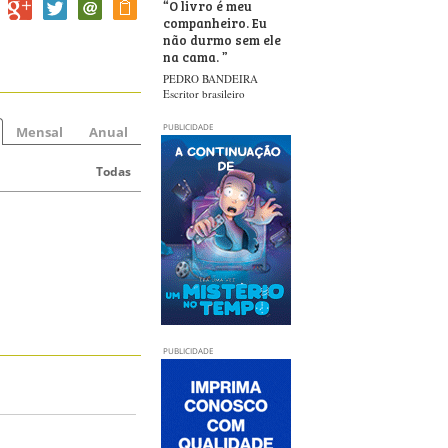
“
O livro é meu
companheiro. Eu
não durmo sem ele
na cama.
”
PEDRO BANDEIRA
Escritor brasileiro
PUBLICIDADE
Mensal
Anual
Todas
PUBLICIDADE