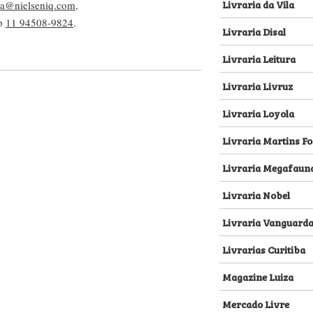
Livraria da Vila
lva@nielseniq.com
,
pp
11 94508-9824
.
Livraria Disal
Livraria Leitura
Livraria Livruz
Livraria Loyola
Livraria Martins Fo
Livraria Megafaun
Livraria Nobel
Livraria Vanguard
Livrarias Curitiba
Magazine Luiza
Mercado Livre