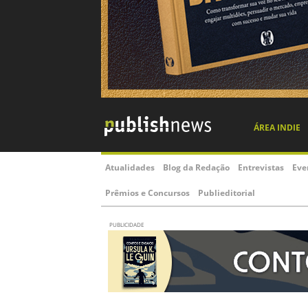
ÁREA INDIE
Atualidades
Blog da Redação
Entrevistas
Eve
Prêmios e Concursos
Publieditorial
PUBLICIDADE