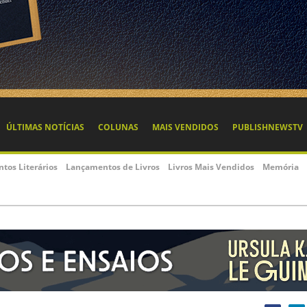
ÚLTIMAS NOTÍCIAS
COLUNAS
MAIS VENDIDOS
PUBLISHNEWSTV
ntos Literários
Lançamentos de Livros
Livros Mais Vendidos
Memória