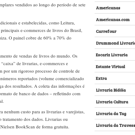
emplares vendidos ao longo do período de sete
Americanas
Americanas.com
dicionais e estabelecidas, como Leitura,
s principais e-commerces de livros do Brasil,
Carrefour
za. O painel cobre de 60% a 70% do
Drummond Livrari
Escariz Livraria
amento de vendas de livros do mundo. Os
 “caixa” de livrarias, e-commerces e
Estante Virtual
m por um rigoroso processo de controle de
Extra
s números reportados (volume comercializado
ega dos resultados. A coleta das informações é
Livraria Bidóia
 formato de banco de dados – refletindo com
al.
Livraria Cultura
nenhum custo para as livrarias e varejistas,
Livraria da Tag
no tratamento dos dados. Livrarias ou
Livraria da Traves
 Nielsen BookScan de forma gratuita.