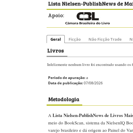
Lista Nielsen-PublishNews de Mai
Apoio:
Geral
Ficção
Não Ficção Trade
N
Livros
Infelizmente nenhum livro foi encontrado usando os fi
Período de apuração:
a
Data de publicação:
07/08/2026
Metodologia
Lista Nielsen-PublishNews de Livros Mai
A
meio do BookScan, sistema da NielsenIQ Boo
varejo brasileiro e dá origem ao Painel do Var