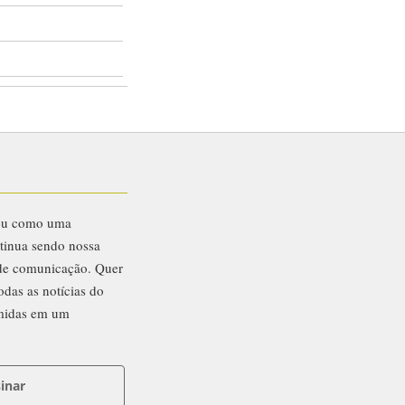
eu como uma
ntinua sendo nossa
 de comunicação. Quer
odas as notícias do
midas em um
inar