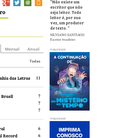
“
Não existe um
escritor que não
ro
seja leitor. Todo
leitor é, por sua
vez, um produtor
de texto.
”
SILVIANO SANTIAGO
Escritor brasileiro
Mensal
Anual
PUBLICIDADE
Todas
hia das Letras
11
 Brasil
7
7
7
PUBLICIDADE
ral
6
al Record
6