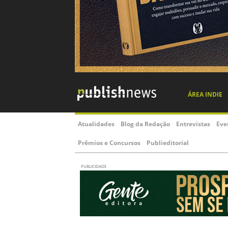
ÁREA INDIE
Atualidades
Blog da Redação
Entrevistas
Eve
Prêmios e Concursos
Publieditorial
PUBLICIDADE