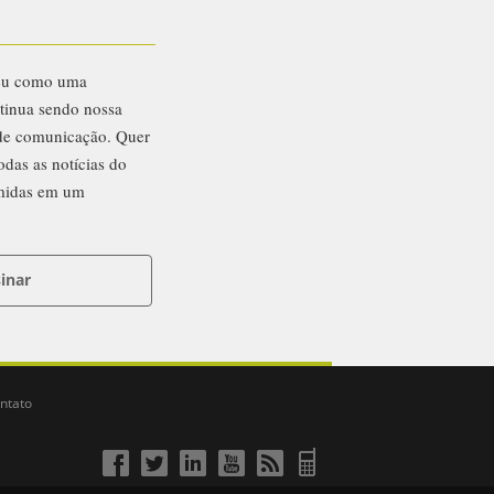
eu como uma
ntinua sendo nossa
 de comunicação. Quer
odas as notícias do
midas em um
inar
ntato