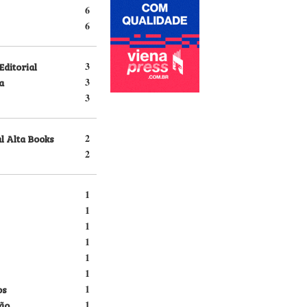
6
6
Editorial
3
a
3
3
l Alta Books
2
2
1
1
1
1
1
1
os
1
ão
1