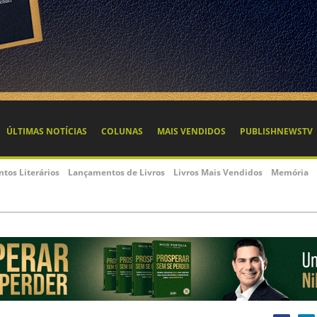
ÚLTIMAS NOTÍCIAS
COLUNAS
MAIS VENDIDOS
PUBLISHNEWSTV
ntos Literários
Lançamentos de Livros
Livros Mais Vendidos
Memória