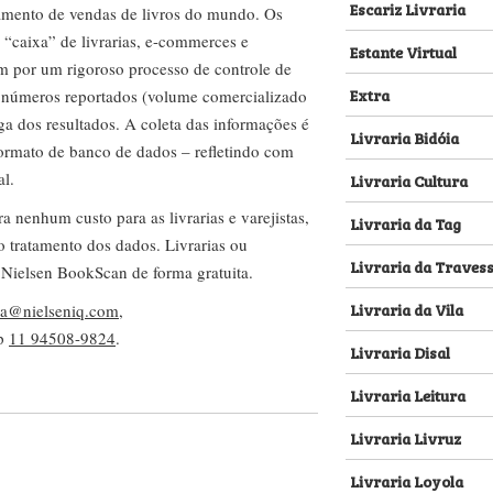
Escariz Livraria
amento de vendas de livros do mundo. Os
 “caixa” de livrarias, e-commerces e
Estante Virtual
m por um rigoroso processo de controle de
Extra
s números reportados (volume comercializado
ega dos resultados. A coleta das informações é
Livraria Bidóia
 formato de banco de dados – refletindo com
al.
Livraria Cultura
nenhum custo para as livrarias e varejistas,
Livraria da Tag
no tratamento dos dados. Livrarias ou
Livraria da Traves
 Nielsen BookScan de forma gratuita.
Livraria da Vila
lva@nielseniq.com
,
pp
11 94508-9824
.
Livraria Disal
Livraria Leitura
Livraria Livruz
Livraria Loyola