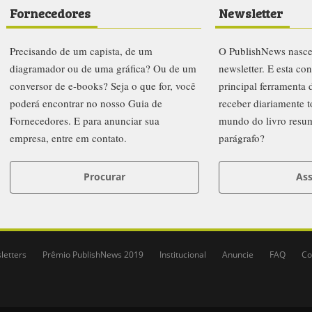
Fornecedores
Newsletter
Precisando de um capista, de um
O PublishNews nasc
diagramador ou de uma gráfica? Ou de um
newsletter. E esta co
conversor de e-books? Seja o que for, você
principal ferramenta
poderá encontrar no nosso Guia de
receber diariamente t
Fornecedores. E para anunciar sua
mundo do livro resu
empresa, entre em contato.
parágrafo?
Procurar
Ass
letters
Prêmio PublishNews 2019
Institucional
Anuncie
FAQ
Co