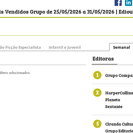
s Vendidos Grupo de 25/05/2026 a 31/05/2026 | Ediou
ão Ficção Especialista
Infantil e Juvenil
Semanal
Editoras
ltros selecionados.
1
Grupo Compan
2
HarperCollins
Planeta
Sextante
5
Ciranda Cultu
Grupo Editori