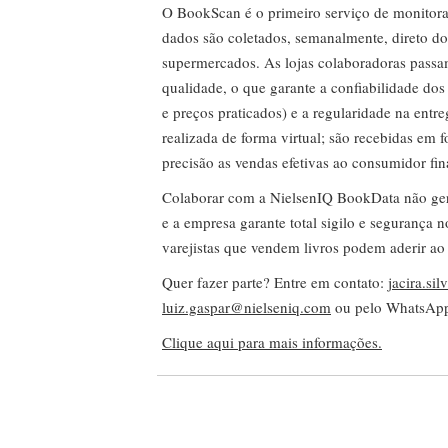
O BookScan é o primeiro serviço de monitor
dados são coletados, semanalmente, direto do
supermercados. As lojas colaboradoras passa
qualidade, o que garante a confiabilidade do
e preços praticados) e a regularidade na entr
realizada de forma virtual; são recebidas em
precisão as vendas efetivas ao consumidor fin
Colaborar com a NielsenIQ BookData não gera 
e a empresa garante total sigilo e segurança 
varejistas que vendem livros podem aderir ao
Quer fazer parte? Entre em contato:
jacira.si
luiz.gaspar@nielseniq.com
ou pelo WhatsA
Clique aqui para mais informações.