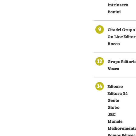
Intrínseca
Panini
9
Citadel Grupo 
On Line Editor
Rocco
12
Grupo Editoria
Vozes
14
Ediouro
Editora 34
Gente
Globo
JBC
Manole
Melhorament
Somos Educaç