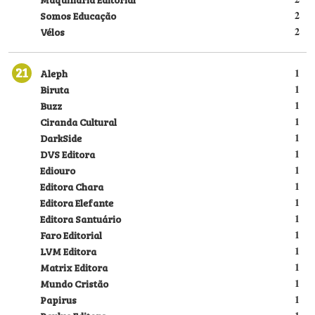
Somos Educação
2
Vélos
2
21
Aleph
1
Biruta
1
Buzz
1
Ciranda Cultural
1
DarkSide
1
DVS Editora
1
Ediouro
1
Editora Chara
1
Editora Elefante
1
Editora Santuário
1
Faro Editorial
1
LVM Editora
1
Matrix Editora
1
Mundo Cristão
1
Papirus
1