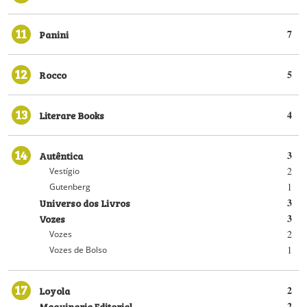
11
Panini
7
12
Rocco
5
13
Literare Books
4
14
Autêntica
3
2
Vestígio
1
Gutenberg
Universo dos Livros
3
Vozes
3
2
Vozes
1
Vozes de Bolso
17
Loyola
2
Maquinaria Editorial
2