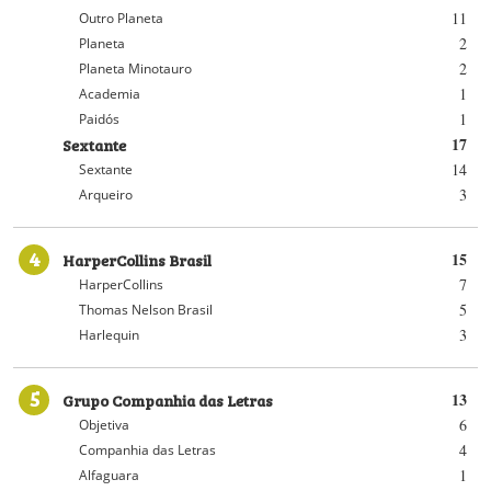
11
Outro Planeta
2
Planeta
2
Planeta Minotauro
1
Academia
1
Paidós
Sextante
17
14
Sextante
3
Arqueiro
4
HarperCollins Brasil
15
7
HarperCollins
5
Thomas Nelson Brasil
3
Harlequin
5
Grupo Companhia das Letras
13
6
Objetiva
4
Companhia das Letras
1
Alfaguara