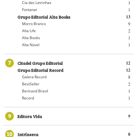
1
Cia das Letrinhas
1
Fontanar
Grupo Editorial Alta Books
13
9
Morro Branco
2
Alta Life
1
Alta Books
1
Alta Novel
7
Citadel Grupo Editorial
12
Grupo Editorial Record
12
8
Galera Record
2
BestSeller
1
Bertrand Brasil
1
Record
9
Editora Vida
9
10
Intrínseca
8