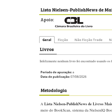
Lista Nielsen-PublishNews de Mai
Apoio:
Geral
Ficção
Não Ficção Trade
N
Livros
Infelizmente nenhum livro foi encontrado usando os fi
Período de apuração:
a
Data de publicação:
07/08/2026
Metodologia
Lista Nielsen-PublishNews de Livros Mai
A
meio do BookScan, sistema da NielsenIQ Boo