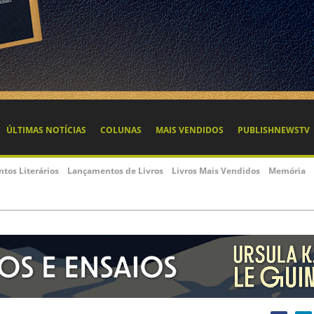
ÚLTIMAS NOTÍCIAS
COLUNAS
MAIS VENDIDOS
PUBLISHNEWSTV
ntos Literários
Lançamentos de Livros
Livros Mais Vendidos
Memória