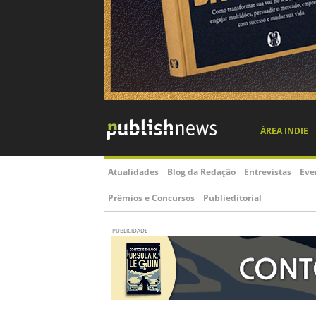
ÁREA INDIE
Atualidades
Blog da Redação
Entrevistas
Eve
Prêmios e Concursos
Publieditorial
PUBLICIDADE