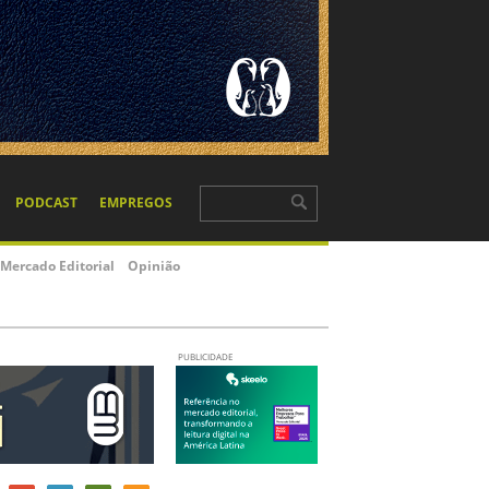
PODCAST
EMPREGOS
Mercado Editorial
Opinião
PUBLICIDADE