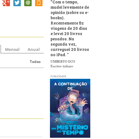
“
Com o tempo,
mudei levemente de
opinião (sobre os e-
books).
Recentemente fiz
viagens de 20 dias
e levei 20 livros
pesados. Na
segunda vez,
carreguei 20 livros
Mensal
Anual
no iPad.
”
Todas
UMBERTO ECO
Escritor italiano
PUBLICIDADE