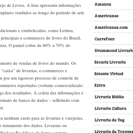
Amazon
ejo de Livros. A lista apresenta informações
emplares vendidos ao longo do período de sete
Americanas
Americanas.com
dicionais e estabelecidas, como Leitura,
s principais e-commerces de livros do Brasil,
Carrefour
za. O painel cobre de 60% a 70% do
Drummond Livrari
Escariz Livraria
amento de vendas de livros do mundo. Os
 “caixa” de livrarias, e-commerces e
Estante Virtual
m por um rigoroso processo de controle de
Extra
s números reportados (volume comercializado
ega dos resultados. A coleta das informações é
Livraria Bidóia
 formato de banco de dados – refletindo com
al.
Livraria Cultura
nenhum custo para as livrarias e varejistas,
Livraria da Tag
no tratamento dos dados. Livrarias ou
Livraria da Traves
 Nielsen BookScan de forma gratuita.