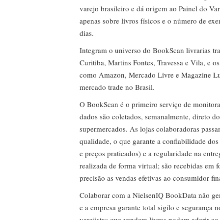
varejo brasileiro e dá origem ao Painel do Var
apenas sobre livros físicos e o número de ex
dias.
Integram o universo do BookScan livrarias tra
Curitiba, Martins Fontes, Travessa e Vila, e o
como Amazon, Mercado Livre e Magazine Lui
mercado trade no Brasil.
O BookScan é o primeiro serviço de monitor
dados são coletados, semanalmente, direto do
supermercados. As lojas colaboradoras passa
qualidade, o que garante a confiabilidade do
e preços praticados) e a regularidade na entr
realizada de forma virtual; são recebidas em
precisão as vendas efetivas ao consumidor fin
Colaborar com a NielsenIQ BookData não gera 
e a empresa garante total sigilo e segurança 
varejistas que vendem livros podem aderir ao