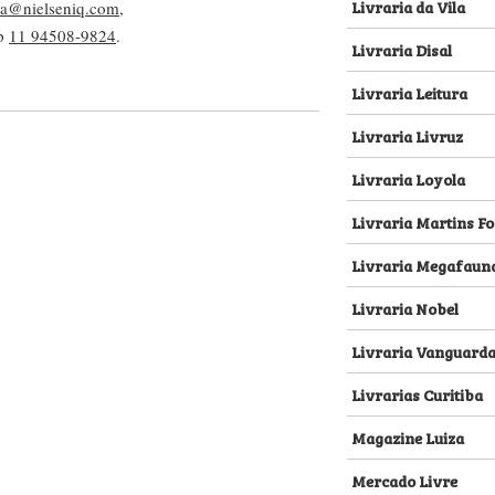
Livraria da Vila
lva@nielseniq.com
,
pp
11 94508-9824
.
Livraria Disal
Livraria Leitura
Livraria Livruz
Livraria Loyola
Livraria Martins Fo
Livraria Megafaun
Livraria Nobel
Livraria Vanguard
Livrarias Curitiba
Magazine Luiza
Mercado Livre