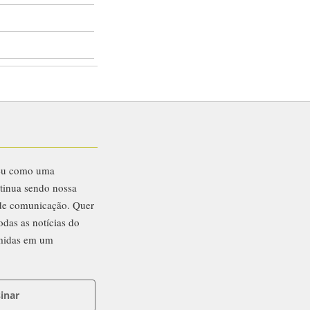
eu como uma
ntinua sendo nossa
 de comunicação. Quer
odas as notícias do
midas em um
inar