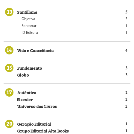
13
Santillana
5
3
Objetiva
1
Fontanar
1
ID Editora
14
Vida e Consciência
4
15
Fundamento
3
Globo
3
17
Autêntica
2
Elsevier
2
Universo dos Livros
2
20
Geração Editorial
1
Grupo Editorial Alta Books
1