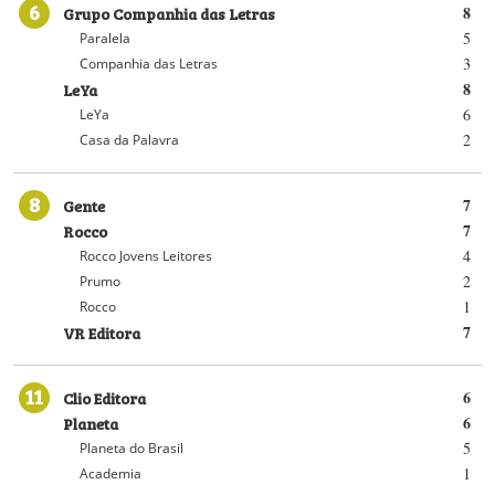
6
Grupo Companhia das Letras
8
5
Paralela
3
Companhia das Letras
LeYa
8
6
LeYa
2
Casa da Palavra
8
Gente
7
Rocco
7
4
Rocco Jovens Leitores
2
Prumo
1
Rocco
VR Editora
7
11
Clio Editora
6
Planeta
6
5
Planeta do Brasil
1
Academia