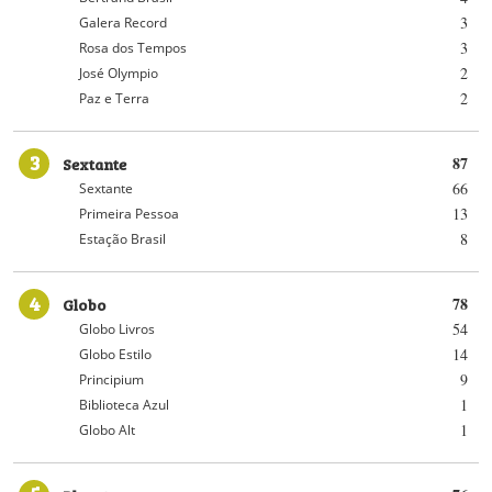
3
Galera Record
3
Rosa dos Tempos
2
José Olympio
2
Paz e Terra
3
Sextante
87
66
Sextante
13
Primeira Pessoa
8
Estação Brasil
4
Globo
78
54
Globo Livros
14
Globo Estilo
9
Principium
1
Biblioteca Azul
1
Globo Alt