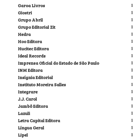
Garoa Livros
1
Giostri
1
Grupo Abril
1
Grupo Editorial Zit
1
Hedra
1
Hoo Editora
1
Hucitec Editora
1
Ideal Records
1
Imprensa Oficial do Estado de São Paulo
1
INM Editora
1
Insígnia Editorial
1
Instituto Moreira Salles
1
Integrare
1
J.J. Carol
1
Jambô Editora
1
Lazuli
1
Letra Capital Editora
1
Língua Geral
1
Lipel
1