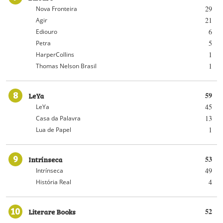
29
Nova Fronteira
21
Agir
6
Ediouro
5
Petra
1
HarperCollins
1
Thomas Nelson Brasil
8
LeYa
59
45
LeYa
13
Casa da Palavra
1
Lua de Papel
9
Intrínseca
53
49
Intrínseca
4
História Real
10
Literare Books
52