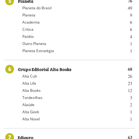
5
Planeta
76
49
Planeta do Brasil
9
Planeta
6
Academia
6
Crítica
4
Paidós
1
Outro Planeta
1
Planeta Estratégia
6
Grupo Editorial Alta Books
68
26
Alta Cult
23
Alta Life
12
Alta Books
3
Tordesilhas
2
Alaúde
1
Alta Geek
1
Alta Novel
7
Ediouro
63