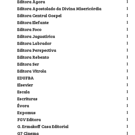
Editora Ágora
1
Editora Apostolado da Divina Misericórdia
1
Editora Central Gospel
1
Editora Elefante
1
Editora Foco
1
Editora Jaguatirica
1
Editora Labrador
1
Editora Perspectiva
1
Editora Rebento
1
Editora Ser
1
Editora Vitrola
1
EDUFBA
1
Elsevier
1
Escala
1
Escrituras
1
Évora
1
Expomus
1
FGV Editora
1
G. Ermakoff Casa Editorial
1
G7 Cinema
1