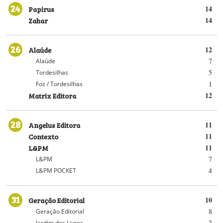
24
Papirus
14
Zahar
14
26
Alaúde
12
7
Alaúde
5
Tordesilhas
1
Foz / Tordesilhas
Matrix Editora
12
28
Angelus Editora
11
Contexto
11
L&PM
11
7
L&PM
4
L&PM POCKET
31
Geração Editorial
10
8
Geração Editorial
2
Jardim dos Livros