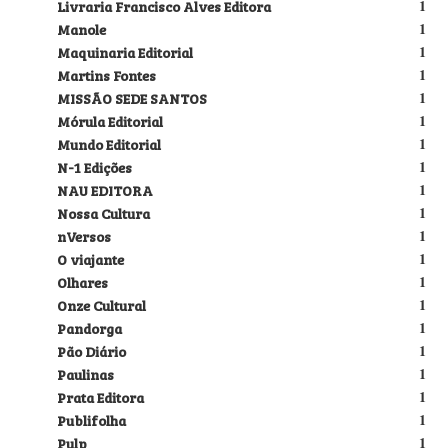
Livraria Francisco Alves Editora
1
Manole
1
Maquinaria Editorial
1
Martins Fontes
1
MISSÃO SEDE SANTOS
1
Mórula Editorial
1
Mundo Editorial
1
N-1 Edições
1
NAU EDITORA
1
Nossa Cultura
1
nVersos
1
O viajante
1
Olhares
1
Onze Cultural
1
Pandorga
1
Pão Diário
1
Paulinas
1
Prata Editora
1
Publifolha
1
Pulp
1