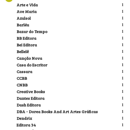
Arte e Vida
1
Ave Maria
1
Azulsol
1
Barléu
1
Bazar do Tempo
1
BB Editora
1
Bei Editora
1
Bellelê
1
Canção Nova
1
Casa do Escritor
1
Cassara
1
CCBB
1
CNBB
1
Creative Books
1
Dantes Editora
1
Dash Editora
1
DBA - Dorea Books And Art Artes Gráficas
1
Dendrix
1
Editora 34
1