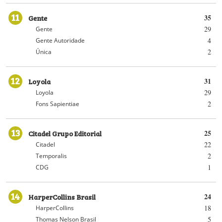
11
Gente
35
29
Gente
4
Gente Autoridade
2
Única
12
Loyola
31
29
Loyola
2
Fons Sapientiae
13
Citadel Grupo Editorial
25
22
Citadel
2
Temporalis
1
CDG
14
HarperCollins Brasil
24
18
HarperCollins
5
Thomas Nelson Brasil