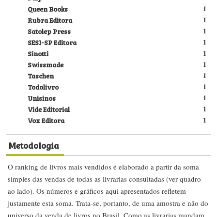
Queen Books
1
Rubra Editora
1
Satolep Press
1
SESI-SP Editora
1
Sinotti
1
Swissmade
1
Taschen
1
Todolivro
1
Unisinos
1
Vide Editorial
1
Vox Editora
1
Metodologia
O ranking de livros mais vendidos é elaborado a partir da soma
simples das vendas de todas as livrarias consultadas (ver quadro
ao lado). Os números e gráficos aqui apresentados refletem
justamente esta soma. Trata-se, portanto, de uma amostra e não do
universo da venda de livros no Brasil. Como as livrarias mandam