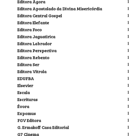
Editora Ágora
1
Editora Apostolado da Divina Misericórdia
1
Editora Central Gospel
1
Editora Elefante
1
Editora Foco
1
Editora Jaguatirica
1
Editora Labrador
1
Editora Perspectiva
1
Editora Rebento
1
Editora Ser
1
Editora Vitrola
1
EDUFBA
1
Elsevier
1
Escala
1
Escrituras
1
Évora
1
Expomus
1
FGV Editora
1
G. Ermakoff Casa Editorial
1
G7 Cinema
1