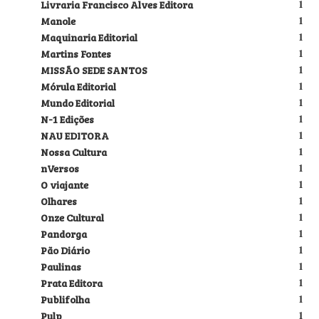
Livraria Francisco Alves Editora
1
Manole
1
Maquinaria Editorial
1
Martins Fontes
1
MISSÃO SEDE SANTOS
1
Mórula Editorial
1
Mundo Editorial
1
N-1 Edições
1
NAU EDITORA
1
Nossa Cultura
1
nVersos
1
O viajante
1
Olhares
1
Onze Cultural
1
Pandorga
1
Pão Diário
1
Paulinas
1
Prata Editora
1
Publifolha
1
Pulp
1