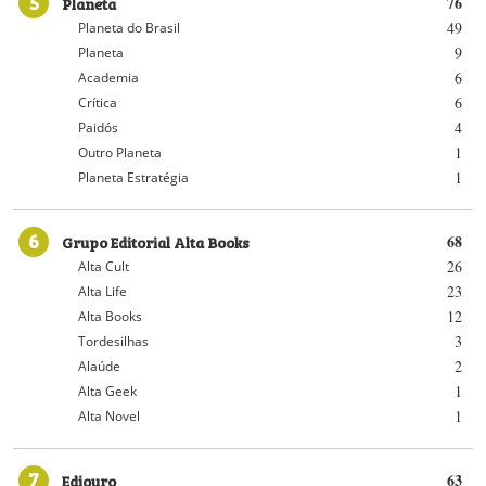
5
Planeta
76
49
Planeta do Brasil
9
Planeta
6
Academia
6
Crítica
4
Paidós
1
Outro Planeta
1
Planeta Estratégia
6
Grupo Editorial Alta Books
68
26
Alta Cult
23
Alta Life
12
Alta Books
3
Tordesilhas
2
Alaúde
1
Alta Geek
1
Alta Novel
7
Ediouro
63