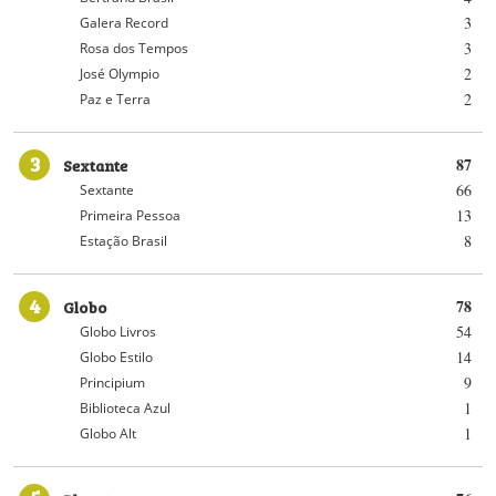
3
Galera Record
3
Rosa dos Tempos
2
José Olympio
2
Paz e Terra
3
Sextante
87
66
Sextante
13
Primeira Pessoa
8
Estação Brasil
4
Globo
78
54
Globo Livros
14
Globo Estilo
9
Principium
1
Biblioteca Azul
1
Globo Alt