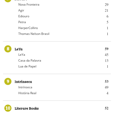
29
Nova Fronteira
21
Agir
6
Ediouro
5
Petra
1
HarperCollins
1
Thomas Nelson Brasil
8
LeYa
59
45
LeYa
13
Casa da Palavra
1
Lua de Papel
9
Intrínseca
53
49
Intrínseca
4
História Real
10
Literare Books
52