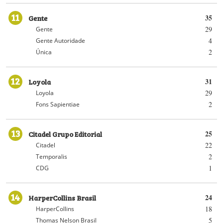
11
Gente
35
29
Gente
4
Gente Autoridade
2
Única
12
Loyola
31
29
Loyola
2
Fons Sapientiae
13
Citadel Grupo Editorial
25
22
Citadel
2
Temporalis
1
CDG
14
HarperCollins Brasil
24
18
HarperCollins
5
Thomas Nelson Brasil