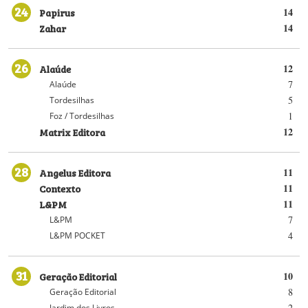
24
Papirus
14
Zahar
14
26
Alaúde
12
7
Alaúde
5
Tordesilhas
1
Foz / Tordesilhas
Matrix Editora
12
28
Angelus Editora
11
Contexto
11
L&PM
11
7
L&PM
4
L&PM POCKET
31
Geração Editorial
10
8
Geração Editorial
2
Jardim dos Livros