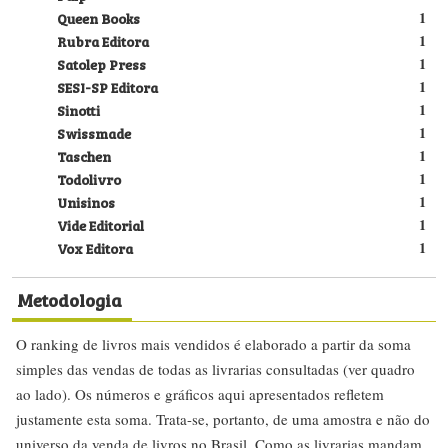
Queen Books
1
Rubra Editora
1
Satolep Press
1
SESI-SP Editora
1
Sinotti
1
Swissmade
1
Taschen
1
Todolivro
1
Unisinos
1
Vide Editorial
1
Vox Editora
1
Metodologia
O ranking de livros mais vendidos é elaborado a partir da soma
simples das vendas de todas as livrarias consultadas (ver quadro
ao lado). Os números e gráficos aqui apresentados refletem
justamente esta soma. Trata-se, portanto, de uma amostra e não do
universo da venda de livros no Brasil. Como as livrarias mandam