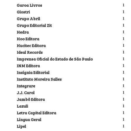
Garoa Livros
1
Giostri
1
Grupo Abril
1
Grupo Editorial Zit
1
Hedra
1
Hoo Editora
1
Hucitec Editora
1
Ideal Records
1
Imprensa Oficial do Estado de São Paulo
1
INM Editora
1
Insígnia Editorial
1
Instituto Moreira Salles
1
Integrare
1
J.J. Carol
1
Jambô Editora
1
Lazuli
1
Letra Capital Editora
1
Língua Geral
1
Lipel
1