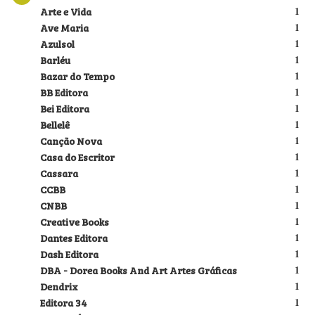
Arte e Vida
1
Ave Maria
1
Azulsol
1
Barléu
1
Bazar do Tempo
1
BB Editora
1
Bei Editora
1
Bellelê
1
Canção Nova
1
Casa do Escritor
1
Cassara
1
CCBB
1
CNBB
1
Creative Books
1
Dantes Editora
1
Dash Editora
1
DBA - Dorea Books And Art Artes Gráficas
1
Dendrix
1
Editora 34
1