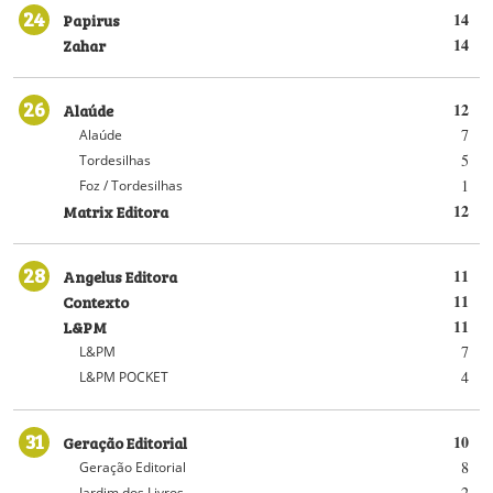
24
Papirus
14
Zahar
14
26
Alaúde
12
7
Alaúde
5
Tordesilhas
1
Foz / Tordesilhas
Matrix Editora
12
28
Angelus Editora
11
Contexto
11
L&PM
11
7
L&PM
4
L&PM POCKET
31
Geração Editorial
10
8
Geração Editorial
2
Jardim dos Livros