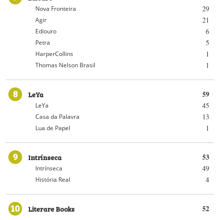
29
Nova Fronteira
21
Agir
6
Ediouro
5
Petra
1
HarperCollins
1
Thomas Nelson Brasil
8
LeYa
59
45
LeYa
13
Casa da Palavra
1
Lua de Papel
9
Intrínseca
53
49
Intrínseca
4
História Real
10
Literare Books
52