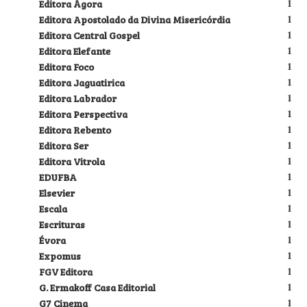
Editora Ágora
1
Editora Apostolado da Divina Misericórdia
1
Editora Central Gospel
1
Editora Elefante
1
Editora Foco
1
Editora Jaguatirica
1
Editora Labrador
1
Editora Perspectiva
1
Editora Rebento
1
Editora Ser
1
Editora Vitrola
1
EDUFBA
1
Elsevier
1
Escala
1
Escrituras
1
Évora
1
Expomus
1
FGV Editora
1
G. Ermakoff Casa Editorial
1
G7 Cinema
1