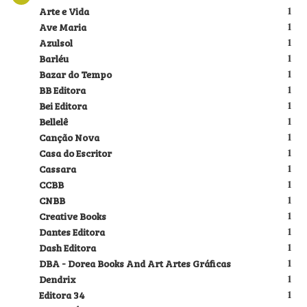
Arte e Vida
1
Ave Maria
1
Azulsol
1
Barléu
1
Bazar do Tempo
1
BB Editora
1
Bei Editora
1
Bellelê
1
Canção Nova
1
Casa do Escritor
1
Cassara
1
CCBB
1
CNBB
1
Creative Books
1
Dantes Editora
1
Dash Editora
1
DBA - Dorea Books And Art Artes Gráficas
1
Dendrix
1
Editora 34
1