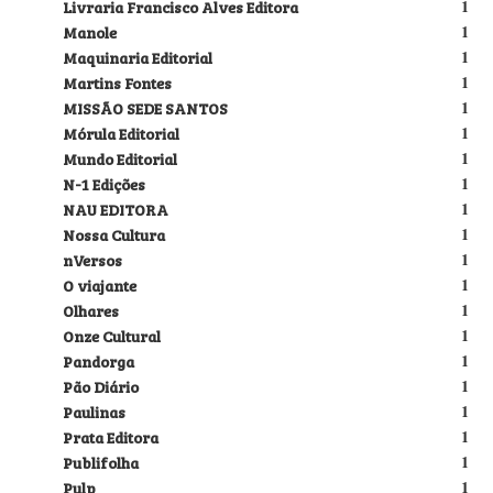
Livraria Francisco Alves Editora
1
Manole
1
Maquinaria Editorial
1
Martins Fontes
1
MISSÃO SEDE SANTOS
1
Mórula Editorial
1
Mundo Editorial
1
N-1 Edições
1
NAU EDITORA
1
Nossa Cultura
1
nVersos
1
O viajante
1
Olhares
1
Onze Cultural
1
Pandorga
1
Pão Diário
1
Paulinas
1
Prata Editora
1
Publifolha
1
Pulp
1