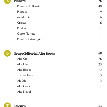
5
Planeta
76
49
Planeta do Brasil
9
Planeta
6
Academia
6
Crítica
4
Paidós
1
Outro Planeta
1
Planeta Estratégia
6
Grupo Editorial Alta Books
68
26
Alta Cult
23
Alta Life
12
Alta Books
3
Tordesilhas
2
Alaúde
1
Alta Geek
1
Alta Novel
7
Ediouro
63