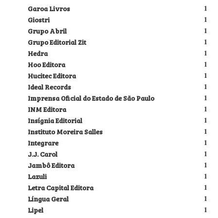
Garoa Livros
1
Giostri
1
Grupo Abril
1
Grupo Editorial Zit
1
Hedra
1
Hoo Editora
1
Hucitec Editora
1
Ideal Records
1
Imprensa Oficial do Estado de São Paulo
1
INM Editora
1
Insígnia Editorial
1
Instituto Moreira Salles
1
Integrare
1
J.J. Carol
1
Jambô Editora
1
Lazuli
1
Letra Capital Editora
1
Língua Geral
1
Lipel
1