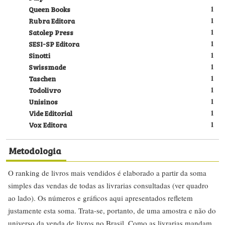
Queen Books
1
Rubra Editora
1
Satolep Press
1
SESI-SP Editora
1
Sinotti
1
Swissmade
1
Taschen
1
Todolivro
1
Unisinos
1
Vide Editorial
1
Vox Editora
1
Metodologia
O ranking de livros mais vendidos é elaborado a partir da soma
simples das vendas de todas as livrarias consultadas (ver quadro
ao lado). Os números e gráficos aqui apresentados refletem
justamente esta soma. Trata-se, portanto, de uma amostra e não do
universo da venda de livros no Brasil. Como as livrarias mandam