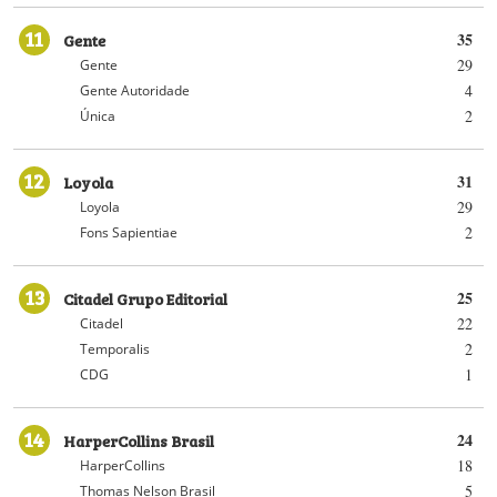
11
Gente
35
29
Gente
4
Gente Autoridade
2
Única
12
Loyola
31
29
Loyola
2
Fons Sapientiae
13
Citadel Grupo Editorial
25
22
Citadel
2
Temporalis
1
CDG
14
HarperCollins Brasil
24
18
HarperCollins
5
Thomas Nelson Brasil