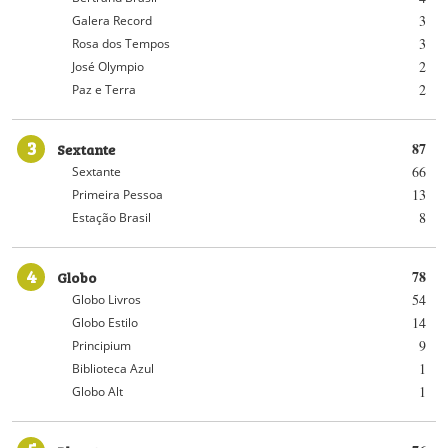
3
Galera Record
3
Rosa dos Tempos
2
José Olympio
2
Paz e Terra
3
Sextante
87
66
Sextante
13
Primeira Pessoa
8
Estação Brasil
4
Globo
78
54
Globo Livros
14
Globo Estilo
9
Principium
1
Biblioteca Azul
1
Globo Alt