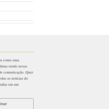
eu como uma
ntinua sendo nossa
 de comunicação. Quer
odas as notícias do
midas em um
inar