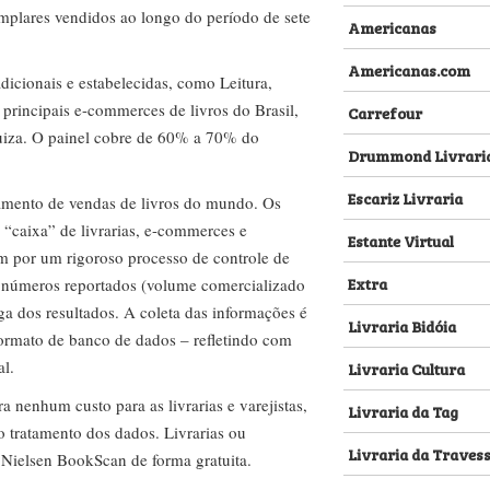
emplares vendidos ao longo do período de sete
Americanas
Americanas.com
dicionais e estabelecidas, como Leitura,
s principais e-commerces de livros do Brasil,
Carrefour
za. O painel cobre de 60% a 70% do
Drummond Livrari
Escariz Livraria
amento de vendas de livros do mundo. Os
 “caixa” de livrarias, e-commerces e
Estante Virtual
m por um rigoroso processo de controle de
Extra
s números reportados (volume comercializado
ega dos resultados. A coleta das informações é
Livraria Bidóia
 formato de banco de dados – refletindo com
al.
Livraria Cultura
nenhum custo para as livrarias e varejistas,
Livraria da Tag
no tratamento dos dados. Livrarias ou
Livraria da Traves
 Nielsen BookScan de forma gratuita.