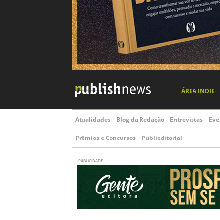
ÁREA INDIE
Atualidades
Blog da Redação
Entrevistas
Eve
Prêmios e Concursos
Publieditorial
PUBLICIDADE