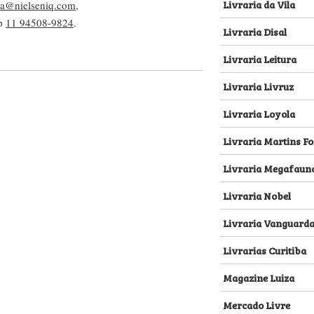
Livraria da Vila
lva@nielseniq.com
,
pp
11 94508-9824
.
Livraria Disal
Livraria Leitura
Livraria Livruz
Livraria Loyola
Livraria Martins Fo
Livraria Megafaun
Livraria Nobel
Livraria Vanguard
Livrarias Curitiba
Magazine Luiza
Mercado Livre