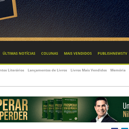
ÚLTIMAS NOTÍCIAS
COLUNAS
MAIS VENDIDOS
PUBLISHNEWSTV
ntos Literários
Lançamentos de Livros
Livros Mais Vendidos
Memória