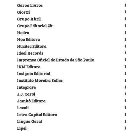
Garoa Livros
1
Giostri
1
Grupo Abril
1
Grupo Editorial Zit
1
Hedra
1
Hoo Editora
1
Hucitec Editora
1
Ideal Records
1
Imprensa Oficial do Estado de São Paulo
1
INM Editora
1
Insígnia Editorial
1
Instituto Moreira Salles
1
Integrare
1
J.J. Carol
1
Jambô Editora
1
Lazuli
1
Letra Capital Editora
1
Língua Geral
1
Lipel
1