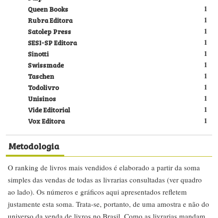
Queen Books
1
Rubra Editora
1
Satolep Press
1
SESI-SP Editora
1
Sinotti
1
Swissmade
1
Taschen
1
Todolivro
1
Unisinos
1
Vide Editorial
1
Vox Editora
1
Metodologia
O ranking de livros mais vendidos é elaborado a partir da soma
simples das vendas de todas as livrarias consultadas (ver quadro
ao lado). Os números e gráficos aqui apresentados refletem
justamente esta soma. Trata-se, portanto, de uma amostra e não do
universo da venda de livros no Brasil. Como as livrarias mandam