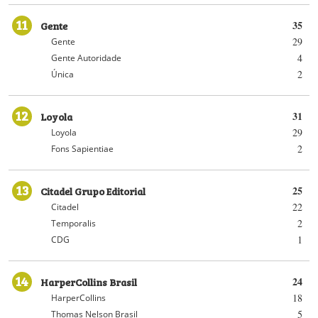
11
Gente
35
29
Gente
4
Gente Autoridade
2
Única
12
Loyola
31
29
Loyola
2
Fons Sapientiae
13
Citadel Grupo Editorial
25
22
Citadel
2
Temporalis
1
CDG
14
HarperCollins Brasil
24
18
HarperCollins
5
Thomas Nelson Brasil