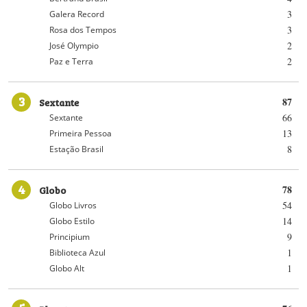
3
Galera Record
3
Rosa dos Tempos
2
José Olympio
2
Paz e Terra
3
Sextante
87
66
Sextante
13
Primeira Pessoa
8
Estação Brasil
4
Globo
78
54
Globo Livros
14
Globo Estilo
9
Principium
1
Biblioteca Azul
1
Globo Alt