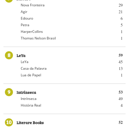
29
Nova Fronteira
21
Agir
6
Ediouro
5
Petra
1
HarperCollins
1
Thomas Nelson Brasil
8
LeYa
59
45
LeYa
13
Casa da Palavra
1
Lua de Papel
9
Intrínseca
53
49
Intrínseca
4
História Real
10
Literare Books
52