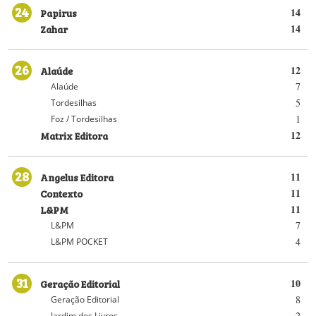
24
Papirus
14
Zahar
14
26
Alaúde
12
7
Alaúde
5
Tordesilhas
1
Foz / Tordesilhas
Matrix Editora
12
28
Angelus Editora
11
Contexto
11
L&PM
11
7
L&PM
4
L&PM POCKET
31
Geração Editorial
10
8
Geração Editorial
2
Jardim dos Livros