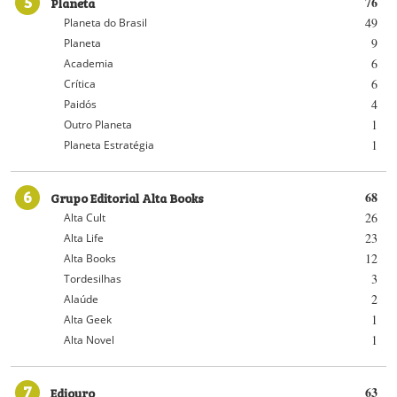
5
Planeta
76
49
Planeta do Brasil
9
Planeta
6
Academia
6
Crítica
4
Paidós
1
Outro Planeta
1
Planeta Estratégia
6
Grupo Editorial Alta Books
68
26
Alta Cult
23
Alta Life
12
Alta Books
3
Tordesilhas
2
Alaúde
1
Alta Geek
1
Alta Novel
7
Ediouro
63