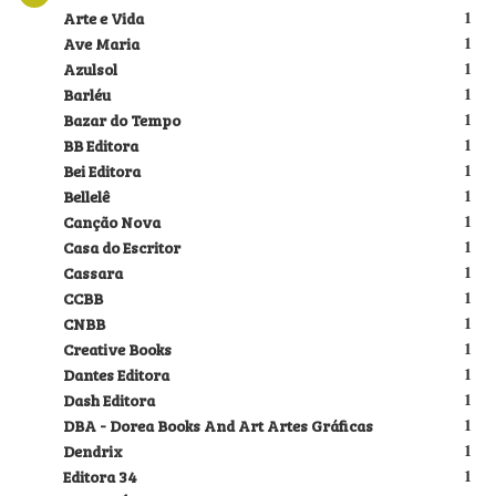
Arte e Vida
1
Ave Maria
1
Azulsol
1
Barléu
1
Bazar do Tempo
1
BB Editora
1
Bei Editora
1
Bellelê
1
Canção Nova
1
Casa do Escritor
1
Cassara
1
CCBB
1
CNBB
1
Creative Books
1
Dantes Editora
1
Dash Editora
1
DBA - Dorea Books And Art Artes Gráficas
1
Dendrix
1
Editora 34
1