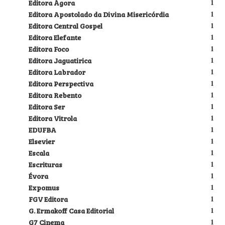
Editora Ágora
1
Editora Apostolado da Divina Misericórdia
1
Editora Central Gospel
1
Editora Elefante
1
Editora Foco
1
Editora Jaguatirica
1
Editora Labrador
1
Editora Perspectiva
1
Editora Rebento
1
Editora Ser
1
Editora Vitrola
1
EDUFBA
1
Elsevier
1
Escala
1
Escrituras
1
Évora
1
Expomus
1
FGV Editora
1
G. Ermakoff Casa Editorial
1
G7 Cinema
1