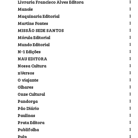
Livraria Francisco Alves Editora
1
Manole
1
Maquinaria Editorial
1
Martins Fontes
1
MISSÃO SEDE SANTOS
1
Mórula Editorial
1
Mundo Editorial
1
N-1 Edições
1
NAU EDITORA
1
Nossa Cultura
1
nVersos
1
O viajante
1
Olhares
1
Onze Cultural
1
Pandorga
1
Pão Diário
1
Paulinas
1
Prata Editora
1
Publifolha
1
Pulp
1