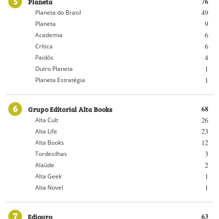
5
Planeta
76
49
Planeta do Brasil
9
Planeta
6
Academia
6
Crítica
4
Paidós
1
Outro Planeta
1
Planeta Estratégia
6
Grupo Editorial Alta Books
68
26
Alta Cult
23
Alta Life
12
Alta Books
3
Tordesilhas
2
Alaúde
1
Alta Geek
1
Alta Novel
7
Ediouro
63