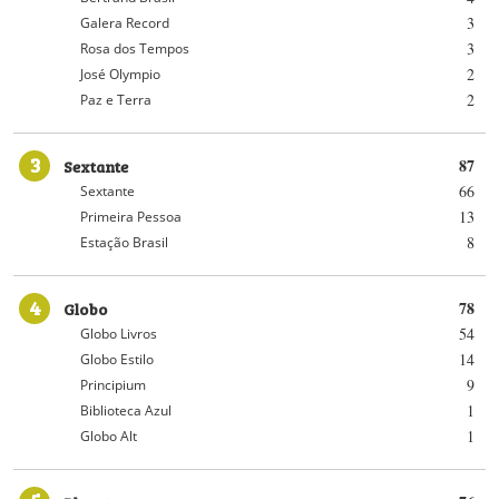
3
Galera Record
3
Rosa dos Tempos
2
José Olympio
2
Paz e Terra
3
Sextante
87
66
Sextante
13
Primeira Pessoa
8
Estação Brasil
4
Globo
78
54
Globo Livros
14
Globo Estilo
9
Principium
1
Biblioteca Azul
1
Globo Alt