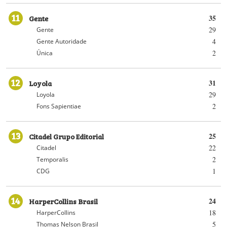
11
Gente
35
29
Gente
4
Gente Autoridade
2
Única
12
Loyola
31
29
Loyola
2
Fons Sapientiae
13
Citadel Grupo Editorial
25
22
Citadel
2
Temporalis
1
CDG
14
HarperCollins Brasil
24
18
HarperCollins
5
Thomas Nelson Brasil