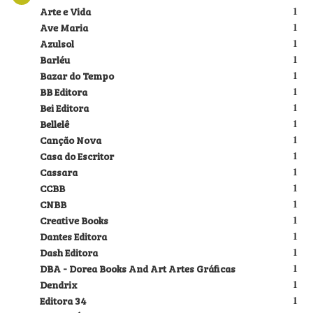
Arte e Vida
1
Ave Maria
1
Azulsol
1
Barléu
1
Bazar do Tempo
1
BB Editora
1
Bei Editora
1
Bellelê
1
Canção Nova
1
Casa do Escritor
1
Cassara
1
CCBB
1
CNBB
1
Creative Books
1
Dantes Editora
1
Dash Editora
1
DBA - Dorea Books And Art Artes Gráficas
1
Dendrix
1
Editora 34
1