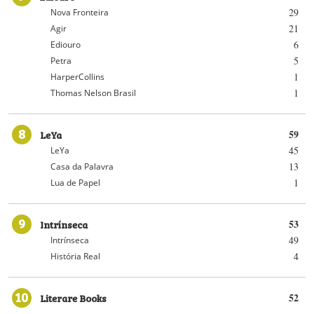
29
Nova Fronteira
21
Agir
6
Ediouro
5
Petra
1
HarperCollins
1
Thomas Nelson Brasil
8
LeYa
59
45
LeYa
13
Casa da Palavra
1
Lua de Papel
9
Intrínseca
53
49
Intrínseca
4
História Real
10
Literare Books
52