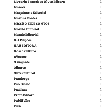
Livraria Francisco Alves Editora
1
Manole
1
Maquinaria Editorial
1
Martins Fontes
1
MISSÃO SEDE SANTOS
1
Mórula Editorial
1
Mundo Editorial
1
N-1 Edições
1
NAU EDITORA
1
Nossa Cultura
1
nVersos
1
O viajante
1
Olhares
1
Onze Cultural
1
Pandorga
1
Pão Diário
1
Paulinas
1
Prata Editora
1
Publifolha
1
Pulp
1