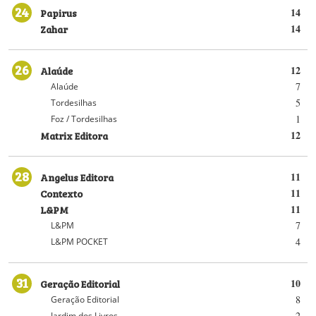
24
Papirus
14
Zahar
14
26
Alaúde
12
7
Alaúde
5
Tordesilhas
1
Foz / Tordesilhas
Matrix Editora
12
28
Angelus Editora
11
Contexto
11
L&PM
11
7
L&PM
4
L&PM POCKET
31
Geração Editorial
10
8
Geração Editorial
2
Jardim dos Livros