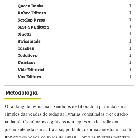
Queen Books
1
Rubra Editora
1
Satolep Press
1
SESI-SP Editora
1
Sinotti
1
Swissmade
1
Taschen
1
Todolivro
1
Unisinos
1
Vide Editorial
1
Vox Editora
1
Metodologia
O ranking de livros mais vendidos é elaborado a partir da soma
simples das vendas de todas as livrarias consultadas (ver quadro
ao lado). Os números e gráficos aqui apresentados refletem
justamente esta soma. Trata-se, portanto, de uma amostra e não do
universo da venda de livros no Brasil. Como as livrarias mandam