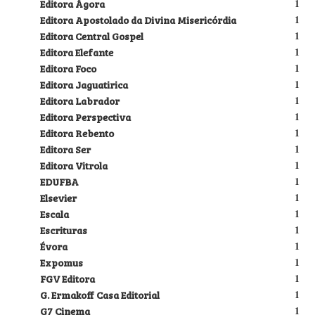
Editora Ágora
1
Editora Apostolado da Divina Misericórdia
1
Editora Central Gospel
1
Editora Elefante
1
Editora Foco
1
Editora Jaguatirica
1
Editora Labrador
1
Editora Perspectiva
1
Editora Rebento
1
Editora Ser
1
Editora Vitrola
1
EDUFBA
1
Elsevier
1
Escala
1
Escrituras
1
Évora
1
Expomus
1
FGV Editora
1
G. Ermakoff Casa Editorial
1
G7 Cinema
1