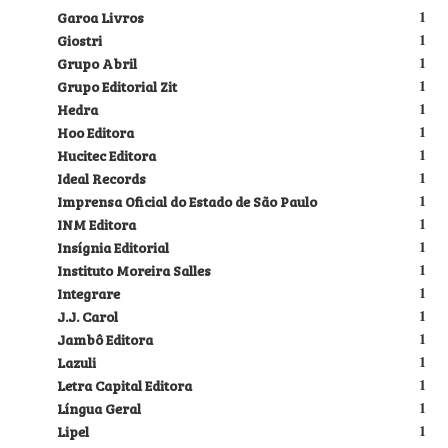
Garoa Livros
1
Giostri
1
Grupo Abril
1
Grupo Editorial Zit
1
Hedra
1
Hoo Editora
1
Hucitec Editora
1
Ideal Records
1
Imprensa Oficial do Estado de São Paulo
1
INM Editora
1
Insígnia Editorial
1
Instituto Moreira Salles
1
Integrare
1
J.J. Carol
1
Jambô Editora
1
Lazuli
1
Letra Capital Editora
1
Língua Geral
1
Lipel
1