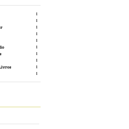
1
1
er
1
1
1
ão
1
s
1
1
Livros
1
1