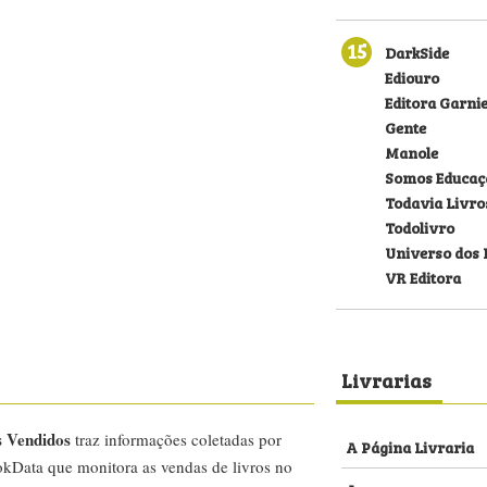
15
DarkSide
Ediouro
Editora Garni
Gente
Manole
Somos Educaç
Todavia Livro
Todolivro
Universo dos 
VR Editora
Livrarias
s Vendidos
traz informações coletadas por
A Página Livraria
kData que monitora as vendas de livros no