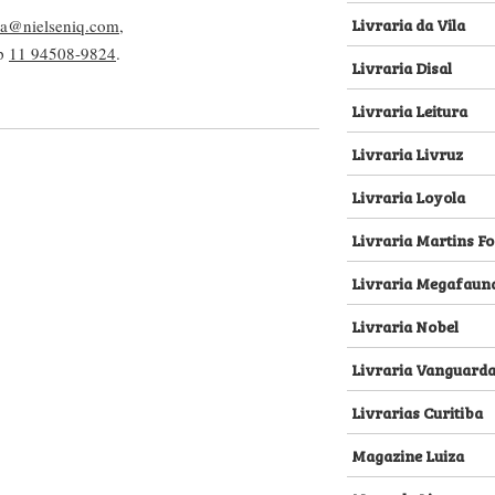
Livraria da Vila
lva@nielseniq.com
,
pp
11 94508-9824
.
Livraria Disal
Livraria Leitura
Livraria Livruz
Livraria Loyola
Livraria Martins Fo
Livraria Megafaun
Livraria Nobel
Livraria Vanguard
Livrarias Curitiba
Magazine Luiza