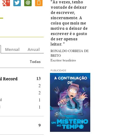
“
Às vezes, tenho
vontade de deixar
de escrever,
sinceramente. A
coisa que mais me
motiva a deixar de
escrever é o gosto
de ser apenas
leitor.
”
Mensal
Anual
RONALDO CORREIA DE
BRITO
Escritor brasileiro
Todas
PUBLICIDADE
al Record
13
2
2
1
il
1
d
9