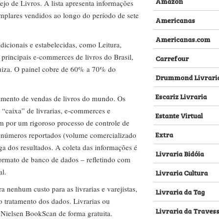
Amazon
ejo de Livros. A lista apresenta informações
emplares vendidos ao longo do período de sete
Americanas
Americanas.com
dicionais e estabelecidas, como Leitura,
s principais e-commerces de livros do Brasil,
Carrefour
za. O painel cobre de 60% a 70% do
Drummond Livrari
Escariz Livraria
amento de vendas de livros do mundo. Os
 “caixa” de livrarias, e-commerces e
Estante Virtual
m por um rigoroso processo de controle de
Extra
s números reportados (volume comercializado
ega dos resultados. A coleta das informações é
Livraria Bidóia
 formato de banco de dados – refletindo com
al.
Livraria Cultura
nenhum custo para as livrarias e varejistas,
Livraria da Tag
no tratamento dos dados. Livrarias ou
Livraria da Traves
 Nielsen BookScan de forma gratuita.