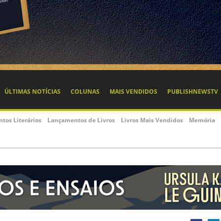
ÚLTIMAS NOTÍCIAS
COLUNAS
MAIS VENDIDOS
PUBLISHNEWSTV
ntos Literários
Lançamentos de Livros
Livros Mais Vendidos
Memória