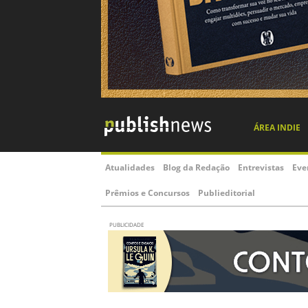
ÁREA INDIE
Atualidades
Blog da Redação
Entrevistas
Eve
Prêmios e Concursos
Publieditorial
PUBLICIDADE