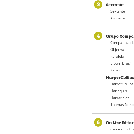
3
Sextante
Sextante
Arqueiro
4
Grupo Compan
Companhia da
Objetiva
Paralela
Bloom Brasil
Zahar
HarperCollins
HarperCollins
Harlequin
HarperKids
Thomas Nelso
6
On Line Editor
Camelot Edito