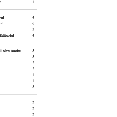
1
ra
ral
4
6
ral
3
Editorial
4
l Alta Books
3
3
2
2
1
1
3
2
2
2