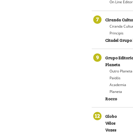
On Line Edito
7
Ciranda Cultu
Ciranda Cultu
Principis
Citadel Grupo 
9
Grupo Editoria
Planeta
Outro Planeta
Paidós
Academia
Planeta
Rocco
12
Globo
Vélos
Vozes