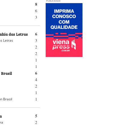
PUBLICIDADE
8
6
3
hia das Letras
6
3
s Letras
2
2
1
1
 Brasil
6
4
2
1
1
n Brasil
a
5
2
ra