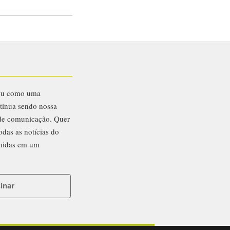
eu como uma
ntinua sendo nossa
 de comunicação. Quer
odas as notícias do
midas em um
inar