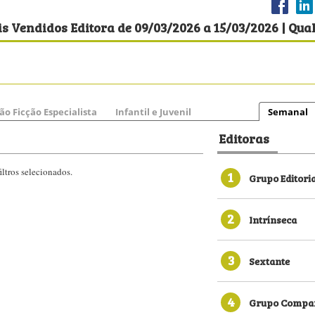
s Vendidos Editora de 09/03/2026 a 15/03/2026 | Qu
ão Ficção Especialista
Infantil e Juvenil
Semanal
Editoras
ltros selecionados.
1
Grupo Editori
2
Intrínseca
3
Sextante
4
Grupo Compan