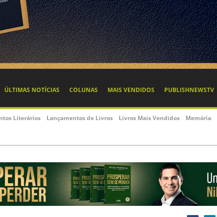
ÚLTIMAS NOTÍCIAS
COLUNAS
MAIS VENDIDOS
PUBLISHNEWSTV
ntos Literários
Lançamentos de Livros
Livros Mais Vendidos
Memória