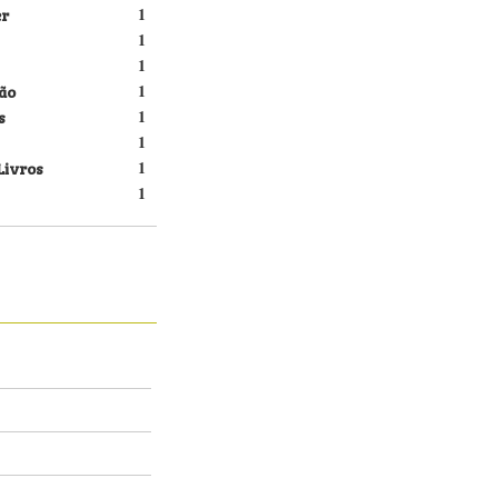
er
1
1
1
ão
1
s
1
1
Livros
1
1