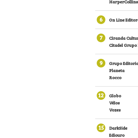
HarperCollins
6
On Line Editor
7
Ciranda Cultu
Citadel Grupo 
9
Grupo Editoria
Planeta
Rocco
12
Globo
Vélos
Vozes
15
DarkSide
Ediouro