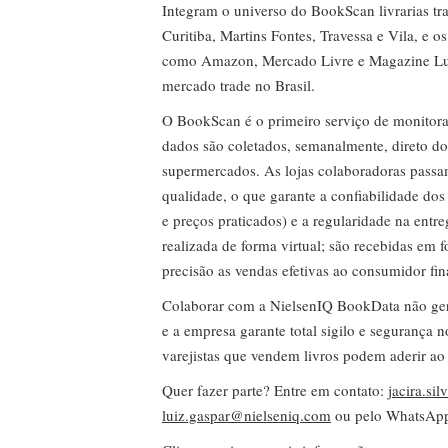
Integram o universo do BookScan livrarias tra
Curitiba, Martins Fontes, Travessa e Vila, e o
como Amazon, Mercado Livre e Magazine Lui
mercado trade no Brasil.
O BookScan é o primeiro serviço de monitor
dados são coletados, semanalmente, direto do
supermercados. As lojas colaboradoras passa
qualidade, o que garante a confiabilidade do
e preços praticados) e a regularidade na entr
realizada de forma virtual; são recebidas em
precisão as vendas efetivas ao consumidor fin
Colaborar com a NielsenIQ BookData não gera 
e a empresa garante total sigilo e segurança 
varejistas que vendem livros podem aderir ao
Quer fazer parte? Entre em contato:
jacira.si
luiz.gaspar@nielseniq.com
ou pelo WhatsA