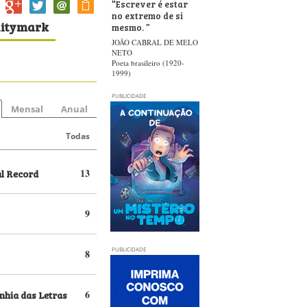
“
Escrever é estar
no extremo de si
alitymark
mesmo.
”
JOÃO CABRAL DE MELO
NETO
Poeta brasileiro (1920-
1999)
PUBLICIDADE
Mensal
Anual
Todas
al Record
13
9
PUBLICIDADE
8
hia das Letras
6