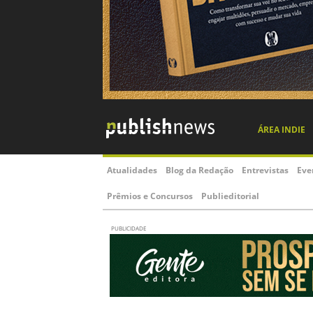
ÁREA INDIE
Atualidades
Blog da Redação
Entrevistas
Eve
Prêmios e Concursos
Publieditorial
PUBLICIDADE