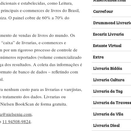
dicionais e estabelecidas, como Leitura,
s principais e-commerces de livros do Brasil,
Carrefour
za. O painel cobre de 60% a 70% do
Drummond Livrari
Escariz Livraria
amento de vendas de livros do mundo. Os
 “caixa” de livrarias, e-commerces e
Estante Virtual
m por um rigoroso processo de controle de
Extra
s números reportados (volume comercializado
ega dos resultados. A coleta das informações é
Livraria Bidóia
 formato de banco de dados – refletindo com
al.
Livraria Cultura
nenhum custo para as livrarias e varejistas,
Livraria da Tag
no tratamento dos dados. Livrarias ou
Livraria da Traves
 Nielsen BookScan de forma gratuita.
Livraria da Vila
lva@nielseniq.com
,
pp
11 94508-9824
.
Livraria Disal