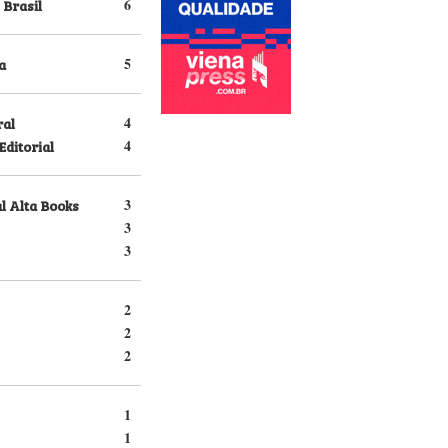
 Brasil
6
a
5
ral
4
Editorial
4
l Alta Books
3
3
3
2
2
2
1
1