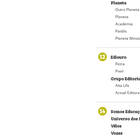
Planeta
Outro Planeta
Planeta
Academia
Paidós
Planeta Minot
12
Ediouro
Petra
Pixel
Grupo Editoria
Alta Life
Actual Editora
14
Somos Educaç
Universo dos 
Vélos
Vozes