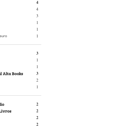
4
4
3
1
1
1
auro
3
1
1
l Alta Books
3
2
1
ão
2
Livros
2
2
2