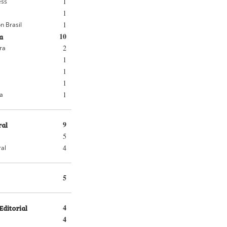
1
ess
1
1
n Brasil
a
10
2
ra
1
1
1
1
ra
ral
9
5
4
ral
5
Editorial
4
4