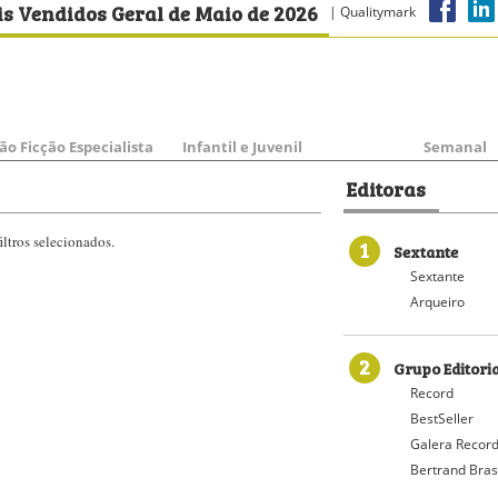
s Vendidos Geral de Maio de 2026
| Qualitymark
ão Ficção Especialista
Infantil e Juvenil
Semanal
Editoras
ltros selecionados.
1
Sextante
Sextante
Arqueiro
2
Grupo Editori
Record
BestSeller
Galera Recor
Bertrand Bras