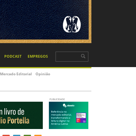
PODCAST
EMPREGOS
Mercado Editorial
Opinião
PUBLICIDADE