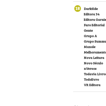
18
DarkSide
Editora 34
Editora Garni
Faro Editorial
Gente
Grupo A
Grupo Summu
Manole
Melhorament
Nova Leitura
Novo Século
nVersos
Todavia Livro
Todolivro
VR Editora