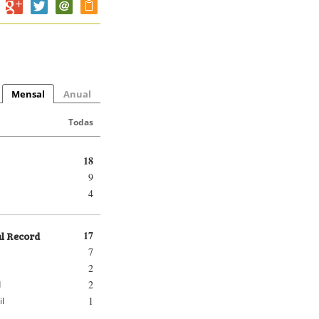
Mensal
Anual
Todas
18
9
4
al Record
17
7
2
2
d
1
il