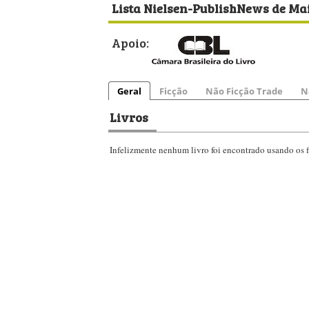
Lista Nielsen-PublishNews de Mai
Apoio:
Geral
Ficção
Não Ficção Trade
N
Livros
Infelizmente nenhum livro foi encontrado usando os fi