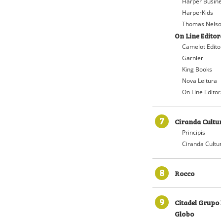
Harper Busin
HarperKids
Thomas Nelso
On Line Editor
Camelot Edito
Garnier
King Books
Nova Leitura
On Line Edito
7
Ciranda Cultu
Principis
Ciranda Cultu
8
Rocco
9
Citadel Grupo 
Globo