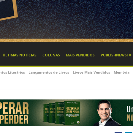
ÚLTIMAS NOTÍCIAS
COLUNAS
MAIS VENDIDOS
PUBLISHNEWSTV
ntos Literários
Lançamentos de Livros
Livros Mais Vendidos
Memória