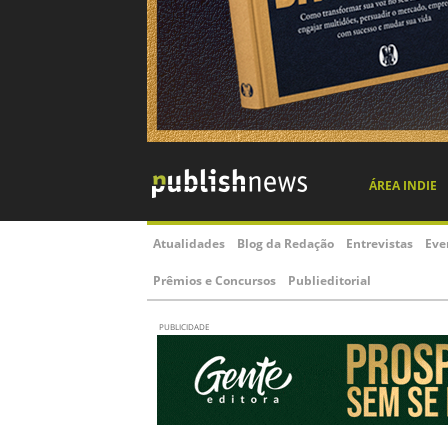
ÁREA INDIE
Atualidades
Blog da Redação
Entrevistas
Eve
Prêmios e Concursos
Publieditorial
PUBLICIDADE