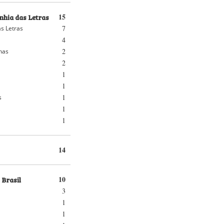
hia das Letras
15
7
s Letras
4
2
nhas
2
1
1
1
s
1
1
14
 Brasil
10
3
1
1