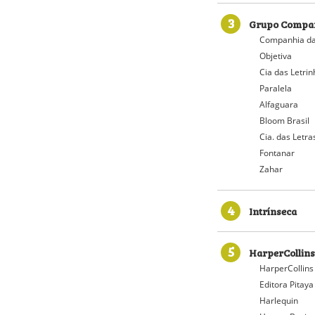
3
Grupo Compan
Companhia da
Objetiva
Cia das Letri
Paralela
Alfaguara
Bloom Brasil
Cia. das Letra
Fontanar
Zahar
4
Intrínseca
5
HarperCollins
HarperCollins
Editora Pitaya
Harlequin