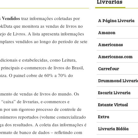
Livrarias
s Vendidos
traz informações coletadas por
A Página Livraria
kData que monitora as vendas de livros no
Amazon
ejo de Livros. A lista apresenta informações
emplares vendidos ao longo do período de sete
Americanas
Americanas.com
dicionais e estabelecidas, como Leitura,
s principais e-commerces de livros do Brasil,
Carrefour
za. O painel cobre de 60% a 70% do
Drummond Livrari
Escariz Livraria
amento de vendas de livros do mundo. Os
 “caixa” de livrarias, e-commerces e
Estante Virtual
m por um rigoroso processo de controle de
Extra
s números reportados (volume comercializado
ega dos resultados. A coleta das informações é
Livraria Bidóia
 formato de banco de dados – refletindo com